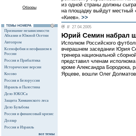
из одной страны должны сыгра
Обзоры
на площадку выйдут местный 
>>
«Киев».
ТЕМЫ НОМЕРА
//
27.04.2005
Признание независимости
Юрий Семин набрал 
Абхазии и Южной Осетии
Автопром
Исполком Российского футбол
вчерашнем заседании Юрия Се
Ксенофобия и неофашизм в
России
тренера национальной сборно
Россия и Прибалтика
представил членам исполкома 
кроме Александра Бородюка, р
Исторические версии
Ярцеве, вошли Олег Долматов 
Косово
Россия и Белоруссия
Израиль и Палестина
Дело ЮКОСа
Защита Химкинского леса
Дело Бульбова
Россия и финансовый кризис
Доллар
Россия и Израиль
все темы