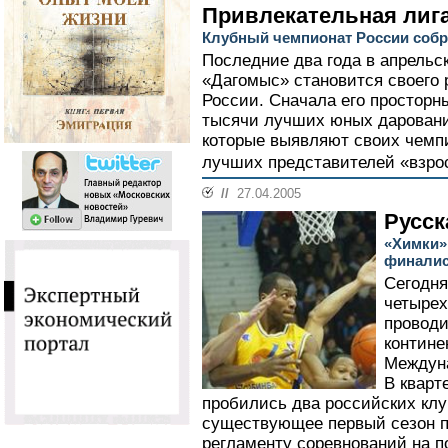
Привлекательная лиг
Клубный чемпионат России собр
Последние два года в апрельс
«Дагомыс» становится своего
России. Сначала его простор
тысячи лучших юных дарований 
которые выявляют своих чемпи
лучших представителей «взро
//
27.04.2005
Русск
«Химки»
финалис
Сегодня
четырех
проводи
контине
Междун
В кварт
пробились два российских клу
существующее первый сезон п
регламенту соревнований на 