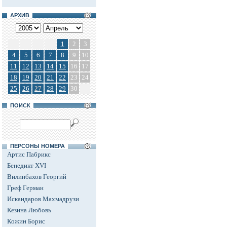
АРХИВ
1
2
3
4
5
6
7
8
9
10
11
12
13
14
15
16
17
18
19
20
21
22
23
24
25
26
27
28
29
30
ПОИСК
ПЕРСОНЫ НОМЕРА
Артис Пабрикс
Бенедикт XVI
Вилинбахов Георгий
Греф Герман
Искандаров Махмадрузи
Кезина Любовь
Кожин Борис