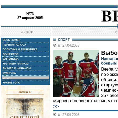
N°73
27 апреля 2005
//
Архив
/
СПОРТ
ВЕСЬ НОМЕР
ПЕРВАЯ ПОЛОСА
//
27.04.2005
ПОЛИТИКА И ЭКОНОМИКА
Выбо
ОБЩЕСТВО
Наставн
ЗАГРАНИЦА
боевым 
КРУПНЫМ ПЛАНОМ
Вчера г
БИЗНЕС И ФИНАНСЫ
КУЛЬТУРА
по хокк
СПОРТ
объявил
КРОМЕ ТОГО
стартую
чемпион
25 чело
мирового первенства смогут сы
>>
//
27.04.2005