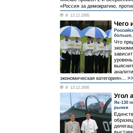
«Россия за демократию, против
//
13.12.2005
Чего 
Российс
больше,
Что пре
экономи
зависит
уровень
выяснит
аналити
>
экономическая категория»...
//
13.12.2005
Угол 
Як-130 п
рынки
Единств
образец
делегац
выставк