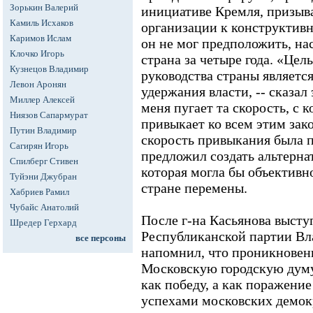
Зорькин Валерий
инициативе Кремля, призыва
Камиль Исхаков
организации к конструктивн
Каримов Ислам
он не мог предположить, на
Клочко Игорь
страна за четыре года. «Це
Кузнецов Владимир
руководства страны являетс
Левон Аронян
удержания власти, -- сказал
Миллер Алексей
меня пугает та скорость, с 
Ниязов Сапармурат
привыкает ко всем этим за
Путин Владимир
скорость привыкания была п
Сагирян Игорь
предложил создать альтерн
Спилберг Стивен
которая могла бы объективн
Туйэни Джубран
стране перемены.
Хабриев Рамил
Чубайс Анатолий
После г-на Касьянова высту
Шредер Герхард
Республиканской партии Вл
все персоны
напомнил, что проникновен
Московскую городскую думу
как победу, а как поражени
успехами московских демок