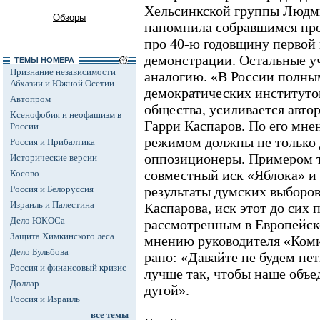
Хельсинкской группы Людми
Обзоры
напомнила собравшимся про
про 40-ю годовщину первой 
демонстрации. Остальные у
ТЕМЫ НОМЕРА
Признание независимости
аналогию. «В России полны
Абхазии и Южной Осетии
демократических институтов
Автопром
общества, усиливается авто
Ксенофобия и неофашизм в
Гарри Каспаров. По его мнен
России
режимом должны не только 
Россия и Прибалтика
оппозиционеры. Примером та
Исторические версии
совместный иск «Яблока» 
Косово
Россия и Белоруссия
результаты думских выборов
Израиль и Палестина
Каспарова, иск этот до сих
Дело ЮКОСа
рассмотренным в Европейско
Защита Химкинского леса
мнению руководителя «Коми
Дело Бульбова
рано: «Давайте не будем пет
Россия и финансовый кризис
лучше так, чтобы наше объе
Доллар
дугой».
Россия и Израиль
все темы