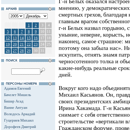
Г-н Белых оказался настрое
мнению, у демократических
АРХИВ
смертных грехов, благодаря
главным врагом собственног
1
2
3
4
г-н Белых назвал гордыню, 
5
6
7
8
9
10
11
уныние, неверие, корысть,
12
13
14
15
16
17
18
наконец, самое страшное: м
19
20
21
22
23
24
25
поэтому она забыла нас». Н
26
27
28
29
30
31
искупить, отнять знамя пат
черносотенного толка и объ
ПОИСК
какие-нибудь реальные срок
дней.
ПЕРСОНЫ НОМЕРА
Вокруг кого надо объединят
Адамов Евгений
Михаил Касьянов. Он, правд
Бачелет Мишель
своих президентских амбици
Башар Асад
Ирина Хакамада. Г-н Касьяно
Ванне Антуан
снимает с себя ответственно
Володось Аркадий
Гуцериев Михаил
строительстве «вертикали в
Дорофеев Дмитрий
Гражданском форуме, провед