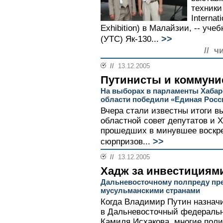
техники
Internat
Exhibition) в Малайзии, -- уч
>>
(УТС) Як-130...
// ч
//
13.12.2005
Путинисты и коммун
На выборах в парламенты Хабар
области победили «Единая Росс
Вчера стали известны итоги в
областной совет депутатов и 
прошедших в минувшее воскр
>>
сюрпризов...
//
13.12.2005
Хадж за инвестициям
Дальневосточному полпреду пре
мусульманскими странами
Когда Владимир Путин назнач
в Дальневосточный федеральн
Камиля Исхакова, многие поли