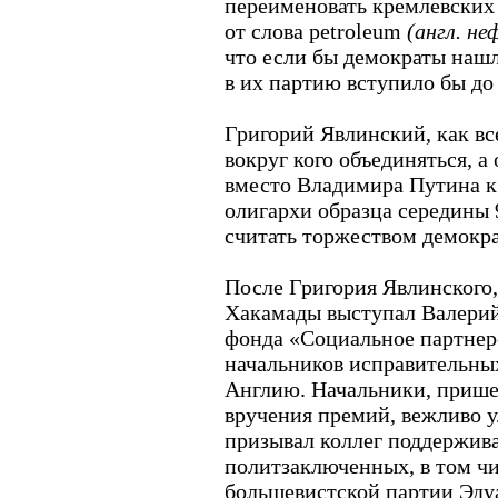
переименовать кремлевских 
от слова petroleum
(англ. не
что если бы демократы нашл
в их партию вступило бы до 
Григорий Явлинский, как все
вокруг кого объединяться, а 
вместо Владимира Путина к
олигархи образца середины 9
считать торжеством демокр
После Григория Явлинского,
Хакамады выступал Валерий
фонда «Социальное партнер
начальников исправительны
Англию. Начальники, прише
вручения премий, вежливо у
призывал коллег поддержив
политзаключенных, в том чи
большевистской партии Эду