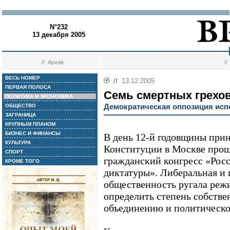
N°232
13 декабря 2005
//
Архив
/
ВЕСЬ НОМЕР
//
13.12.2005
ПЕРВАЯ ПОЛОСА
Семь смертных грехо
ПОЛИТИКА И ЭКОНОМИКА
Демократическая оппозиция исп
ОБЩЕСТВО
ЗАГРАНИЦА
КРУПНЫМ ПЛАНОМ
БИЗНЕС И ФИНАНСЫ
В день 12-й годовщины при
КУЛЬТУРА
Конституции в Москве прош
СПОРТ
гражданский конгресс «Росс
КРОМЕ ТОГО
диктатуры». Либеральная и
общественность ругала реж
определить степень собстве
объединению и политическо