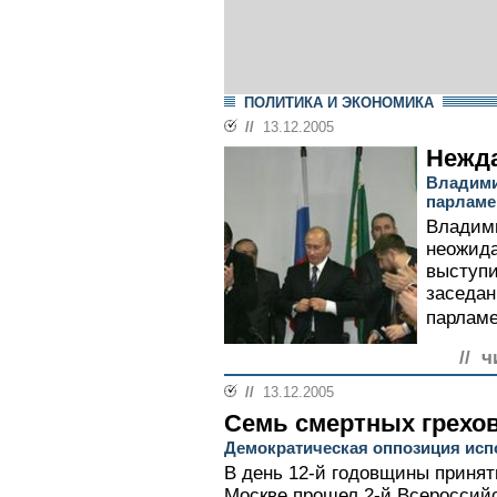
ПОЛИТИКА И ЭКОНОМИКА
//
13.12.2005
Нежд
Владими
парламе
Владими
неожида
выступи
заседан
парламе
// ч
//
13.12.2005
Семь смертных грехо
Демократическая оппозиция исп
В день 12-й годовщины принят
Москве прошел 2-й Всероссийс