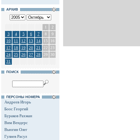
АРХИВ
1
2
3
4
5
6
7
8
9
10
11
12
13
14
15
16
17
18
19
20
21
22
23
24
25
26
27
28
29
30
31
ПОИСК
ПЕРСОНЫ НОМЕРА
Андреев Игорь
Боос Георгий
Бураков Рахман
Вим Вендерс
Вьюгин Олег
Гулиев Расул