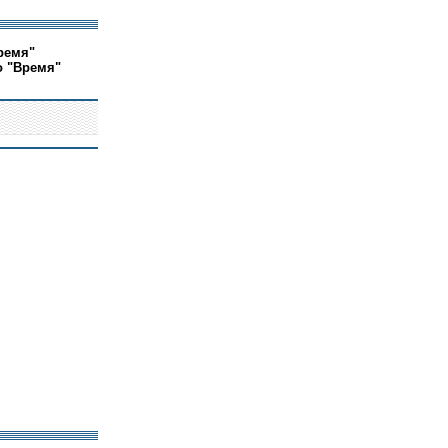
ремя"
о "Время"