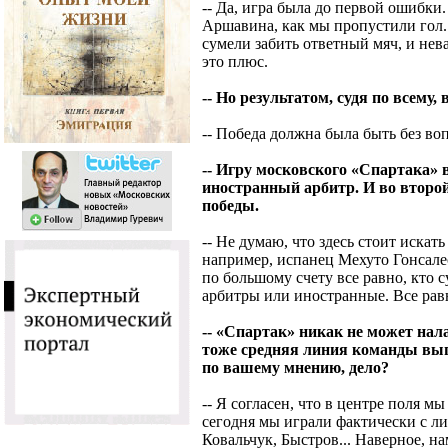
-- Да, игра была до первой ошибки
Аршавина, как мы пропустили гол. 
сумели забить ответный мяч, и нева
это плюс.
-- Но результатом, судя по всему,
-- Победа должна была быть без во
-- Игру московского «Спартака» 
иностранный арбитр. И во второй
победы.
-- Не думаю, что здесь стоит искат
например, испанец Мехуто Гонсалес
по большому счету все равно, кто с
арбитры или иностранные. Все рав
-- «Спартак» никак не может нал
тоже средняя линия команды выг
по вашему мнению, дело?
-- Я согласен, что в центре поля м
сегодня мы играли фактически с ли
Ковальчук, Быстров... Наверное, н