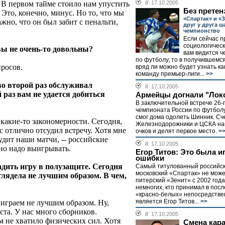
. В первом тайме стоило нам упустить
//
17.10.2005
Без претен
Это, конечно, минус. Но то, что мы
«Спартак» и «
жно, что он был забит с пенальти,
друг у друга ш
чемпионство
Если сейчас п
социологическ
 вы не очень-то довольны?
вам видится ч
по футболу, то в получившем
просов.
вряд ли можно будет узнать к
команду премьер-лиги...
>>
во второй раз обслуживал
//
17.10.2005
 раз вам не удается добиться
Армейцы догнали "Лок
В заключительной встрече 26-г
чемпионата России по футбол
смог дома одолеть Шинник. Сче
ь какие-то закономерности. Сегодня,
Железнодорожники и ЦСКА на
 отлично отсудил встречу. Хотя мне
очков и делят первое место.
>
удит наши матчи, -- российские
//
17.10.2005
но надо выигрывать.
Егор Титов: Это была и
ошибки
адить игру в полузащите. Сегодня
Самый титулованный российск
московский «Спартак» не може
лядела не лучшим образом. В чем,
питерский «Зенит» с 2002 года
немногих, кто принимал в пос
«красно-белых» непосредстве
является Егор Титов...
>>
ы играем не лучшим образом. Ну,
ста. У нас много сборников.
//
17.10.2005
ам не хватило физических сил. Хотя
Смена кар