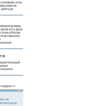
в основную сетку
рвая ракетка
 дойти до
чемпионом мира
 шутке есть доля
о если в России
отечественного
о
ональная
л в
 баскетбольный
сыграл
получился
я недели
>>
ась на
лнечногорске