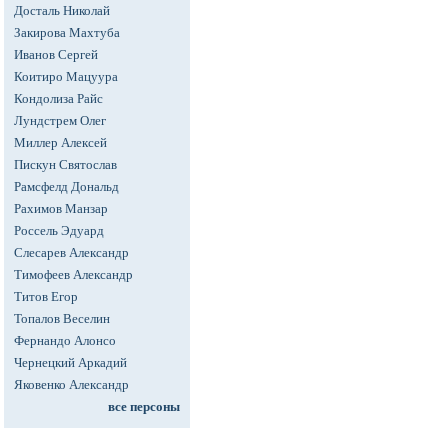
Досталь Николай
Закирова Махтуба
Иванов Сергей
Коитиро Мацуура
Кондолиза Райс
Лундстрем Олег
Миллер Алексей
Пискун Святослав
Рамсфелд Дональд
Рахимов Манзар
Россель Эдуард
Слесарев Александр
Тимофеев Александр
Титов Егор
Топалов Веселин
Фернандо Алонсо
Чернецкий Аркадий
Яковенко Александр
все персоны