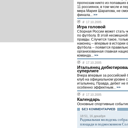
прогнозам никто из попавших 
11 россиянок, в том числе и пе
мира Мария Шарапова, не смог
финала...
>>
//
17.10.2005
Игра головой
Сборная России может стать 
по футболу. В этой несмешной
правды. Случится такое, тольк
наконец -- впервые в истории 
футбола -- появится правильн
организованная главная наци
команда...
>>
//
17.10.2005
Итальянец дебютирова
суперлиге
Вчера впервые за российский
клуб на официальном уровне 
итальянец. Правда, дебют не 
особенно эффектным...
>>
//
17.10.2005
Календарь
Основные спортивные событи
БЕЗ КОМMЕНТАРИЕВ
18:51, 16 декабря
Радикальная молодежь собрал
площади в подмосковном Со