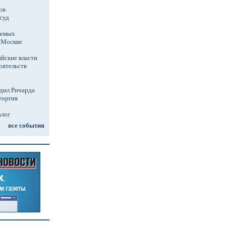
ов
суд
аемых
в Москве
йские власти
оятельств
дил Ричарда
еоргия
алог
все события