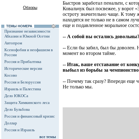
Быстров заработал пенальти, с кото
Обзоры
Ковальчук был посвежее, у ворот «
остроту значительно чаще. К тому ж
находятся не только не в самом лу
еще и подавленное моральное сост
ТЕМЫ НОМЕРА
Признание независимости
Абхазии и Южной Осетии
-- А собой вы остались довольны
Автопром
-- Если бы забил, был бы доволен.
Ксенофобия и неофашизм в
момент во втором тайме.
России
Россия и Прибалтика
-- Итак, ваше отставание от кон
Исторические версии
выбыл из борьбы за чемпионство
Косово
-- Почему так сразу? Впереди еще ч
Россия и Белоруссия
Не только мы.
Израиль и Палестина
Дело ЮКОСа
Защита Химкинского леса
Дело Бульбова
Россия и финансовый кризис
Доллар
Россия и Израиль
все темы