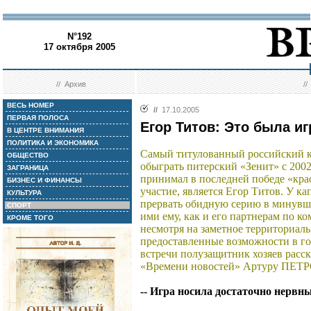
N°192
17 октября 2005
//
Архив
/
ВЕСЬ НОМЕР
//
17.10.2005
ПЕРВАЯ ПОЛОСА
Егор Титов: Это была и
В ЦЕНТРЕ ВНИМАНИЯ
ПОЛИТИКА И ЭКОНОМИКА
Самый титулованный российский к
ОБЩЕСТВО
обыграть питерский «Зенит» с 2002
ЗАГРАНИЦА
принимал в последней победе «кра
БИЗНЕС И ФИНАНСЫ
участие, является Егор Титов. У к
КУЛЬТУРА
прервать обидную серию в минувше
СПОРТ
ими ему, как и его партнерам по ко
КРОМЕ ТОГО
несмотря на заметное территориал
предоставленные возможности в го
встречи полузащитник хозяев расс
«Времени новостей» Артуру ПЕТ
-- Игра носила достаточно нервн