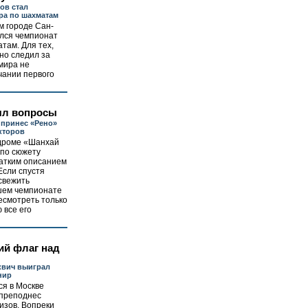
ов стал
ра по шахматам
м городе Сан-
ился чемпионат
там. Для тех,
но следил за
мира не
чании первого
ял вопросы
принес «Рено»
кторов
одроме «Шанхай
по сюжету
ратким описанием
Если спустя
освежить
шем чемпионате
есмотреть только
 все его
ий флаг над
квич выиграл
нир
я в Москве
 преподнес
изов. Вопреки