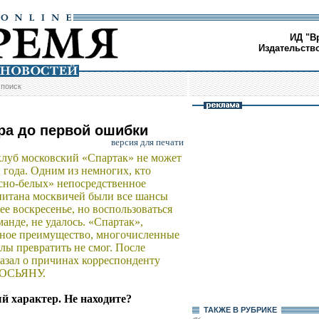
ИД "В
Издательств
/
поиск
гра до первой ошибки
версия для печати
луб московский «Спартак» не может
 года. Одним из немногих, кто
сно-белых» непосредственное
апитана москвичей были все шансы
е воскресенье, но воспользоваться
манде, не удалось. «Спартак»,
ьное преимущество, многочисленные
лы превратить не смог. После
казал о причинах корреспонденту
РОСЬЯНУ.
ый характер. Не находите?
ТАКЖЕ В РУБРИКЕ