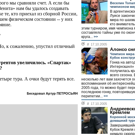
рого мы сравняли счет. А если бы
Веселин Топал
чемпионом ми
Зенита» нам бы удалось создавать
В аргентинско
е те, кто приехал из сборной России,
Луисе законч
чшем физическом состоянии -- у них
мира по шахма
ояние.
кто вниматель
этим турниром, имя чемпиона 
составляло тайны уже по окон
?
круга...
>>
//
17.10.2005
 Но, к сожалению, упустил отличный
Алонсо сн
Чемпион мира 
Кубок констру
курентов увеличилось. «Спартак»
Гонка на авт
Интернэшнл» 
?
получилась к
всего сезона. 
етыре тура. А очки будут терять все.
несколько лет вам захочется 
воспоминания об интересней
2005 года, то можно будет пер
последнюю гонку, повторившую
Беседовал Артур ПЕТРОСЬЯН
перипетии...
>>
//
17.10.2005
Андреевск
Кремлем
Коренной мос
домашний тур
Завершившийс
Кубок Кремля
немало сюрпр