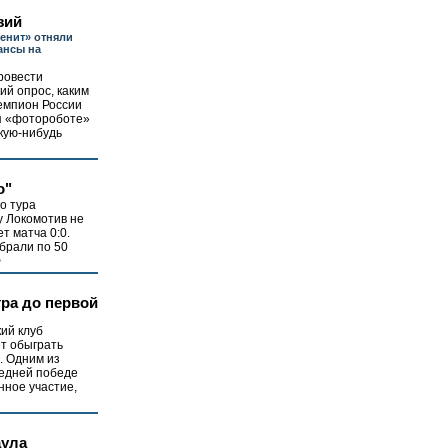
зий
Зенит» отняли
ансы на
ровести
ий опрос, каким
емпион России
ся «фотороботе»
акую-нибудь
о"
о тура
у Локомотив не
т матча 0:0.
брали по 50
>
гра до первой
ий клуб
т обыграть
. Одним из
ледней победе
нное участие,
аула