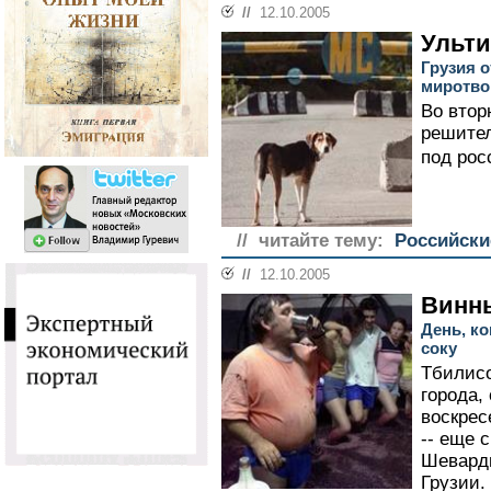
//
12.10.2005
Ульти
Грузия о
миротво
Во втор
решител
под рос
// читайте тему:
Российски
//
12.10.2005
Винны
День, к
соку
Тбилис
города,
воскресе
-- еще 
Шевардн
Грузии.