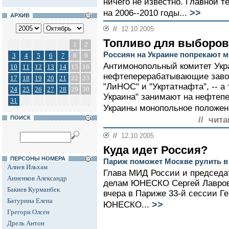
ничего не известно. Главной т
>>
на 2006--2010 годы...
АРХИВ
//
12.10.2005
Топливо для выборов
1
2
Россиян на Украине попрекают 
3
4
5
6
7
8
9
Антимонопольный комитет Укра
10
11
12
13
14
15
16
нефтеперерабатывающие завод
17
18
19
20
21
22
23
"ЛиНОС" и "Укртатнафта", -- а
24
25
26
27
28
29
30
Украина" занимают на нефте
31
Украины монопольное положен
ПОИСК
// чита
//
12.10.2005
Куда идет Россия?
ПЕРСОНЫ НОМЕРА
Париж поможет Москве рулить в
Алиев Ильхам
Глава МИД России и председа
Анненков Александр
делам ЮНЕСКО Сергей Лавров
Бакиев Курманбек
вчера в Париже 33-й сессии Г
Батурина Елена
>>
ЮНЕСКО...
Грегори Олсен
Дрель Антон