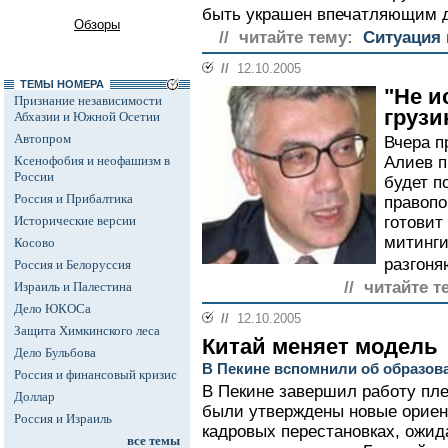
быть украшен впечатляющим д
Обзоры
// читайте тему:
Ситуация 
//
12.10.2005
ТЕМЫ НОМЕРА
"Не и
Признание независимости
грузи
Абхазии и Южной Осетии
Автопром
Вчера п
Ксенофобия и неофашизм в
Алиев п
России
будет п
Россия и Прибалтика
правопо
Исторические версии
готовит
митинги
Косово
разгоня
Россия и Белоруссия
// читайте т
Израиль и Палестина
Дело ЮКОСа
//
12.10.2005
Защита Химкинского леса
Китай меняет модель
Дело Бульбова
В Пекине вспомнили об образов
Россия и финансовый кризис
В Пекине завершил работу пле
Доллар
были утверждены новые ориен
Россия и Израиль
кадровых перестановках, ожид
все темы