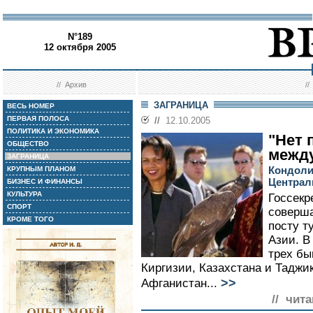
N°189
12 октября 2005
//
Архив
/
ЗАГРАНИЦА
ВЕСЬ НОМЕР
ПЕРВАЯ ПОЛОСА
//
12.10.2005
ПОЛИТИКА И ЭКОНОМИКА
"Нет 
ОБЩЕСТВО
межд
ЗАГРАНИЦА
Кондоли
КРУПНЫМ ПЛАНОМ
Централ
БИЗНЕС И ФИНАНСЫ
КУЛЬТУРА
Госсекр
СПОРТ
соверша
КРОМЕ ТОГО
посту т
Азии. В
трех бы
Киргизии, Казахстана и Таджик
>>
Афганистан...
// чита