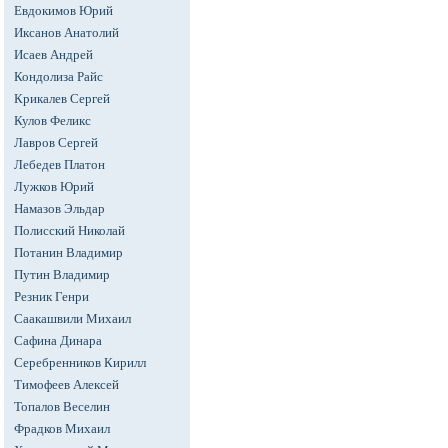
Евдокимов Юрий
Иксанов Анатолий
Исаев Андрей
Кондолиза Райс
Крикалев Сергей
Кулов Феликс
Лавров Сергей
Лебедев Платон
Лужков Юрий
Намазов Эльдар
Полисский Николай
Потанин Владимир
Путин Владимир
Резник Генри
Саакашвили Михаил
Сафина Динара
Серебренников Кирилл
Тимофеев Алексей
Топалов Веселин
Фрадков Михаил