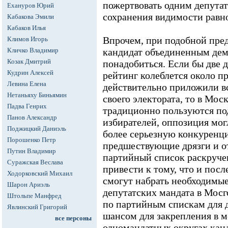
пожертвовать одним депута
Ехануров Юрий
сохранения видимости равн
Кабакова Эмили
Кабаков Илья
Впрочем, при подобной пре
Климов Игорь
Кличко Владимир
кандидат объединенным дем
Козак Дмитрий
понадобиться. Если бы две 
Кудрин Алексей
рейтинг колеблется около пр
Левина Елена
действительно приложили в
Нетаньяху Биньямин
своего электората, то в Мос
Падва Генрих
традиционно пользуются по
Панов Александр
избирателей, оппозиция мог
Поджицкий Даниэль
более серьезную конкуренц
Порошенко Петр
предшествующие дрязги и от
Путин Владимир
партийный список раскруче
Суражская Веслава
привести к тому, что и пос
Ходорковский Михаил
смогут набрать необходимые 
Шарон Ариэль
депутатских мандата в Мосг
Штольпе Манфред
по партийным спискам для 
Явлинский Григорий
шансом для закрепления в м
все персоны
одномандатных округах кан