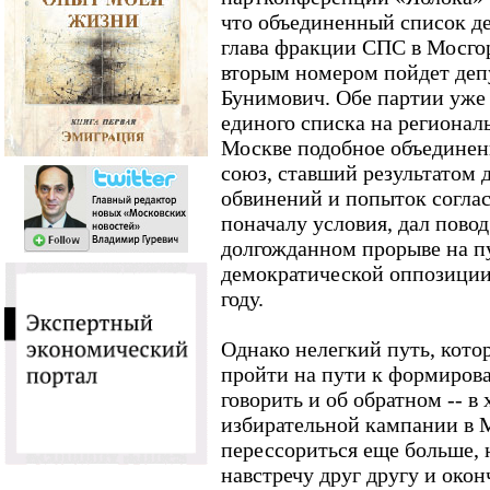
что объединенный список де
глава фракции СПС в Мосго
вторым номером пойдет деп
Бунимович. Обе партии уж
единого списка на регионал
Москве подобное объединен
союз, ставший результатом 
обвинений и попыток согла
поначалу условия, дал повод
долгожданном прорыве на п
демократической оппозиции
году.
Однако нелегкий путь, кот
пройти на пути к формиров
говорить и об обратном -- в
избирательной кампании в 
перессориться еще больше, 
навстречу друг другу и око