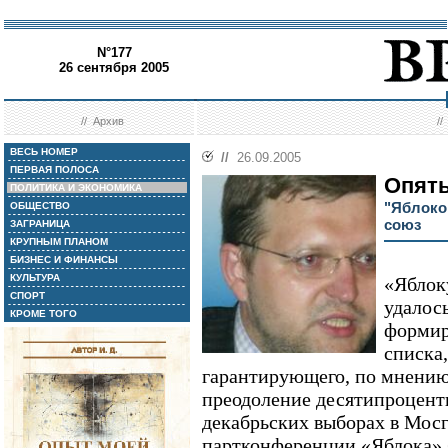
N°177
26 сентября 2005
//
Архив
/
ВЕСЬ НОМЕР
//
26.09.2005
ПЕРВАЯ ПОЛОСА
Опять
ПОЛИТИКА И ЭКОНОМИКА
"Яблоко"
ОБЩЕСТВО
союз
ЗАГРАНИЦА
КРУПНЫМ ПЛАНОМ
БИЗНЕС И ФИНАНСЫ
КУЛЬТУРА
«Яблок
СПОРТ
удалос
КРОМЕ ТОГО
формир
списка
гарантирующего, по мнению
преодоление десятипроцентн
декабрьских выборах в Мос
партконференции «Яблока» 