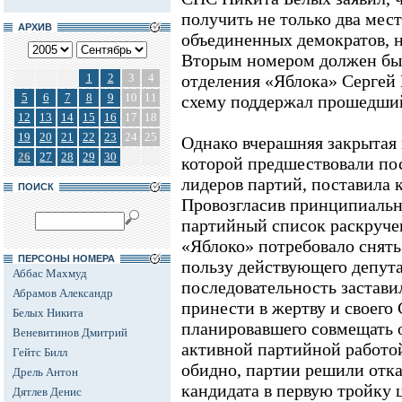
получить не только два мес
АРХИВ
объединенных демократов, но
Вторым номером должен был
1
2
3
4
отделения «Яблока» Сергей
5
6
7
8
9
10
11
схему поддержал прошедший
12
13
14
15
16
17
18
19
20
21
22
23
24
25
Однако вчерашняя закрытая
26
27
28
29
30
которой предшествовали по
лидеров партий, поставила к
ПОИСК
Провозгласив принципиальны
партийный список раскруче
«Яблоко» потребовало снять
ПЕРСОНЫ НОМЕРА
пользу действующего депут
Аббас Махмуд
последовательность застави
Абрамов Александр
принести в жертву и своего
Белых Никита
планировавшего совмещать о
Веневитинов Дмитрий
активной партийной работо
Гейтс Билл
обидно, партии решили отка
Дрель Антон
кандидата в первую тройку 
Дятлев Денис