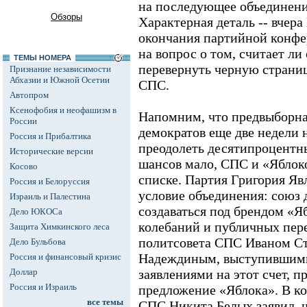
на последующее объединени
Обзоры
Характерная деталь -- вчер
окончания партийной конфе
на вопрос о том, считает ли
ТЕМЫ НОМЕРА
перевернуть черную страни
Признание независимости
Абхазии и Южной Осетии
СПС.
Автопром
Ксенофобия и неофашизм в
Напомним, что предвыборна
России
демократов еще две недели 
Россия и Прибалтика
преодолеть десятипроцентн
Исторические версии
шансов мало, СПС и «Яблок
Косово
списке. Партия Григория Яв
Россия и Белоруссия
условие объединения: союз
Израиль и Палестина
создаваться под брендом «Я
Дело ЮКОСа
колебаний и публичных пер
Защита Химкинского леса
политсовета СПС Иваном С
Дело Бульбова
Надеждиным, выступившим
Россия и финансовый кризис
Доллар
заявлениями на этот счет, п
Россия и Израиль
предложение «Яблока». В к
все темы
СПС Никита Белых заявил, ч