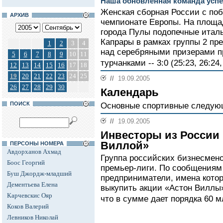
Наша обновленная команда успе
Женская сборная России с поб
АРХИВ
чемпионате Европы. На площад
города Пулы подопечные итал
Капрары в рамках группы 2 пр
1
2
3
4
над серебряными призерами п
5
6
7
8
9
10
11
турчанками -- 3:0 (25:23, 26:24,
12
13
14
15
16
17
18
19
20
21
22
23
24
25
//
19.09.2005
26
27
28
29
30
Календарь
ПОИСК
Основные спортивные следу
//
19.09.2005
Инвесторы из России
Виллой»
ПЕРСОНЫ НОМЕРА
Авдорханов Ахмад
Группа российских бизнесмено
Боос Георгий
премьер-лиги. По сообщениям
Буш Джордж-младший
предприниматели, имена котор
Дементьева Елена
выкупить акции «Астон Виллы» 
Карчевскис Ояр
что в сумме дает порядка 60 м
Коков Валерий
Левников Николай