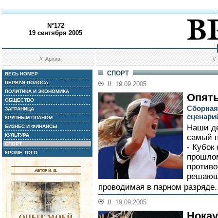
N°172
19 сентября 2005
//
Архив
/
СПОРТ
ВЕСЬ НОМЕР
ПЕРВАЯ ПОЛОСА
//
19.09.2005
ПОЛИТИКА И ЭКОНОМИКА
Опять
ОБЩЕСТВО
Сборная
ЗАГРАНИЦА
сценари
КРУПНЫМ ПЛАНОМ
Наши де
БИЗНЕС И ФИНАНСЫ
КУЛЬТУРА
самый п
СПОРТ
- Кубок
КРОМЕ ТОГО
прошлом
противо
решающе
проводимая в парном разряде.
//
19.09.2005
Нокау