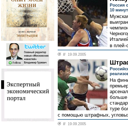
Россия 
10 минут
Мужская
выигран
чемпион
Черного
Италией
в плей-
//
19.09.2005
Штра
Российс
реализо
На фин
премьер
арсенал
больше
станда
туре бо
с помощью штрафных, угловых
//
19.09.2005