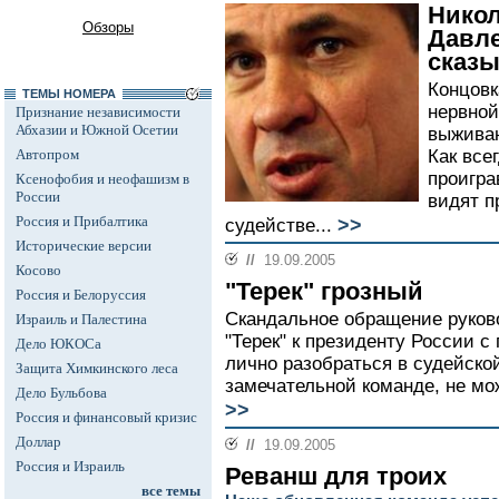
Никол
Обзоры
Давле
сказы
Концовк
ТЕМЫ НОМЕРА
нервной
Признание независимости
Абхазии и Южной Осетии
выживан
Автопром
Как все
проигра
Ксенофобия и неофашизм в
России
видят п
Россия и Прибалтика
>>
судействе...
Исторические версии
//
19.09.2005
Косово
"Терек" грозный
Россия и Белоруссия
Скандальное обращение руков
Израиль и Палестина
"Терек" к президенту России с
Дело ЮКОСа
лично разобраться в судейской
Защита Химкинского леса
замечательной команде, не мож
Дело Бульбова
>>
Россия и финансовый кризис
Доллар
//
19.09.2005
Россия и Израиль
Реванш для троих
все темы