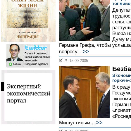
топливо
Депутат
труднос
сельско
растущи
Вчера н
Думу ми
Германа Грефа, чтобы услышат
>>
вопросу...
//
15.09.2005
Безба
Экономи
горюче-
В среду
Госдуме
экономи
Герман 
«приват
«Росне
>>
Мишустиным...