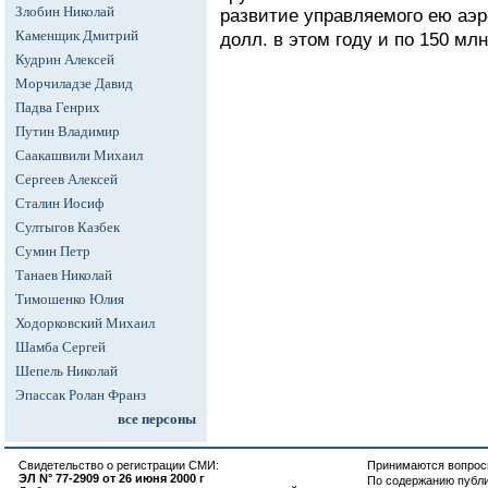
Злобин Николай
развитие управляемого ею аэ
Каменщик Дмитрий
долл. в этом году и по 150 млн
Кудрин Алексей
Морчиладзе Давид
Падва Генрих
Путин Владимир
Саакашвили Михаил
Сергеев Алексей
Сталин Иосиф
Султыгов Казбек
Сумин Петр
Танаев Николай
Тимошенко Юлия
Ходорковский Михаил
Шамба Сергей
Шепель Николай
Эпассак Ролан Франз
все персоны
Свидетельство о регистрации СМИ:
Принимаются вопросы
ЭЛ N° 77-2909 от 26 июня 2000 г
По содержанию публ