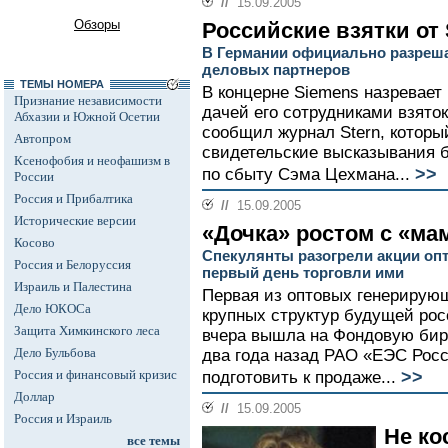
//
15.09.2005
Обзоры
Российские взятки от
В Германии официально разреш
деловых партнеров
ТЕМЫ НОМЕРА
В концерне Siemens назревает
Признание независимости
дачей его сотрудниками взяток
Абхазии и Южной Осетии
сообщил журнал Stern, которы
Автопром
свидетельские высказывания 
Ксенофобия и неофашизм в
>>
по сбыту Сэма Цехмана...
России
Россия и Прибалтика
//
15.09.2005
Исторические версии
«Дочка» ростом с «ма
Косово
Спекулянты разогрели акции оп
Россия и Белоруссия
первый день торговли ими
Израиль и Палестина
Первая из оптовых генерирую
Дело ЮКОСа
крупных структур будущей рос
Защита Химкинского леса
вчера вышла на Фондовую бир
Дело Бульбова
два года назад РАО «ЕЭС Рос
>>
Россия и финансовый кризис
подготовить к продаже...
Доллар
//
15.09.2005
Россия и Израиль
Не ко
все темы