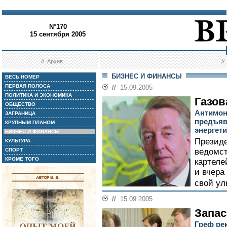
N°170
15 сентября 2005
//
Архив
/
БИЗНЕС И ФИНАНСЫ
ВЕСЬ НОМЕР
ПЕРВАЯ ПОЛОСА
//
15.09.2005
ПОЛИТИКА И ЭКОНОМИКА
Газов
ОБЩЕСТВО
Антимон
ЗАГРАНИЦА
предъяв
КРУПНЫМ ПЛАНОМ
энергет
БИЗНЕС И ФИНАНСЫ
Президе
КУЛЬТУРА
СПОРТ
ведомст
КРОМЕ ТОГО
картеле
и вчера
свой ул
//
15.09.2005
Запас
Греф ре