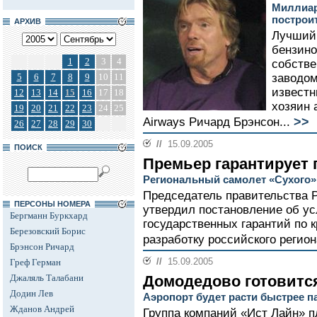
Миллиар
построи
АРХИВ
Лучший 
бензино
1
2
3
4
собств
5
6
7
8
9
10
11
заводом
известн
12
13
14
15
16
17
18
хозяин а
19
20
21
22
23
24
25
>>
Airways Ричард Брэнсон...
26
27
28
29
30
//
15.09.2005
ПОИСК
Премьер гарантирует 
Региональный самолет «Сухого»
Председатель правительства 
ПЕРСОНЫ НОМЕРА
утвердил постановление об у
Бергманн Буркхард
государственных гарантий по 
Березовский Борис
разработку российского регион
Брэнсон Ричард
//
15.09.2005
Греф Герман
Джаляль Талабани
Домодедово готовитс
Додин Лев
Аэропорт будет расти быстрее 
Жданов Андрей
Группа компаний «Ист Лайн» п