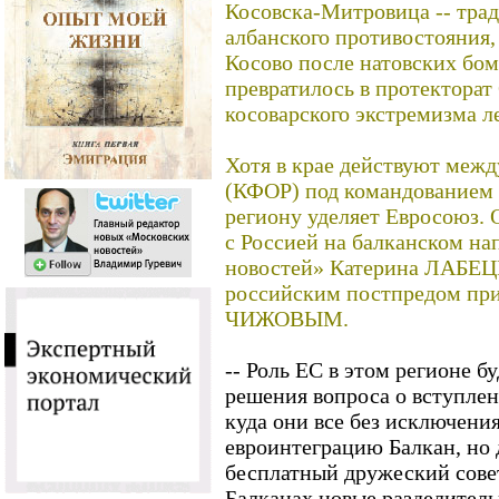
Косовска-Митровица -- трад
албанского противостояния, 
Косово после натовских бо
превратилось в протекторат
косоварского экстремизма л
Хотя в крае действуют меж
(КФОР) под командованием 
региону уделяет Евросоюз.
с Россией на балканском н
новостей» Катерина ЛАБЕЦ
российским постпредом пр
ЧИЖОВЫМ.
-- Роль ЕС в этом регионе бу
решения вопроса о вступлен
куда они все без исключени
евроинтеграцию Балкан, но
бесплатный дружеский совет
Балканах новые разделитель