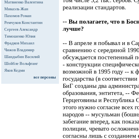
том числе 5,2 тыс. сербов. 
Матвиенко Валентина
реализации стандартов.
Микаэль Жан
Пахомов Роман
-- Вы полагаете, что в Бос
Ремчуков Константин
лучше?
Сергеев Александр
Тимошенко Юлия
-- В апреле я побывал и в С
Фрадков Михаил
сравнению с серединой 1990
Чижов Владимир
обсуждается постепенный пе
Шандыбин Василий
- конструкции специфическ
Шойбле Вольфганг
Яков Кедми
возможной в 1995 году -- к
все персоны
государства (в соответстви
БиГ созданы два администр
образования, энтитета, -- Ф
Герцеговины и Республика С
этого нужно согласие всех 
народов -- мусульман (бошня
забегание вперед, как пока
полиции, чревато осложнен
согласны лишь с созданием 