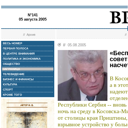
N°141
05 августа 2005
//
Архив
/
ВЕСЬ НОМЕР
//
05.08.2005
ПЕРВАЯ ПОЛОСА
«Бес
В ЦЕНТРЕ ВНИМАНИЯ
совет
ПОЛИТИКА И ЭКОНОМИКА
насче
ОБЩЕСТВО
ЗАГРАНИЦА
ТЕЛЕВИДЕНИЕ
В Косов
БИЗНЕС И ФИНАНСЫ
а в это
КУЛЬТУРА
СПОРТ
надеют
КРОМЕ ТОГО
отделен
Республики Сербия -- вновь
ночь на среду в Косовска-Ми
от столицы края Приштины,
взрывное устройство у бол