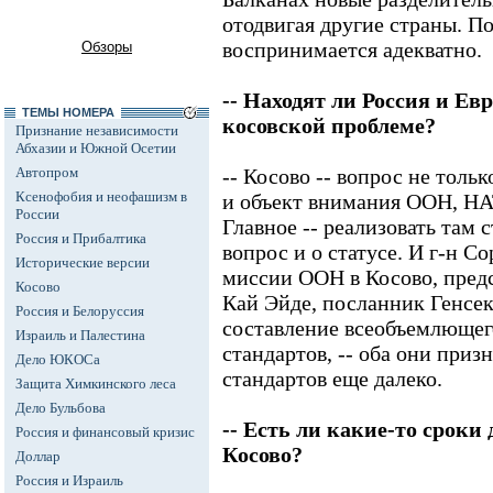
отодвигая другие страны. По
воспринимается адекватно.
Обзоры
-- Находят ли Россия и Ев
ТЕМЫ НОМЕРА
косовской проблеме?
Признание независимости
Абхазии и Южной Осетии
Автопром
-- Косово -- вопрос не толь
Ксенофобия и неофашизм в
и объект внимания ООН, НА
России
Главное -- реализовать там 
Россия и Прибалтика
вопрос и о статусе. И г-н С
Исторические версии
миссии ООН в Косово, предс
Косово
Кай Эйде, посланник Генсек
Россия и Белоруссия
составление всеобъемлющег
Израиль и Палестина
стандартов, -- оба они приз
Дело ЮКОСа
стандартов еще далеко.
Защита Химкинского леса
Дело Бульбова
-- Есть ли какие-то сроки
Россия и финансовый кризис
Косово?
Доллар
Россия и Израиль