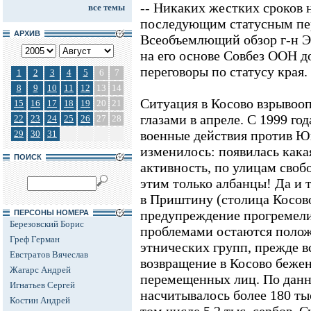
-- Никаких жестких сроков 
все темы
последующим статусным пер
АРХИВ
Всеобъемлющий обзор г-н Э
на его основе Совбез ООН д
переговоры по статусу края.
1
2
3
4
5
6
7
8
9
10
11
12
13
14
Ситуация в Косово взрывооп
15
16
17
18
19
20
21
глазами в апреле. С 1999 год
22
23
24
25
26
27
28
военные действия против Юг
29
30
31
изменилось: появилась кака
ПОИСК
активность, по улицам своб
этим только албанцы! Да и т
в Приштину (столица Косов
предупреждение прогремели
ПЕРСОНЫ НОМЕРА
Березовский Борис
проблемами остаются полож
Греф Герман
этнических групп, прежде вс
Евстратов Вячеслав
возвращение в Косово беже
Жагарс Андрей
перемещенных лиц. По данн
Игнатьев Сергей
насчитывалось более 180 тыс
Костин Андрей