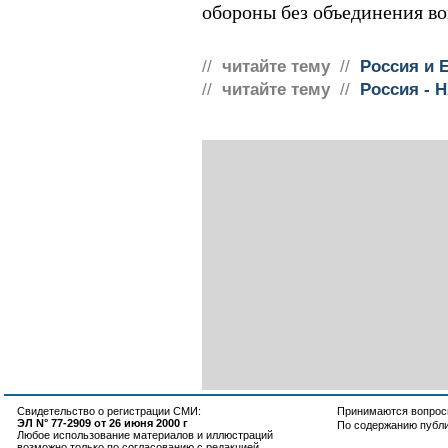
обороны без объединения во
//
читайте тему
//
Россия и 
//
читайте тему
//
Россия - 
Свидетельство о регистрации СМИ:
Принимаются вопросы
ЭЛ N° 77-2909 от 26 июня 2000 г
По содержанию публ
Любое использование материалов и иллюстраций
возможно только по согласованию с редакцией