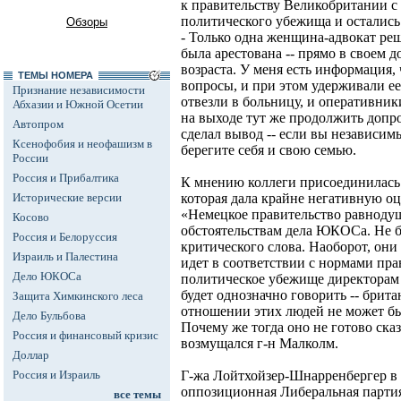
к правительству Великобритании с
политического убежища и остались 
Обзоры
- Только одна женщина-адвокат реш
была арестована -- прямо в своем д
возраста. У меня есть информация, 
ТЕМЫ НОМЕРА
вопросы, и при этом удерживали ее 
Признание независимости
отвезли в больницу, и оперативни
Абхазии и Южной Осетии
на выходе тут же продолжить допро
Автопром
сделал вывод -- если вы независимы
Ксенофобия и неофашизм в
берегите себя и свою семью.
России
Россия и Прибалтика
К мнению коллеги присоединилась
Исторические версии
которая дала крайне негативную о
«Немецкое правительство равнодуш
Косово
обстоятельствам дела ЮКОСа. Не 
Россия и Белоруссия
критического слова. Наоборот, они
Израиль и Палестина
идет в соответствии с нормами прав
Дело ЮКОСа
политическое убежище директорам
будет однозначно говорить -- брита
Защита Химкинского леса
отношении этих людей не может бы
Дело Бульбова
Почему же тогда оно не готово сказ
Россия и финансовый кризис
возмущался г-н Малколм.
Доллар
Россия и Израиль
Г-жа Лойтхойзер-Шнарренбергер в с
оппозиционная Либеральная партия,
все темы