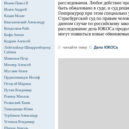
расследования. Любое действие пр
Иоанн Павел II
быть обжаловано в суде, и суд реши
Исаев Андрей
Генпрокурор при этом специально у
Кацав Моше
Страсбургский суд по правам челов
Квасьневский Александр
данном случае по российскому зако
Кондолиза Райс
расследование дела ЮКОСа продолж
могут появиться новые обвиняемые
Кофи Аннан
Кудрин Алексей
Лойтхойзер-Шнарренбергер
//
читайте тему
//
Дело ЮКОСа
Сабина
Мамонов Петр
Миллер Алексей
Муслим Атаев
Орджоникидзе Иосиф
Оттауэй Марина
Путин Владимир
Ровнер Михаль
Розваский Хаим
Тимошенко Юлия
Турбанов Александр
Устинов Владимир
Шарон Ариэль