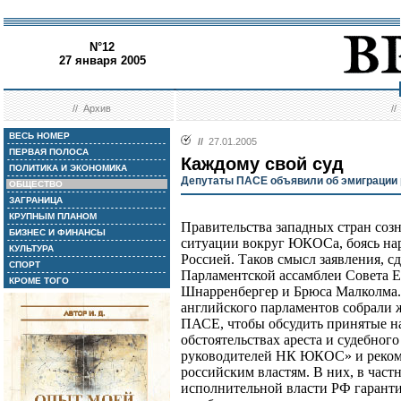
N°12
27 января 2005
//
Архив
/
ВЕСЬ НОМЕР
//
27.01.2005
ПЕРВАЯ ПОЛОСА
Каждому свой суд
ПОЛИТИКА И ЭКОНОМИКА
Депутаты ПАСЕ объявили об эмиграции
ОБЩЕСТВО
ЗАГРАНИЦА
КРУПНЫМ ПЛАНОМ
Правительства западных стран соз
БИЗНЕС И ФИНАНСЫ
ситуации вокруг ЮКОСа, боясь на
КУЛЬТУРА
Россией. Таков смысл заявления, с
СПОРТ
Парламентской ассамблеи Совета 
КРОМЕ ТОГО
Шнарренбергер и Брюса Малколма.
английского парламентов собрали 
ПАСЕ, чтобы обсудить принятые н
обстоятельствах ареста и судебног
руководителей НК ЮКОС» и реком
российским властям. В них, в част
исполнительной власти РФ гарант