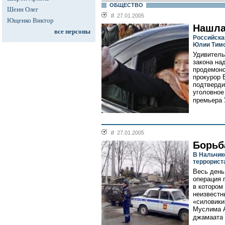
ОБЩЕСТВО
Шеин Олег
//
27.01.2005
Ющенко Виктор
Нашла
все персоны
Российска
Юлии Тим
Удивитель
закона на
продемонс
прокурор 
подтверди
уголовное
премьера 
//
27.01.2005
Борьб
В Нальчик
террорист
Весь день
операция 
в котором
неизвестн
«силовики
Муслима А
джамаата 