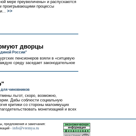
ной мере преувеличены» и распускаются
ом проигрывающими процессы
>>
...
урмуют дворцы
Единой России"
ургских пенсионеров взяли в «ситцевую
каждую среду заседает законодательное
о"
 для чиновников
тмены льгот, скоро, возможно,
мэрии. Дабы соблюсти социальную
 огня критики со стороны малоимущих
лагодетельствовать монетизацией и всех
, предложения и замечания:
info@vremya.ru
икаций -