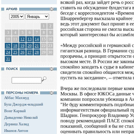
всякий раз, когда зайдет речь о ро
ставить на обсуждение бундестага
АРХИВ
беседе с корреспондентом «Времен
Шнарренбергер высказала крайнее
ведь этот документ был принят в е
1
2
российская сторона не смогла выск
3
4
5
6
7
8
9
который заинтересовал бы ассамбл
10
11
12
13
14
15
16
«Между российской и германской с
17
18
19
20
21
22
23
гигантская разница. В Германии с
24
25
26
27
28
29
30
прозрачны, а принцип открытости 
31
высоком месте. В России же закон
спокойно заходить к судье в кабине
ПОИСК
свидетели спокойно общаются между
пустить на заседание», -- отметил
Вчера же последовали первые комм
ПЕРСОНЫ НОМЕРА
Москвы. В офисе ЮКОСа данные чл
Аббас Махмуд
компании попросили убежища в Ан
Буш Джордж-младший
"Не буду комментировать подобные 
информагентствам официальный п
Вонг Карвай
Шадрин. Генпрокурор Владимир Уст
Давыденко Николай
поводу рекомендаций ПАСЕ спокойн
Дервиш Халид
показаний, сообщений я бы не стал
Иванов Антон
оценивать правильность или непра