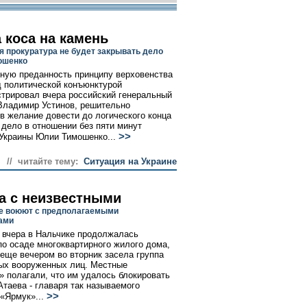
 коса на камень
я прокуратура не будет закрывать дело
ошенко
ную преданность принципу верховенства
д политической конъюнктурой
трировал вчера российский генеральный
Владимир Устинов, решительно
в желание довести до логического конца
 дело в отношении без пяти минут
>>
Украины Юлии Тимошенко...
// читайте тему:
Ситуация на Украине
а с неизвестными
е воюют с предполагаемыми
ами
 вчера в Нальчике продолжалась
по осаде многоквартирного жилого дома,
 еще вечером во вторник засела группа
ых вооруженных лиц. Местные
» полагали, что им удалось блокировать
таева - главаря так называемого
>>
«Ярмук»...