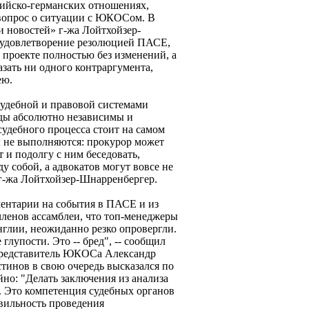
ссийско-германских отношениях,
 вопрос о ситуации с ЮКОСом. В
и новостей» г-жа Лойтхойзер-
 удовлетворение резолюцией ПАСЕ,
е проекте полностью без изменений, а
азать ни одного контраргумента,
ею.
удебной и правовой системами
уды абсолютно независимы и
судебного процесса стоит на самом
ы не выполняются: прокурор может
т и подолгу с ним беседовать,
 собой, а адвокатов могут вовсе не
а г-жа Лойтхойзер-Шнарренбергер.
ентарии на события в ПАСЕ и из
енов ассамблеи, что топ-менеджеры
глии, неожиданно резко опровергли.
глупости. Это -- бред", -- сообщил
редставитель ЮКОСа Александр
инов в свою очередь высказался по
о: "Делать заключения из анализа
. Это компетенция судебных органов
вильность проведения