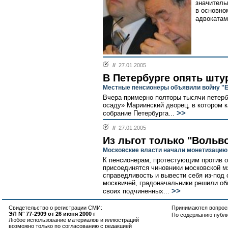
значитель
в основн
адвокатами
//
27.01.2005
В Петербурге опять шт
Местные пенсионеры объявили войну "
Вчера примерно полторы тысячи петерб
осаду» Мариинский дворец, в котором 
>>
собрание Петербурга...
//
27.01.2005
Из льгот только "Вольв
Московские власти начали монетизацию
К пенсионерам, протестующим против о
присоединятся чиновники московской 
справедливость и вывести себя из-под
москвичей, градоначальники решили об
>>
своих подчиненных...
Свидетельство о регистрации СМИ:
Принимаются вопросы
ЭЛ N° 77-2909 от 26 июня 2000 г
По содержанию публ
Любое использование материалов и иллюстраций
возможно только по согласованию с редакцией