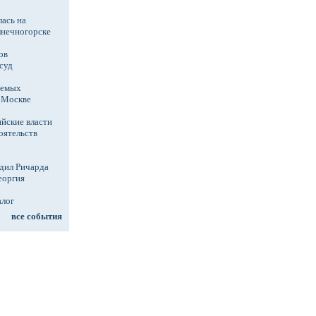
ась на
лнечногорске
ов
суд
аемых
в Москве
йские власти
оятельств
дил Ричарда
еоргия
алог
все события