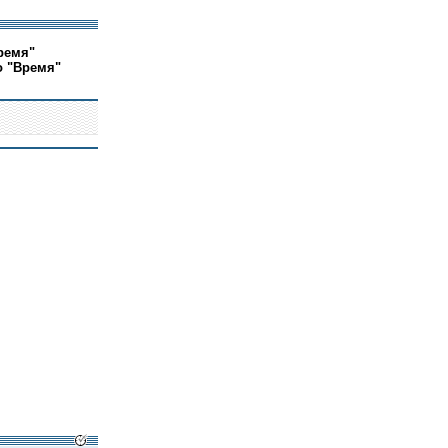
ремя"
о "Время"