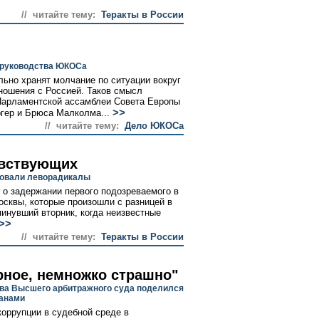
// читайте тему:
Теракты в России
 руководства ЮКОСа
льно хранят молчание по ситуации вокруг
ношения с Россией. Таков смысл
 Парламентской ассамблеи Совета Европы
>>
гер и Брюса Малколма...
// читайте тему:
Дело ЮКОСа
увствующих
аковали леворадикалы
о задержании первого подозреваемого в
осквы, которые произошли с разницей в
минувший вторник, когда неизвестные
>>
// читайте тему:
Теракты в России
рное, немножко страшно"
ва Высшего арбитражного суда поделился
анами
коррупции в судебной среде в