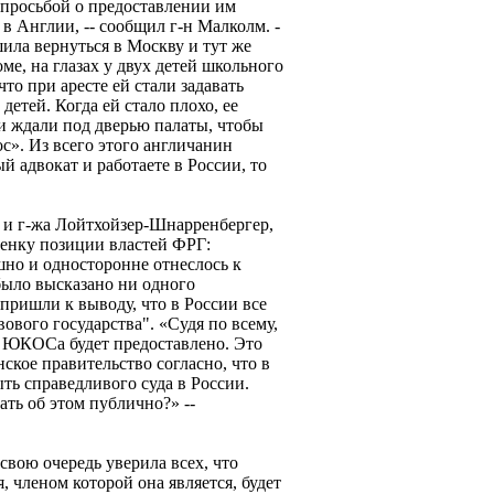
 просьбой о предоставлении им
в Англии, -- сообщил г-н Малколм. -
ила вернуться в Москву и тут же
оме, на глазах у двух детей школьного
что при аресте ей стали задавать
детей. Когда ей стало плохо, ее
ки ждали под дверью палаты, чтобы
с». Из всего этого англичанин
й адвокат и работаете в России, то
 и г-жа Лойтхойзер-Шнарренбергер,
ценку позиции властей ФРГ:
но и односторонне отнеслось к
было высказано ни одного
 пришли к выводу, что в России все
ового государства". «Судя по всему,
 ЮКОСа будет предоставлено. Это
нское правительство согласно, что в
ть справедливого суда в России.
ать об этом публично?» --
вою очередь уверила всех, что
 членом которой она является, будет