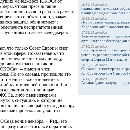
ведущих менеджеров ЮКОСа от
18:51, 16 декабря
 меры, чтобы пресечь такие
Радикальная молодежь собрал
елей выполнять свою работу в рамках
площади в подмосковном Со
епредвзято и объективно, уважая
18:32, 16 декабря
ающихся защиты обвиняемых»;
Путин отверг упреки адвокат
Ходорковского в давлении на 
м обеспечить беспрепятственный
м слушаниям по делам менеджеров
17:58, 16 декабря
Задержан один из предполаг
организаторов беспорядков 
17:10, 16 декабря
ает, что только Совет Европы смог
Европарламент призвал росси
в этой сфере. Показательно, что
ускорить расследование обст
нят молчание по этому поводу, а
смерти Сергея Магнитского
едставители здесь никак не
16:35, 16 декабря
Саакашвили посмертно награ
ЮКОСа», -- отметил член
Холбрука орденом Святого Г
олм. По его словам, произошло это
хотят менять свое отношение к
16:14, 16 декабря
Ассанж будет выпущен под з
жний курс внешней политики. Г-н
 адвокатов, так или иначе
ЮКОСа, либо с менеджерами
нуты в ситуацию, к которой не
 выполняли свою работу по договору
нальные юристы-консультанты.
Се (в конце декабря. --
Ред.
) его
 и сразу после этого все обратились