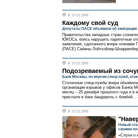
//
27.01.2005
Каждому свой суд
Депутаты ПАСЕ объявили об эмиграции
Правительства западных стран сознате
ЮКОСа, боясь нарушить паритетные от
заявления, сделанного вчера членами
(ПАСЕ) Сабины Лойтхойзер-Шнарренбер
//
27.01.2005
Подозреваемый из соч
Банк Москвы, по версии спецслужб, ат
Столичные спецслужбы вчера объявили 
организации взрывов у офисов Банка М
месяц -- 25 декабря прошлого года и в 
прислали в банк бандероль с бомбой...
//
27.01.2005
"Наве
Новый гла
своими пл
«Слухи о 