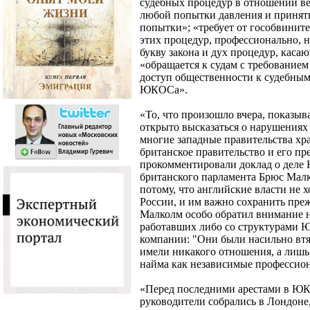
судебных процедур в отношении 
любой попытки давления и принять
попытки»; «требует от гособвинит
этих процедур, профессионально, н
букву закона и дух процедур, кас
«обращается к судам с требование
доступ общественности к судебны
ЮКОСа».
«То, что произошло вчера, показыв
открыто высказаться о нарушениях 
многие западные правительства хра
британское правительство и его пр
прокомментировали доклад о деле 
британского парламента Брюс Малк
потому, что английские власти не 
России, и им важно сохранить пре
Малколм особо обратил внимание на
работавших либо со структурами 
компании: "Они были насильно втя
имели никакого отношения, а лишь
найма как независимые профессио
«Перед последними арестами в ЮКО
руководители собрались в Лондоне,