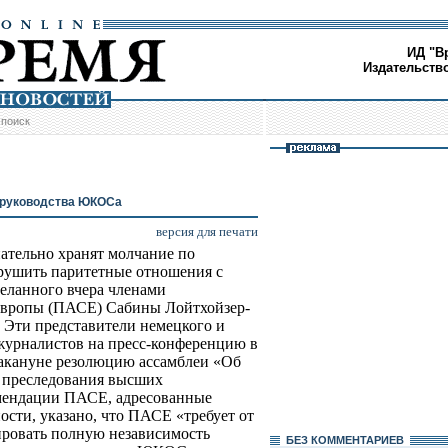
ИД "В
Издательств
/
поиск
 руководства ЮКОСа
версия для печати
нательно хранят молчание по
рушить паритетные отношения с
деланного вчера членами
Европы (ПАСЕ) Сабины Лойтхойзер-
 Эти представители немецкого и
журналистов на пресс-конференцию в
акануне резолюцию ассамблеи «Об
о преследования высших
ендации ПАСЕ, адресованные
ности, указано, что ПАСЕ «требует от
ировать полную независимость
БЕЗ КОМMЕНТАРИЕВ