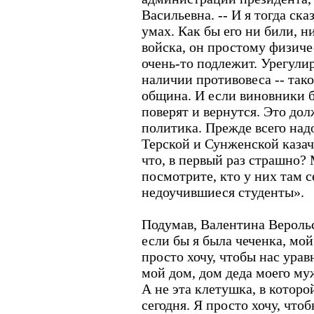
Васильевна. -- И я тогда ска
умах. Как бы его ни били, н
войска, он простому физич
очень-то подлежит. Урегули
наличии противовеса -- тако
община. И если виновники б
поверят и вернутся. Это до
политика. Прежде всего над
Терской и Сунженской казач
что, в первый раз страшно?
посмотрите, кто у них там с
недоучившиеся студенты».
Подумав, Валентина Верольс
если бы я была чеченка, мой
просто хочу, чтобы нас урав
мой дом, дом деда моего му
А не эта клетушка, в котор
сегодня. Я просто хочу, чтоб