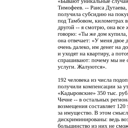
«Бывают уникальные случаи,
Тимофеев. -- Раиса Дутаева,
получила субсидию на покуп
под Тамбовом, километрах в
другой -- я смотрю, она все
говорю: «Ты же дом купила,
она отвечает: «У меня двое д
очень далеко, им денег на д
и уходят на квартиру, а пот
спрашивают: почему мы не
услуги. Жалуются».
192 человека из числа подо
получили компенсации за у
«Кадыровские» 350 тыс. руб
Чечне -- в остальных регио
возмещения составляет 120 
за имущество. В этом смысл
дискриминированы: ведь во
большинство из них не смож