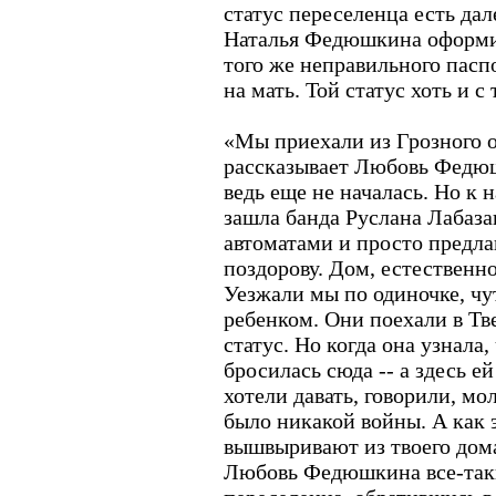
статус переселенца есть дал
Наталья Федюшкина оформить
того же неправильного пасп
на мать. Той статус хоть и с
«Мы приехали из Грозного о
рассказывает Любовь Федюш
ведь еще не началась. Но к 
зашла банда Руслана Лабаза
автоматами и просто предла
поздорову. Дом, естественн
Уезжали мы по одиночке, чу
ребенком. Они поехали в Тв
статус. Но когда она узнала,
бросилась сюда -- а здесь е
хотели давать, говорили, мол
было никакой войны. А как э
вышвыривают из твоего дома
Любовь Федюшкина все-таки