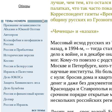
лучше, чем тем, кто осталс
Обзоры
палатках, что так часто пок
Корреспондент газеты «Вре
общину русских из Грозного
ТЕМЫ НОМЕРА
Признание независимости
Абхазии и Южной Осетии
«Чеченцы» и «казахи»
Автопром
Ксенофобия и неофашизм в
Массовый исход русских из 
России
назад, в 1994-м, -- тогда ст
Россия и Прибалтика
дело к войне, и в декабре он
Исторические версии
мог. Кому-то повезло с род
Косово
Москве и Петербурге, кого-
Россия и Белоруссия
научные институты. Но бол
Израиль и Палестина
с нуля: бросив дома и кварти
Дело ЮКОСа
денег и даже без документов
Защита Химкинского леса
Краснодара и Ставрополья и
Дело Бульбова
срочном порядке открытые 
Россия и финансовый кризис
Доллар
нескольких российских реги
Россия и Израиль
все темы
Десять лет -- срок долгий.