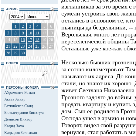
изгнанников за это время с 
АРХИВ
сумели устроить свою жизн
остались в основном те, кто
1
2
3
4
5
6
пьяницы да бездельники, --
7
8
9
10
11
12
13
Верольская, много лет прор
14
15
16
17
18
19
20
переселенческой общины Там
21
22
23
24
25
26
27
Остальные уже кое-как обжи
28
29
30
Несколько бывших грозненце
ПОИСК
за сотню километров от Тамб
называют их адреса. До кон
стали, но знают их хорошо.
ПЕРСОНЫ НОМЕРА
живет Светлана Николаевна
Абрамович Роман
Грозного задолго до войны:
Акаев Аскар
продать квартиру и купить 
Баткибеков Саид
дом. Сын ее родился в Грозн
Билялетдинов Зинэтула
Отсюда ушел в армию и нов
Денисов Виктор
Говорят, видел свой разруш
Кадид Заха
вернулся, стал работать в ми
Кадыров Зелимхан