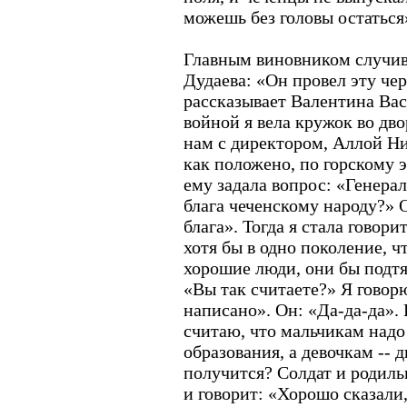
можешь без головы остаться
Главным виновником случив
Дудаева: «Он провел эту чер
рассказывает Валентина Вас
войной я вела кружок во дв
нам с директором, Аллой Ни
как положено, по горскому эт
ему задала вопрос: «Генерал
блага чеченскому народу?» О
блага». Тогда я стала говор
хотя бы в одно поколение, 
хорошие люди, они бы подтя
«Вы так считаете?» Я говорю
написано». Он: «Да-да-да».
считаю, что мальчикам надо
образования, а девочкам -- д
получится? Солдат и родильн
и говорит: «Хорошо сказали,