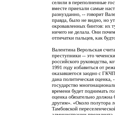
селили в переполненные го
вместе приехали самые наст
разнузданно, -- говорит Вал
правда, было не видно, но 
окровавленных бинтов: их 
ничего не делала. Они поче
отпечатки пальцев, как буд
Валентина Верольская счита
преступники -- это чеченск
российского руководства, к
1991 году избавиться от реж
оказавшегося заодно с ГКЧ
дана политическая оценка, -
государство многонациональ
времени будет поднимать го
оценка обязательно должна 
другим». «Около полутора ле
Тамбовской переселенческо
администрации президента, 