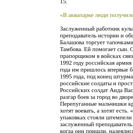
15.
«В аквапарке люди получил
Заслуженный работник кул
преподаватель истории и о
Балашова торгует тапочкам
Тамбова. Ей помогает сын. 
прапорщиком в войсках связи
1992 году российская армия
года им пришлось впервые б
1995 года, под конец штурма
российские солдаты и прост
Российских солдат Аида Вас
разгар боев за город во двор
Перепуганные мальчишки кр
хотят воевать, а хотят есть.
упаковках стояли штемпели -
заслуженный преподаватель
когда они пришли, надеялись