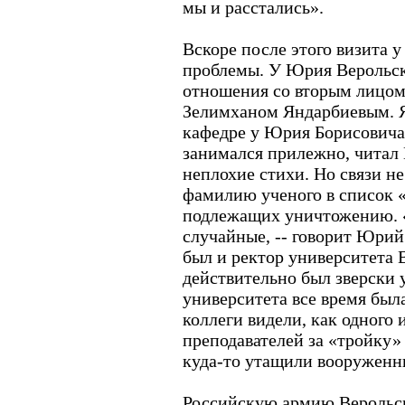
мы и расстались».
Вскоре после этого визита 
проблемы. У Юрия Верольск
отношения со вторым лицом
Зелимханом Яндарбиевым. Я
кафедре у Юрия Борисовича 
занимался прилежно, читал 
неплохие стихи. Но связи н
фамилию ученого в список «
подлежащих уничтожению. 
случайные, -- говорит Юрий
был и ректор университета 
действительно был зверски у
университета все время был
коллеги видели, как одного 
преподавателей за «тройку»
куда-то утащили вооруженн
Российскую армию Верольск