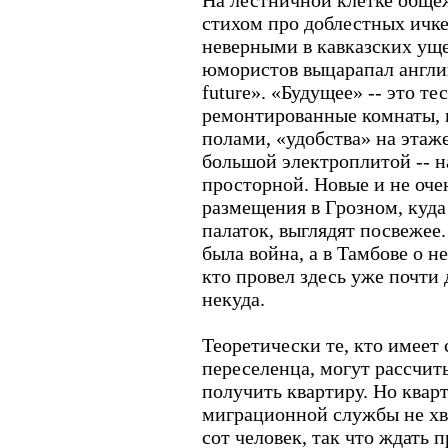
На лестничной клетке обще
стихом про доблестных ичке
неверными в кавказских уще
юмористов выцарапал англий
future». «Будущее» -- это те
ремонтированные комнаты, 
полами, «удобства» на этаже
большой электроплитой -- н
просторной. Новые и не оче
размещения в Грозном, куда
палаток, выглядят посвежее.
была война, а в Тамбове о н
кто провел здесь уже почти 
некуда.
Теоретически те, кто имеет
переселенца, могут рассчит
получить квартиру. Но квар
миграционной службы не хва
сот человек, так что ждать 