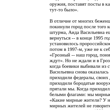
оружия, поставят посты в ка
тут-то было».
В отличие от многих беженц
покинули город после того 
штурма, Аида Васильевна е
вернуться -- в конце 1995 го
установилось пророссийское
потом в 1997-м, уже не к се
«Грозный -- наш город, пон
ждут». Но не ждали и в Гроз
когда боевики выбивали из 
Васильевна снова оказалась
приходили федералы, своих 
приходили бородатые воору
прятали мы. Когда приходил
белыми флагами: мы мирные
«Какие мирные жители? У на
мирных жителей не говоритс