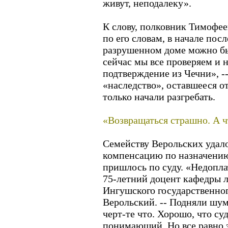
живут, неподалеку».
К слову, полковник Тимофее
по его словам, в начале по
разрушенном доме можно был
сейчас мы все проверяем и 
подтверждение из Чечни», --
«наследство», оставшееся о
только начали разгребать.
«Возвращаться страшно. А ч
Семейству Верольских удало
компенсацию по назначению,
пришлось по суду. «Недоплат
75-летний доцент кафедры 
Ингушского государственно
Верольский. -- Подняли шум
черт-те что. Хорошо, что су
понимающий. Но все равно э