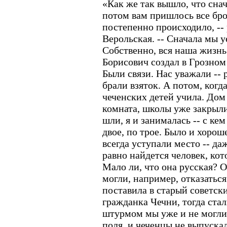
«Как же так вышло, что снач
потом вам пришлось все бро
постепенно происходило, --
Верольская. -- Сначала мы у
Собственно, вся наша жизнь
Борисович создал в Грозном
Были связи. Нас уважали -- 
брали взяток. А потом, когда
чеченских детей учила. Дом
комната, школы уже закрыли
шли, я и занималась -- с ке
двое, по трое. Было и хороше
всегда уступали место -- даж
равно найдется человек, ко
Мало ли, что она русская? 
могли, например, отказаться 
поставила в старый советск
гражданка Чечни, тогда стал
штурмом мы уже и не могли
поля, и чеченцы не выпускал