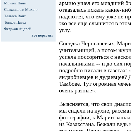
армию ушел его младший бра
Мойзес Наим
отказалась искать какие-ни
Саакашвили Михаил
надеются, что ему уже не пр
Талгаев Ваит
эхо все еще слышится в это
Тонков Павел
Федьков Андрей
углу.
все персоны
Соседка Чернышевых, Мария,
учительницей, а потом журн
успела поссориться с неск
начальниками -- и до сих по
подробно писали в газетах: 
яндарбиевцев и дудаевцев? Да
Тамбове. Тут огромная чече
очень разные».
Выясняется, что свои диаспо
мы сидели на кухне, рассма
фотографии, к Марии зашла 
из Казахстана. Бежали ведь 
тут много. Наши соседи -- и