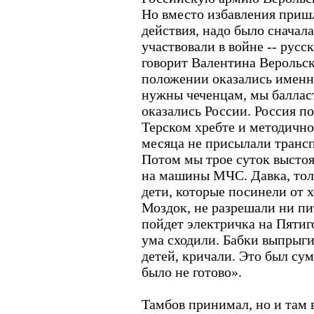
Но вместо избавления пришл
действия, надо было сначал
участвовали в войне -- русс
говорит Валентина Верольск
положении оказались именн
нужны чеченцам, мы баллас
оказались России. Россия п
Терском хребте и методично
месяца не присылали трансп
Потом мы трое суток выстоя
на машины МЧС. Давка, толч
дети, которые посинели от х
Моздок, не разрешали ни пит
пойдет электричка на Пятиг
ума сходили. Бабки выпрыги
детей, кричали. Это был су
было не готово».
Тамбов принимал, но и там 