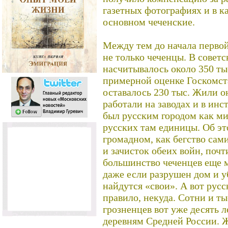
газетных фотографиях и в ка
основном чеченские.
Между тем до начала перво
не только чеченцы. В совет
насчитывалось около 350 ты
примерной оценке Госкомста
оставалось 230 тыс. Жили о
работали на заводах и в ин
был русским городом как м
русских там единицы. Об эт
громадном, как бегство сами
и зачисток обеих войн, почт
большинство чеченцев еще м
даже если разрушен дом и уб
найдутся «свои». А вот русс
правило, некуда. Сотни и т
грозненцев вот уже десять л
деревням Средней России. Ж