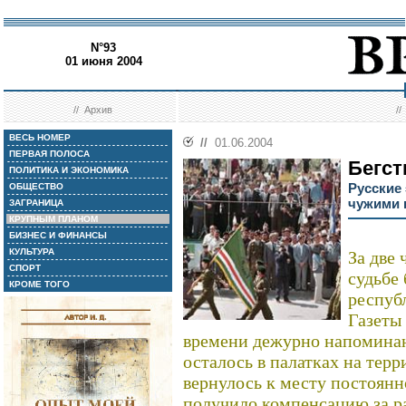
N°93
01 июня 2004
//
Архив
/
ВЕСЬ НОМЕР
//
01.06.2004
ПЕРВАЯ ПОЛОСА
Бегст
ПОЛИТИКА И ЭКОНОМИКА
Русские
ОБЩЕСТВО
чужими 
ЗАГРАНИЦА
КРУПНЫМ ПЛАНОМ
БИЗНЕС И ФИНАНСЫ
КУЛЬТУРА
За две 
СПОРТ
судьбе
КРОМЕ ТОГО
респуб
Газеты
времени дежурно напоминаю
осталось в палатках на тер
вернулось к месту постоянн
получило компенсацию за р