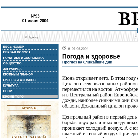
N°93
01 июня 2004
//
Архив
/
ВЕСЬ НОМЕР
//
01.06.2004
ПЕРВАЯ ПОЛОСА
Погода и здоровье
ПОЛИТИКА И ЭКОНОМИКА
Прогноз на ближайшие дни
ОБЩЕСТВО
ЗАГРАНИЦА
КРУПНЫМ ПЛАНОМ
Июнь открывает лето. В этом году 
БИЗНЕС И ФИНАНСЫ
Циклон с северо-западных районов
КУЛЬТУРА
переместился на восток. Атмосфер
СПОРТ
и в Центральный район Европейско
КРОМЕ ТОГО
дожди, наиболее сильными они был
области. Дождливый циклон продол
Центральный район в первый день 
борьбы двух различных воздушных м
проникает холодный воздух. А с юг
влажный и теплый воздух Причерн