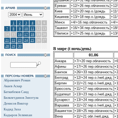
Душанбе
+15/+31 пер.облачность
+16/
Ереван
+12/+26 пер.облачность
+12/
АРХИВ
Киев
+12/+20 пер.о./дождь
+11/
Кишинев
+13/+18 пер.о./дождь
+11/
Минск
+4/+16 пер.облачность
+4/+
1
2
3
4
5
6
Ташкент
+16/+34 пер.облачность
+18/
7
8
9
10
11
12
13
Тбилиси
+17/+25 пер.о./дождь
+13/
14
15
16
17
18
19
20
21
22
23
24
25
26
27
28
29
30
В мире (t ночь/день)
01.06
ПОИСК
Анкара
+7/+20 пер.облачность
+6
Афины
+17/+26 пер.облачность
+1
Бангкок
+26/+33 пер.облачность
+2
ПЕРСОНЫ НОМЕРА
Белград
+12/+24 пер.о./неб.джд.
+1
Абрамович Роман
Берлин
+11/+21 пер.о./неб.джд.
+1
Акаев Аскар
Брюссель
+11/+17 пер.облачность
+1
Баткибеков Саид
Будапешт
+13/+23 пер.о./неб.джд.
+1
Билялетдинов Зинэтула
Бухарест
+13/+24 пер.облачность
+1
Денисов Виктор
Варшава
+11/+22 пер.о./неб.джд.
+1
Кадид Заха
Вашингтон
+18/+25 пер.облачность
+1
Кадыров Зелимхан
Вена
+11/+21 обл./неб.джд.
+1