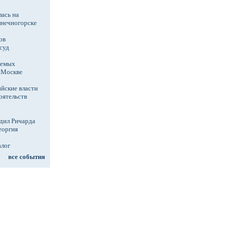
ась на
лнечногорске
ов
суд
аемых
в Москве
йские власти
оятельств
дил Ричарда
еоргия
алог
все события