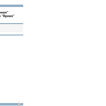
ремя"
о "Время"