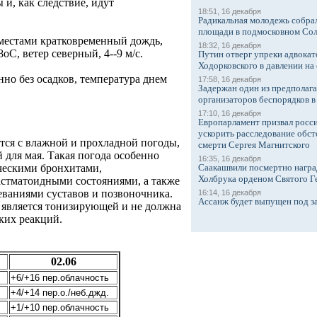
и, как следствие, идут
18:51, 16 декабря
Радикальная молодежь собрал
площади в подмосковном Со
 местами кратковременный дождь,
18:32, 16 декабря
оС, ветер северный, 4--9 м/с.
Путин отверг упреки адвокат
Ходорковского в давлении на 
но без осадков, температура днем
17:58, 16 декабря
Задержан один из предполаг
организаторов беспорядков 
17:10, 16 декабря
Европарламент призвал росси
ускорить расследование обст
ется с влажной и прохладной погоды,
смерти Сергея Магнитского
 для мая. Такая погода особенно
16:35, 16 декабря
Саакашвили посмертно награ
ческими бронхитами,
Холбрука орденом Святого Г
астматоидными состояниями, а также
еваниями суставов и позвоночника.
16:14, 16 декабря
Ассанж будет выпущен под з
 является тонизирующей и не должна
ких реакций.
02.06
+6/+16 пер.облачность
+4/+14 пер.о./неб.джд.
+1/+10 пер.облачность