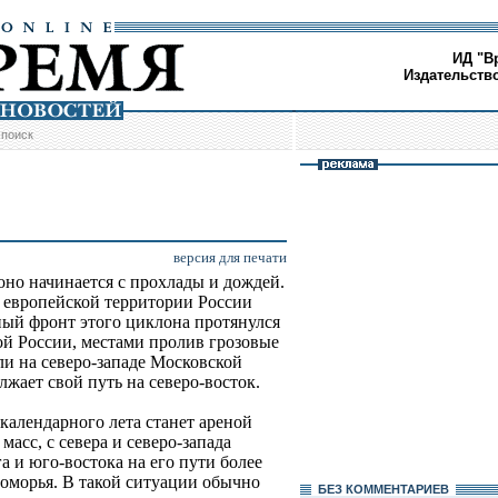
ИД "В
Издательств
/
поиск
версия для печати
оно начинается с прохлады и дождей.
 европейской территории России
ный фронт этого циклона протянулся
й России, местами пролив грозовые
и на северо-западе Московской
жает свой путь на северо-восток.
календарного лета станет ареной
асс, с севера и северо-запада
а и юго-востока на его пути более
оморья. В такой ситуации обычно
БЕЗ КОМMЕНТАРИЕВ