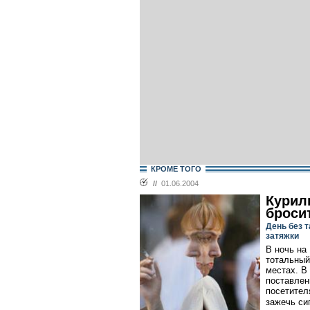
КРОМЕ ТОГО
//
01.06.2004
Курил
броси
День без 
затяжки
В ночь на
тотальный
местах. В
поставлен
посетител
зажечь си