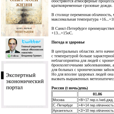
обостряются атмосферные процессы 
кратковременные грозовые дожди.
В столице переменная облачность,
максимальная температура +16...+18
В Санкт-Петербурге преимуществен
+13...+15оС.
Погода и здоровье
В центральных областях лето начн
с температурой больше характерной
неблагоприятна для людей с хрони
бронхолегочными заболеваниями, 
для больных с хроническими забол
Но для вполне здоровых людей она
вызвать выраженных метеопатичес
Россия (t ночь/день)
01.06
Москва
+8/+17 пер.о./неб.джд.
С.-Петербург
+4/+14 пер.облачность
Архангельск
+2/+10 пер.облачность