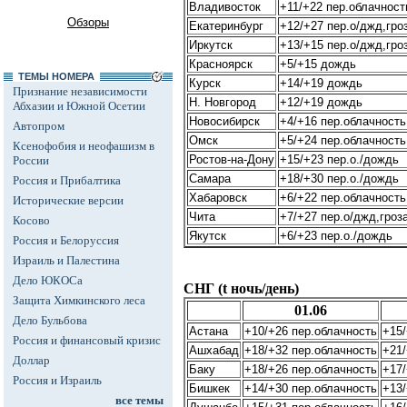
Владивосток
+11/+22 пер.облачност
Обзоры
Екатеринбург
+12/+27 пер.о/джд,гро
Иркутск
+13/+15 пер.о/джд,гро
Красноярск
+5/+15 дождь
ТЕМЫ НОМЕРА
Курск
+14/+19 дождь
Признание независимости
Н. Новгород
+12/+19 дождь
Абхазии и Южной Осетии
Новосибирск
+4/+16 пер.облачность
Автопром
Омск
+5/+24 пер.облачность
Ксенофобия и неофашизм в
Ростов-на-Дону
+15/+23 пер.о./дождь
России
Самара
+18/+30 пер.о./дождь
Россия и Прибалтика
Хабаровск
+6/+22 пер.облачность
Исторические версии
Чита
+7/+27 пер.о/джд,гроз
Косово
Якутск
+6/+23 пер.о./дождь
Россия и Белоруссия
Израиль и Палестина
Дело ЮКОСа
СНГ (t ночь/день)
Защита Химкинского леса
01.06
Дело Бульбова
Астана
+10/+26 пер.облачность
+15
Россия и финансовый кризис
Ашхабад
+18/+32 пер.облачность
+21/
Доллар
Баку
+18/+26 пер.облачность
+17/
Россия и Израиль
Бишкек
+14/+30 пер.облачность
+13/
все темы