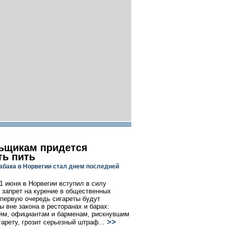
ьщикам придется
ть пить
табака в Норвегии стал днем последней
 1 июня в Норвегии вступил в силу
 запрет на курение в общественных
 первую очередь сигареты будут
ы вне закона в ресторанах и барах:
ям, официантам и барменам, рискнувшим
>>
гарету, грозит серьезный штраф...