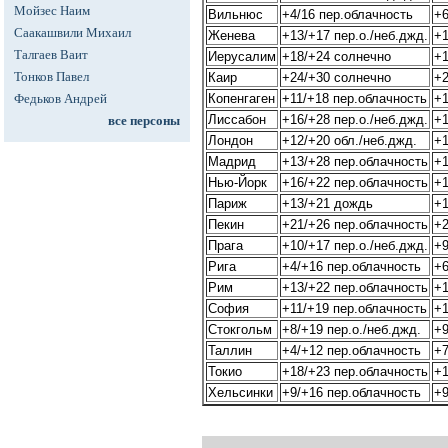
Мойзес Наим
Вильнюс
+4/16 пер.облачность
+6
Саакашвили Михаил
Женева
+13/+17 пер.о./неб.джд.
+1
Талгаев Ваит
Иерусалим
+18/+24 солнечно
+1
Тонков Павел
Каир
+24/+30 солнечно
+2
Федьков Андрей
Копенгаген
+11/+18 пер.облачность
+1
Лиссабон
+16/+28 пер.о./неб.джд.
+1
все персоны
Лондон
+12/+20 обл./неб.джд.
+1
Мадрид
+13/+28 пер.облачность
+1
Нью-Йорк
+16/+22 пер.облачность
+1
Париж
+13/+21 дождь
+1
Пекин
+21/+26 пер.облачность
+2
Прага
+10/+17 пер.о./неб.джд.
+9
Рига
+4/+16 пер.облачность
+6
Рим
+13/+22 пер.облачность
+1
София
+11/+19 пер.облачность
+1
Стокгольм
+8/+19 пер.о./неб.джд.
+9
Таллин
+4/+12 пер.облачность
+7
Токио
+18/+23 пер.облачность
+1
Хельсинки
+9/+16 пер.облачность
+9