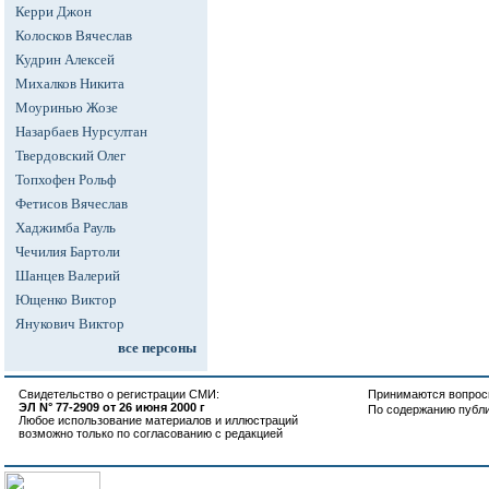
Керри Джон
Колосков Вячеслав
Кудрин Алексей
Михалков Никита
Моуринью Жозе
Назарбаев Нурсултан
Твердовский Олег
Топхофен Рольф
Фетисов Вячеслав
Хаджимба Рауль
Чечилия Бартоли
Шанцев Валерий
Ющенко Виктор
Янукович Виктор
все персоны
Свидетельство о регистрации СМИ:
Принимаются вопросы
ЭЛ N° 77-2909 от 26 июня 2000 г
По содержанию публ
Любое использование материалов и иллюстраций
возможно только по согласованию с редакцией