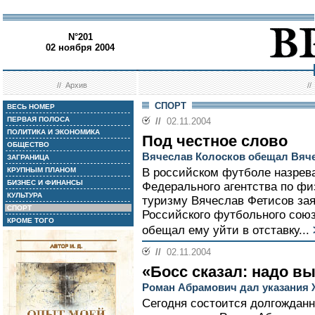
N°201
02 ноября 2004
//
Архив
/
СПОРТ
ВЕСЬ НОМЕР
ПЕРВАЯ ПОЛОСА
//
02.11.2004
ПОЛИТИКА И ЭКОНОМИКА
Под честное слово
ОБЩЕСТВО
Вячеслав Колосков обещал Вяче
ЗАГРАНИЦА
КРУПНЫМ ПЛАНОМ
В российском футболе назрева
БИЗНЕС И ФИНАНСЫ
Федерального агентства по фи
КУЛЬТУРА
туризму Вячеслав Фетисов зая
СПОРТ
Российского футбольного сою
КРОМЕ ТОГО
обещал ему уйти в отставку...
//
02.11.2004
«Босс сказал: надо в
Роман Абрамович дал указания
Сегодня состоится долгожданн