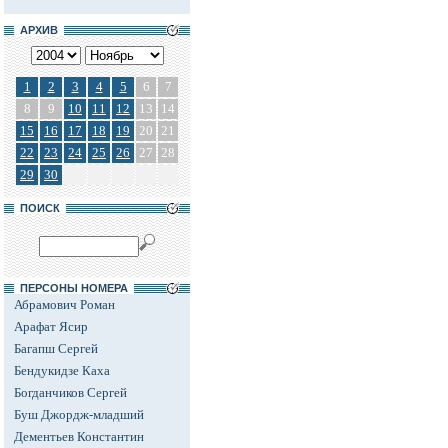
АРХИВ
1
2
3
4
5
6
7
8
9
10
11
12
13
14
15
16
17
18
19
20
21
22
23
24
25
26
27
28
29
30
ПОИСК
ПЕРСОНЫ НОМЕРА
Абрамович Роман
Арафат Ясир
Багапш Сергей
Бендукидзе Каха
Богданчиков Сергей
Буш Джордж-младший
Дементьев Константин