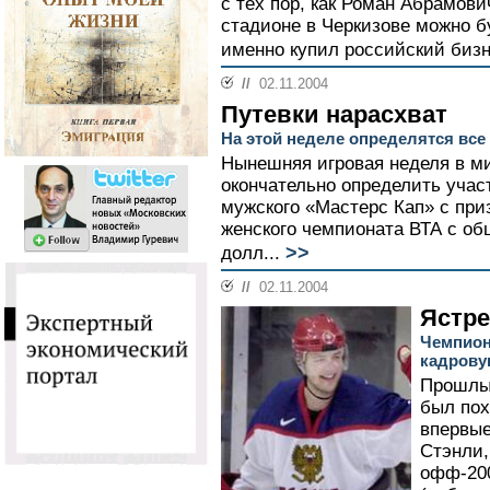
с тех пор, как Роман Абрамов
стадионе в Черкизове можно б
именно купил российский бизн
//
02.11.2004
Путевки нарасхват
На этой неделе определятся все
Нынешняя игровая неделя в м
окончательно определить участ
мужского «Мастерс Кап» с при
женского чемпионата ВТА с о
>>
долл...
//
02.11.2004
Ястре
Чемпион
кадров
Прошлый
был пох
впервые
Стэнли,
офф-20