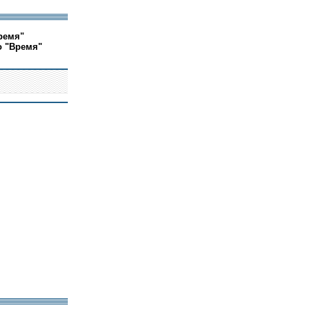
ремя"
о "Время"