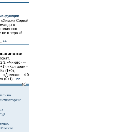
жие функции
 «Химок» Сергей
оманды в
столичного
е не в первый
и
.
>>
ньшинстве
ионат.
2:3, «Чикаго» --
0+1), «Калгари» --
К» (1+0),
- «Даллас» -- 4:0
» (0+1)...
>>
ась на
лнечногорске
ов
суд
аемых
в Москве