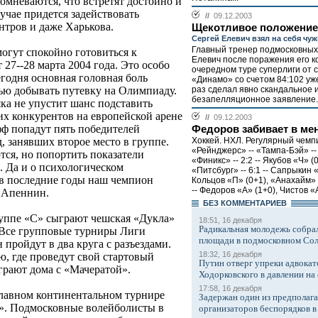
сомневаются, что встретят достойно и
лучае придется задействовать
//
09.12.2003
тров и даже Харькова.
Щекотливое положение
Сергей Елевич взял на себя чу
Главный тренер подмосковных
огут спокойно готовиться к
Елевич после поражения его к
27--28 марта 2004 года. Это особо
очередном туре суперлиги от 
годня основная головная боль
«Динамо» со счетом 84:102 уж
раз сделал явно скандальное 
тью добывать путевку на Олимпиаду.
безапелляционное заявление..
ка не упустит шанс подставить
х конкурентов на европейской арене
//
09.12.2003
фф попадут пять победителей
Федоров забивает в ме
Хоккей. НХЛ. Регулярный чемп
, занявших второе место в группе.
«Рейнджерс» -- «Тампа-Бэй» -- 
тся, но попортить показатели
«Финикс» -- 2:2 -- Якубов «Ч» (
. Да и о психологическом
«Питсбург» -- 6:1 -- Сапрыкин «
 в последние годы наш чемпион
Кольцов «П» (0+1), «Анахайм» -
-- Федоров «А» (1+0), Чистов «А
 Апеннин.
БЕЗ КОМMЕНТАРИЕВ
уппе «С» сыграют чешская «Дукла»
18:51, 16 декабря
Радикальная молодежь собрал
 Все групповые турниры Лиги
площади в подмосковном Со
пройдут в два круга с разъездами.
18:32, 16 декабря
ю, где проведут свой стартовый
Путин отверг упреки адвокат
грают дома с «Мачератой».
Ходорковского в давлении на 
17:58, 16 декабря
главном континентальном турнире
Задержан один из предполаг
а». Подмосковные волейболисты в
организаторов беспорядков 