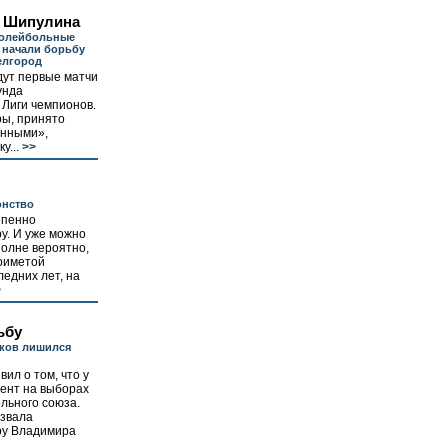
 Шипулина
олейбольные
 начали борьбу
Белгород
дут первые матчи
унда
 Лиги чемпионов.
ы, принято
енными»,
у...
>>
онство
епенно
ру. И уже можно
олне вероятно,
риметой
едних лет, на
>
ьбу
сков лишился
ил о том, что у
рент на выборах
льного союза.
озвала
ру Владимира