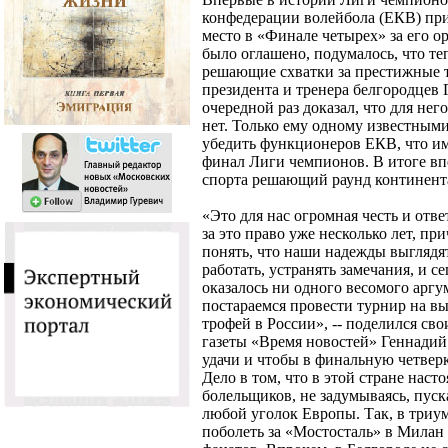
конфедерации волейбола (ЕКВ) при
место в «Финале четырех» за его о
было оглашено, подумалось, что те
решающие схватки за престижные т
президента и тренера белгородцев
очередной раз доказал, что для не
нет. Только ему одному известным
убедить функционеров ЕКВ, что им
финал Лиги чемпионов. В итоге вп
спорта решающий раунд континента
«Это для нас огромная честь и отв
за это право уже несколько лет, пр
понять, что наши надежды выглядя
работать, устранять замечания, и 
оказалось ни одного весомого аргум
постараемся провести турнир на в
трофей в России», -- поделился с
газеты «Время новостей» Геннадий
удачи и чтобы в финальную четвер
Дело в том, что в этой стране нас
болельщиков, не задумываясь, пуск
любой уголок Европы. Так, в три
поболеть за «Мостосталь» в Милан