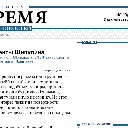
ИД "В
Издательств
/
поиск
енты Шипулина
е волейбольные клубы Европы начали
путевки в Белгород
версия для печати
пройдут первые матчи группового
олейбольной Лиги чемпионов.
ляя подобные турниры, принято
, что они будут «особенными»,
я ту или иную изюминку. На этот
интерес лежит на поверхности --
е» будет отстаивать звание
ричем делать это будет на площадке
ТАКЖЕ В РУБРИКЕ
ов чиновники Европейской