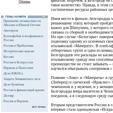
фанатов. Впрочем, в Белгороде не 
Обзоры
такое количество. Правда, в этом с
гостиничные ресурсы районных цен
ТЕМЫ НОМЕРА
Имея место в финале, белгородцы м
Признание независимости
решающему этапу, который пройдет 
Абхазии и Южной Осетии
важно для Шипулина, у которого се
Автопром
связана со сборной и необходимос
Ксенофобия и неофашизм в
Но при случае «Белогорье» наверня
России
подножку одному из основных свои
Россия и Прибалтика
итальянской «Мачерате». В плей-о
отборочных групп и одна из команд
Исторические версии
Белгородцев эти расклады не касаю
Косово
итальянскому гранду они способны
Россия и Белоруссия
преимуществе не стоит забывать --
Израиль и Палестина
научился обыгрывать соперников с
Дело ЮКОСа
Помимо «Локо» и «Мачераты» в гр
Защита Химкинского леса
(Либерец) и греческий «Ираклис».
Дело Бульбова
чемпионов и у мужчин, и у женщин 
Россия и финансовый кризис
Белгородцы вчера вылетели в Чехи
Доллар
поединок, а в следующую среду сы
Россия и Израиль
Вторым представителем России в 
все темы
впервые стала одинцовская «Искр