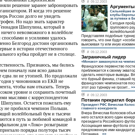
//
09.12.2003
няли решение заранее забронировать
Аргументы
рганизатором. И когда это решение
Сильнейшие в
клубы Европы
перь России долго не увидеть
за путевки в 
рофеи. Но надо знать характер
Сегодня прой
 Геннадия Шипулина, который в
группового ра
волейбольной
го ничего невозможного в волейболе
Представляя подобные турнир
и способами и усилиями удалось
говорить, что они будут «особ
енно Белгород достоин организовать
выискивая ту или иную изюминк
ервые в истории отечественного
//
09.12.2003
льного кубка пройдет не в столице.
Заграничный лидер
«Монако» замахнулся на чемпи
етственность. Признаюсь, мы бились
Французское первенство пост
ичем поначалу нам ясно давали
приближается к своему эквато
сделать некоторые выводы. Вп
т едва ли не утопией. Но продолжали
что бурный финиш, ставший п
сегодня у чиновников из ЕКВ не
французских чемпионатов посл
ента, чтобы нам отказать. Теперь
этот раз турниру не грозит...
>
ысоком уровне и сохранить почетный
//
09.12.2003
воими мыслями с корреспондентом
Потанин прекратил бор
 Шипулин. Остается пожелать ему
Президент РФС Вячеслав Коло
ку не пробился чемпион Польши.
главного конкурента
Вчера Вячеслав Колосков объяв
тоящий волейбольный бум и тысячи
него остался всего один конку
аются в путь за любимой командой в
президента Российского футбо
умфальном для «Локо» розыгрыше
Ассоциация мини-футбола от
 приехало порядка полутора тысяч
предложенную ими кандидату
Потанина...
>>