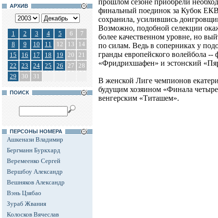
прошлом сезоне приобрели необход
АРХИВ
финальный поединок за Кубок ЕКВ
сохранила, усилившись доигровщ
Возможно, подобной селекции окаж
1
2
3
4
5
6
7
более качественном уровне, но вы
8
9
10
11
12
13
14
по силам. Ведь в соперниках у под
гранды европейского волейбола --
15
16
17
18
19
20
21
«Фридрихшафен» и эстонский «Пя
22
23
24
25
26
27
28
29
30
31
В женской Лиге чемпионов екатери
будущим хозяином «Финала четыре
ПОИСК
венгерским «Титашем».
ПЕРСОНЫ НОМЕРА
Ашкенази Владимир
Бергманн Буркхард
Веремеенко Сергей
Вершбоу Александр
Вешняков Александр
Вэнь Цзябао
Зураб Жвания
Колосков Вячеслав