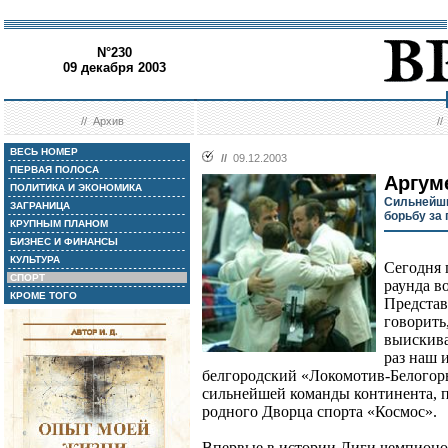
N°230
09 декабря 2003
//
Архив
/
ВЕСЬ НОМЕР
//
09.12.2003
ПЕРВАЯ ПОЛОСА
Аргум
ПОЛИТИКА И ЭКОНОМИКА
Сильнейши
ЗАГРАНИЦА
борьбу за 
КРУПНЫМ ПЛАНОМ
БИЗНЕС И ФИНАНСЫ
КУЛЬТУРА
Сегодня 
СПОРТ
раунда в
КРОМЕ ТОГО
Представ
говорить
выискива
раз наш 
белгородский «Локомотив-Белогорь
сильнейшей команды континента, п
родного Дворца спорта «Космос».
Впервые в истории Лиги чемпион