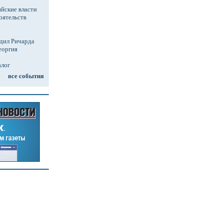
йские власти
оятельств
дил Ричарда
еоргия
алог
все события