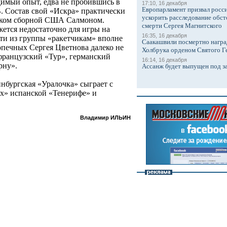
имый опыт, едва не пробившись в
17:10, 16 декабря
Европарламент призвал росси
. Состав свой «Искра» практически
ускорить расследование обст
иком сборной США Салмоном.
смерти Сергея Магнитского
ется недостаточно для игры на
16:35, 16 декабря
йти из группы «ракетчикам» вполне
Саакашвили посмертно награ
опечных Сергея Цветнова далеко не
Холбрука орденом Святого Г
 французский «Тур», германский
16:14, 16 декабря
рну».
Ассанж будет выпущен под з
нбургская «Уралочка» сыграет с
х» испанской «Тенерифе» и
Владимир ИЛЬИН