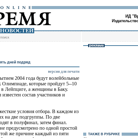
ИД "В
Издательств
/
поиск
ять дней подряд
версия для печати
тием 2004 года будут волейбольные
 Олимпиаде, которые пройдут 5--10
 в Лейпциге, а женщины в Баку.
 известен состав участников и
жесткие условия отбора. В каждом из
ых на две подгруппы. По две
дят в полуфинал, затем финал.
не предусмотрено по одной простой
 этой же причине каждый из пяти
ТАКЖЕ В РУБРИКЕ