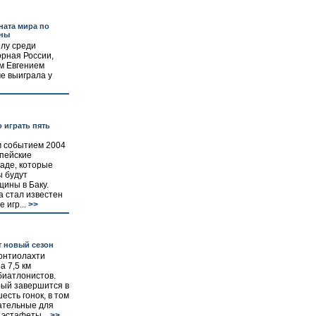
ната мира по
ины
олу среди
орная России,
м Евгением
е выиграла у
 играть пять
 событием 2004
опейские
аде, которые
ы будут
щины в Баку.
 стал известен
 игр...
>>
 новый сезон
Контиолахти
а 7,5 км
биатлонистов.
рый завершится в
есть гонок, в том
ательные для
 эстафеты...
>>