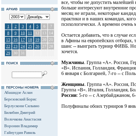
все, чтобы не допустить малейшей 
больше интересуют внутренние пр
АРХИВ
месяц не играли, некоторые канди
практики и в наших командах, кого-
психологически. А времени очень 
1
2
3
4
5
6
7
8
9
10
11
12
13
14
Остается добавить, что в случае е
15
16
17
18
19
20
21
в Афины на европейских отборах, 
шанс -- выиграть турнир ФИВБ. Но 
22
23
24
25
26
27
28
хочется.
29
30
31
Мужчины
. Группа «А». Россия, Г
ПОИСК
«В». Испания, Голландия, Франци
6 января с Болгарией, 7-го -- с Поль
Женщины
. Группа «А». Россия, П
ПЕРСОНЫ НОМЕРА
Группа «В». Италия, Голландия, Бо
Абашидзе Аслан
России
: 5-го -- с Азербайджаном, 6-
Березовский Борис
Берлускони Сильвио
Полуфиналы обоих турниров 9 январ
Билибин Дмитрий
Волочкова Анастасия
Воронин Владимир
Гайнутдин Равиль