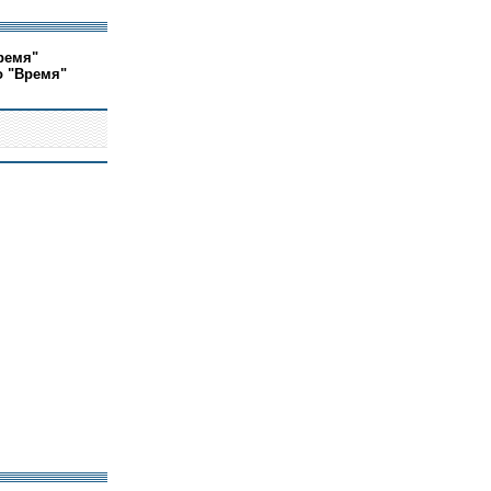
ремя"
о "Время"