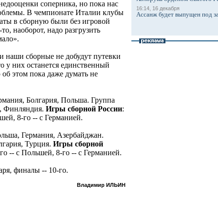
недооценки соперника, но пока нас
16:14, 16 декабря
облемы. В чемпионате Италии клубы
Ассанж будет выпущен под з
даты в сборную были без игровой
то, наоборот, надо разгрузить
мало».
сли наши сборные не добудут путевки
то у них останется единственный
об этом пока даже думать не
ермания, Болгария, Польша. Группа
я, Финляндия.
Игры сборной России
:
шей, 8-го -- с Германией.
ольша, Германия, Азербайджан.
лгария, Турция.
Игры сборной
го -- с Польшей, 8-го -- с Германией.
я, финалы -- 10-го.
Владимир ИЛЬИН