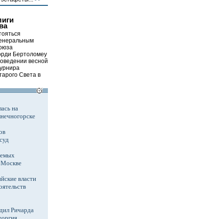
лиги
ва
тояться
генеральным
оюза
орди Бертоломеу
роведении весной
турнира
тарого Света в
ась на
лнечногорске
ов
суд
аемых
в Москве
йские власти
оятельств
дил Ричарда
еоргия