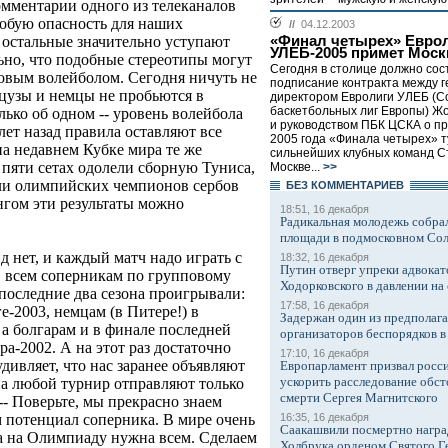
омментарии одного из телеканалов
особую опасность для наших
//
04.12.2003
«Финал четырех» Евро
 остальные значительно уступают
УЛЕБ-2005 примет Моск
ьно, что подобные стереотипы могут
Сегодня в столице должно сос
ровым волейболом. Сегодня ничуть не
подписание контракта между 
нцузы и немцы не пробьются в
директором Евролиги УЛЕБ (С
баскетбольных лиг Европы) Ж
лько об одном -- уровень волейбола
и руководством ПБК ЦСКА о п
лет назад правила оставляют все
2005 года «Финала четырех» 
на недавнем Кубке мира те же
сильнейших клубных команд С
 пяти сетах одолели сборную Туниса,
Москве...
>>
дили олимпийских чемпионов сербов
БЕЗ КОМMЕНТАРИЕВ
ингом эти результаты можно
18:51, 16 декабря
Радикальная молодежь собрал
площади в подмосковном Со
д нет, и каждый матч надо играть с
18:32, 16 декабря
Путин отверг упреки адвокат
, всем соперникам по групповому
Ходорковского в давлении на 
последние два сезона проигрывали:
17:58, 16 декабря
е-2003, немцам (в Питере!) в
Задержан один из предполаг
а болгарам и в финале последней
организаторов беспорядков 
а-2002. А на этот раз достаточно
17:10, 16 декабря
дивляет, что нас заранее объявляют
Европарламент призвал росси
ускорить расследование обст
на любой турнир отправляют только
смерти Сергея Магнитского
-- Поверьте, мы прекрасно знаем
16:35, 16 декабря
м потенциал соперника. В мире очень
Саакашвили посмертно награ
а на Олимпиаду нужна всем. Сделаем
Холбрука орденом Святого Г