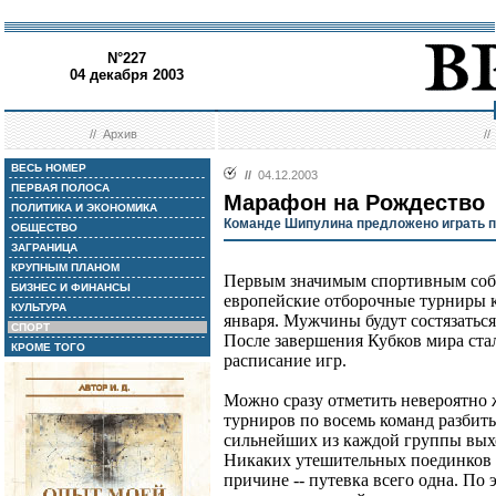
N°227
04 декабря 2003
//
Архив
/
ВЕСЬ НОМЕР
//
04.12.2003
ПЕРВАЯ ПОЛОСА
Марафон на Рождество
ПОЛИТИКА И ЭКОНОМИКА
Команде Шипулина предложено играть п
ОБЩЕСТВО
ЗАГРАНИЦА
КРУПНЫМ ПЛАНОМ
Первым значимым спортивным собы
БИЗНЕС И ФИНАНСЫ
европейские отборочные турниры к
КУЛЬТУРА
января. Мужчины будут состязаться
СПОРТ
После завершения Кубков мира стал
КРОМЕ ТОГО
расписание игр.
Можно сразу отметить невероятно 
турниров по восемь команд разбит
сильнейших из каждой группы выхо
Никаких утешительных поединков 
причине -- путевка всего одна. По