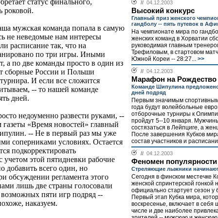
бретает статус финального,
//
04.12.2003
ь роковой.
Высокий конкурс
Главный приз женского чемпио
гандболу -- пять путевок в Аф
аша мужская команда попала в самую
На чемпионате мира по гандб
ь не неведомые нам интересы
женских команд в Хорватии сб
ли расписание так, что на
руководимая главным тренеро
Трефиловым, в стартовом матч
ланировано по три игры. Иными
Южной Кореи -- 28:27...
>>
, а по две команды просто в один из
вот сборные России и Польши
//
04.12.2003
Марафон на Рождество
турнира. И если все сложится
Команде Шипулина предложено
итываем, -- то нашей команде
дней подряд
ять дней.
Первым значимым спортивным
года будут волейбольные евр
отборочные турниры к Олимпи
осто недоуменно развести руками, --
пройдут 5--10 января. Мужчин
м газеты «Время новостей» главный
состязаться в Лейпциге, а жен
пулин. -- Не в первый раз мы уже
После завершения Кубков мира
состав участников и расписание
ыми соперниками условиях. Остается
ется подкорректировать
//
04.12.2003
с учетом этой пятидневки рабочие
Феномен популярности
о добавить всего один, но
Стреляющие лыжники начинают
ри обсуждении регламента этого
Сегодня в финском местечке 
женской спринтерской гонкой н
нами лишь две страны голосовали
официально стартует сезон у 
 возможных пяти игр подряд --
Первый этап Кубка мира, кото
охоже, наказуем.
воскресенье, включает в себя ш
числе и две наиболее привлек
зрителей -- мужскую и женскую