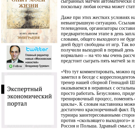
сыгранных матчей автоматически о
поскольку любая осечка может стат
Даже при этих жестких условиях н
невыигрышную ситуацию. Ссылаяс
телевидения, организаторы состави
предварительном этапе в день зап
словами, общего выходного не будет
дней будут свободны от игр. Так 
получили выходной в первый день 
нормально -- на что мы очень рассч
предстоит сыграть пять матчей за п
«Что тут комментировать, можно пр
заметил в беседе с корреспонденто
тренер нашей сборной Геннадий Ши
оказываемся в неравных с остальн
просто работать. Безусловно, прид
тренировочный процесс, поменять 
циклы». К словам наставника можн
достаточно красноречивый факт. П
турнира заинтересованными сторо
против «скользящего выходного» и
Россия и Польша. Здравый смысл, п