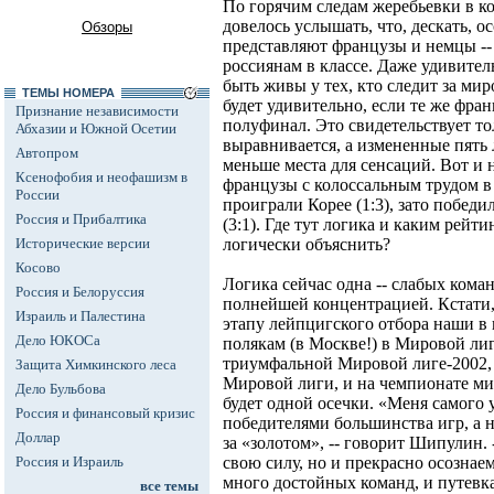
По горячим следам жеребьевки в к
довелось услышать, что, дескать, 
Обзоры
представляют французы и немцы --
россиянам в классе. Даже удивител
быть живы у тех, кто следит за ми
ТЕМЫ НОМЕРА
будет удивительно, если те же фра
Признание независимости
полуфинал. Это свидетельствует то
Абхазии и Южной Осетии
выравнивается, а измененные пять 
Автопром
меньше места для сенсаций. Вот и 
Ксенофобия и неофашизм в
французы с колоссальным трудом в
России
проиграли Корее (1:3), зато побе
Россия и Прибалтика
(3:1). Где тут логика и каким рейт
Исторические версии
логически объяснить?
Косово
Логика сейчас одна -- слабых коман
Россия и Белоруссия
полнейшей концентрацией. Кстати
Израиль и Палестина
этапу лейпцигского отбора наши в 
Дело ЮКОСа
полякам (в Москве!) в Мировой лиг
триумфальной Мировой лиге-2002, 
Защита Химкинского леса
Мировой лиги, и на чемпионате мир
Дело Бульбова
будет одной осечки. «Меня самого у
Россия и финансовый кризис
победителями большинства игр, а 
Доллар
за «золотом», -- говорит Шипулин. 
Россия и Израиль
свою силу, но и прекрасно осознае
много достойных команд, и путевк
все темы