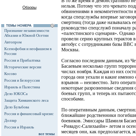
В то же время и демонстративно не
нельзя. Потому что это чревато п
Обзоры
обвинениями в некомпетентности в
когда спецслужбы впервые заговор
смертниц (тогда даже называлась ее
ТЕМЫ НОМЕРА
руководство спецслужб поначалу р
Признание независимости
«палестинского сценария». Однако
Абхазии и Южной Осетии
провели серию крупных терактов в
Автопром
автобус с сотрудниками базы ВВС в
Ксенофобия и неофашизм в
Москвы.
России
Россия и Прибалтика
Согласно последним данным, из Ч
Басаевым несколько групп террори
Исторические версии
числах ноября. Каждая из них сост
Косово
города они уехали и какие именно
Россия и Белоруссия
взрывов -- неизвестно. Зато опера
Израиль и Палестина
некоторые разрозненные сведения 
боевых групп, и теперь их пытаю
Дело ЮКОСа
способами.
Защита Химкинского леса
Дело Бульбова
По оперативным данным, смертница
Россия и финансовый кризис
ближайшие родственники погибших
Доллар
боевиков. Эмиссары Шамиля Басае
«Рияадус-Салихьийн» летом и осен
Россия и Израиль
месяцев они, как предполагается, ж
все темы