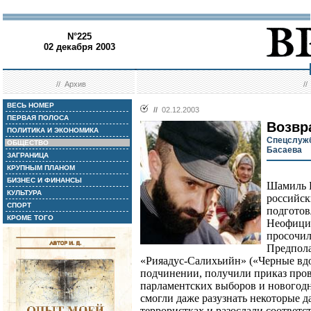
N°225
02 декабря 2003
//
Архив
/
ВЕСЬ НОМЕР
//
02.12.2003
ПЕРВАЯ ПОЛОСА
Возвр
ПОЛИТИКА И ЭКОНОМИКА
Спецслужб
ОБЩЕСТВО
Басаева
ЗАГРАНИЦА
КРУПНЫМ ПЛАНОМ
БИЗНЕС И ФИНАНСЫ
Шамиль Б
КУЛЬТУРА
российск
СПОРТ
подготов
КРОМЕ ТОГО
Неофициа
просочил
Предпола
«Рияадус-Салихьийн» («Черные вдо
подчинении, получили приказ пров
парламентских выборов и новогод
смогли даже разузнать некоторые 
террористках и разослали соответ