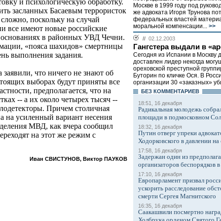
овку и психологическую обработку.
Москве в 1999 году под руково
чить засланных Басаевым террористок
же адвоката Игоря Трунова по
ложно, поскольку на случай
федеральных властей матери
моральной компенсации...
>>
ни все имеют новые российские
 основаниях в районных УВД Чечни.
//
02.12.2003
рмации, «пояса шахидов» смертницы
Гангстера выдали в «а
ень выполнения задания.
Сегодня из Испании в Москву 
доставлен лидер некогда мог
ореховской преступной группи
заявили, что ничего не знают об
Буторин по кличке Ося. В Росс
дстоящих выборах будут приняты все
организации 30 «заказных» уби
стности, предполагается, что на
БЕЗ КОМMЕНТАРИЕВ
ках -- а их около четырех тысяч --
18:51, 16 декабря
ллодетекторы. Причем столичная
Радикальная молодежь собрал
на на усиленный вариант несения
площади в подмосковном Со
зделения МВД, как вчера сообщил
18:32, 16 декабря
Путин отверг упреки адвокат
ереходят на этот же режим с
Ходорковского в давлении на 
17:58, 16 декабря
Задержан один из предполаг
Иван СВИСТУНОВ, Виктор ПАУКОВ
организаторов беспорядков 
17:10, 16 декабря
Европарламент призвал росси
ускорить расследование обст
смерти Сергея Магнитского
16:35, 16 декабря
Саакашвили посмертно награ
Холбрука орденом Святого Г