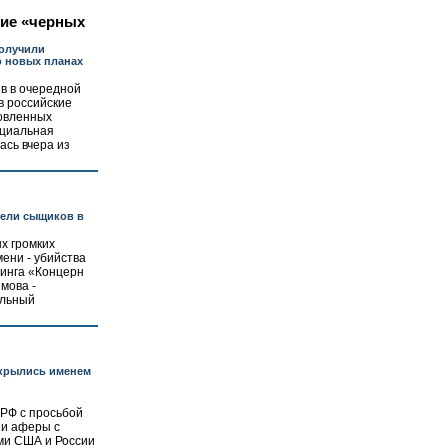
ие «черных
олучили
 новых планах
в в очередной
в российские
товленных
ициальная
ась вчера из
вели сыщиков в
х громких
ени - убийства
динга «Концерн
мова -
альный
крылись именем
РФ с просьбой
ии аферы с
и США и России