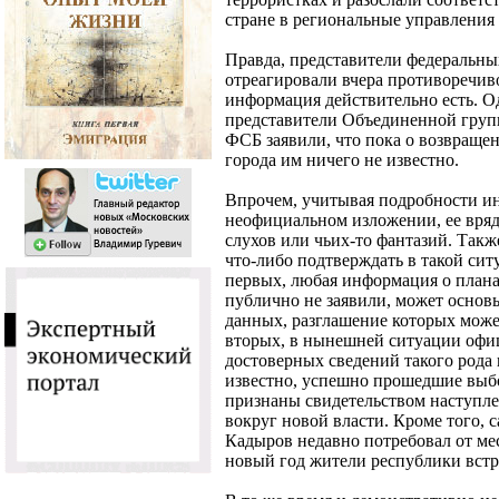
стране в региональные управлени
Правда, представители федеральны
отреагировали вчера противоречиво
информация действительно есть. О
представители Объединенной груп
ФСБ заявили, что пока о возвраще
города им ничего не известно.
Впрочем, учитывая подробности и
неофициальном изложении, ее вряд
слухов или чьих-то фантазий. Так
что-либо подтверждать в такой сит
первых, любая информация о планах
публично не заявили, может основ
данных, разглашение которых может
вторых, в нынешней ситуации офиц
достоверных сведений такого рода 
известно, успешно прошедшие выб
признаны свидетельством наступле
вокруг новой власти. Кроме того, 
Кадыров недавно потребовал от мес
новый год жители республики встре