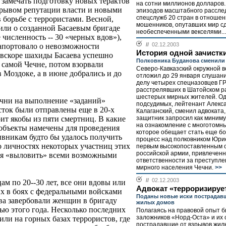
 замечать подготовку новых терактов
на сотни миллионов долларов.
одрывом репутации власти и новыми
эпизодов масштабного рассле
спецслужб 20 стран в отношен
 борьбе с террористами. Весной,
мошенников, опутавших мир с
или о созданной Басаевым бригаде
необеспеченными векселями...
 численность -- 30 «черных вдов»),
//
02.12.2003
апортовало о невозможности
История одной зачистк
 вскоре шахиды Басаева успешно
Полковника Буданова сменили 
 самой Чечне, потом взорвали
Северо-Кавказский окружной 
 Моздоке, а в июне добрались и до
отложил до 29 января слушани
делу четырех спецназовцев ГР
расстрелявших в Шатойском р
шестерых мирных жителей. Од
ечни на выполнение «заданий»
подсудимых, лейтенант Алекс
сток были отправлены еще в 20-х
Калаганский, сменил адвоката,
защитник запросил как миним
оит якобы из пяти смертниц. В какие
на ознакомление с многотомн
 объекты намечены для проведения
которое обещает стать еще бо
тивникам будто бы удалось получить
процесс над полковником Юри
о личностях некоторых участниц этих
первым высокопоставленным
российской армии, привлеченн
тся «выловить» всеми возможными
ответственности за преступле
мирного населения Чечни.
>>
//
02.12.2003
м по 20--30 лет, все они вдовы или
Адвокат «терроризиру
 в боях с федеральными войсками
Поданы новые иски пострадав
ва завербовали женщин в бригаду
жилых домов
ью этого года. Несколько последних
Полагаясь на правовой опыт 
заложников «Норд-Оста» и их 
или на горных базах террористов, где
пострадавшие от взрывов жил