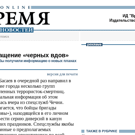
ИД "В
Издательств
/
поиск
ащение «черных вдов»
ы получили информацию о новых планах
версия для печати
асаев в очередной раз направил в
ие города несколько групп
ленных террористок-смертниц.
льная информация об этом
ась вчера из спецслужб Чечни.
гается, что бойцы бригады
вы»), находящейся в его личном
ести серию диверсий в канун
них праздников. Спецслужбы якобы
данные о предполагаемых
ТАКЖЕ В РУБРИКЕ
ствующие ориентировки по всей