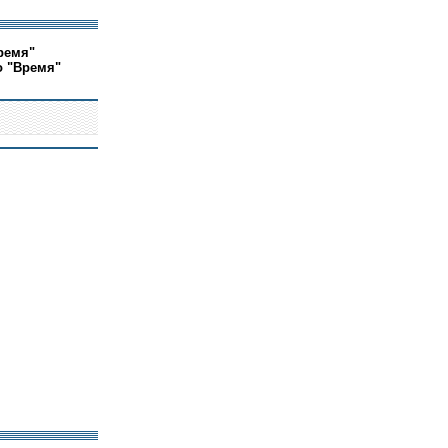
ремя"
о "Время"