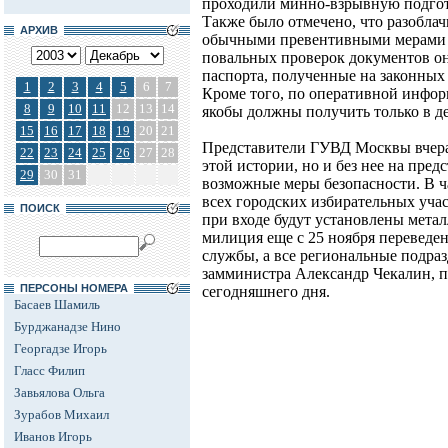
проходили минно-взрывную подгот
Также было отмечено, что разобла
АРХИВ
обычными превентивными мерами с
повальных проверок документов о
паспорта, полученные на законных
1
2
3
4
5
6
7
Кроме того, по оперативной инфо
8
9
10
11
12
13
14
якобы должны получить только в д
15
16
17
18
19
20
21
Представители ГУВД Москвы вчера 
22
23
24
25
26
27
28
этой истории, но и без нее на пре
29
30
31
возможные меры безопасности. В ча
всех городских избирательных участ
ПОИСК
при входе будут установлены мета
милиция еще с 25 ноября переведе
службы, а все региональные подра
замминистра Александр Чекалин, п
ПЕРСОНЫ НОМЕРА
сегодняшнего дня.
Басаев Шамиль
Бурджанадзе Нино
Георгадзе Игорь
Гласс Филип
Завьялова Ольга
Зурабов Михаил
Иванов Игорь