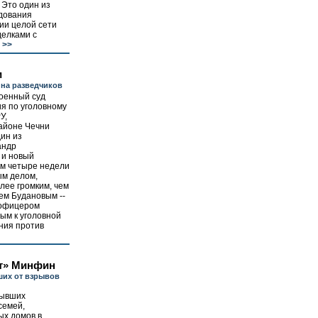
 Это один из
дования
ии целой сети
делками с
>>
и
на разведчиков
военный суд
я по уголовному
У,
айоне Чечни
ин из
андр
 и новый
ум четыре недели
ым делом,
лее громким, чем
ем Будановым --
 офицером
ым к уголовной
ния против
ет» Минфин
ших от взрывов
бывших
семей,
ых домов в