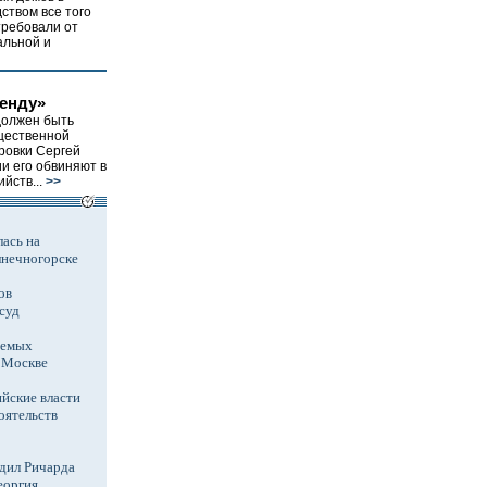
дством все того
требовали от
альной и
ренду»
должен быть
ущественной
ровки Сергей
ии его обвиняют в
йств...
>>
ась на
лнечногорске
ов
суд
аемых
в Москве
йские власти
оятельств
дил Ричарда
еоргия