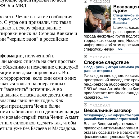
//
02.12.2003
я ФСБ и МВД.
Возвращен
вдов»
Спецслужбы п
х сил в Чечне на такие сообщения
информацию о
. С утра они признали, что такая
Басаева
днако к вечеру официальные
Шамиль Басае
раз направил 
пировки войск на Серном Кавказе и
города несколько групп подго
нии "черных вдов" в российские
террористок-смертниц. Неоф
информация об этом просочил
спецслужб Чечни...
>>
нформации, полученной в
//
02.12.2003
 ли можно списать на счет простых
Спорное следствие
же объяснимо и нежелание спецслужб
Следы убийц Игоря Климова у
разные стороны
уации или даже опровергать. Во-
Расследование одного из самы
 террористов, если они сами о них
преступлений последнего врем
ываться только на оперативных
гендиректора оборонного хол
ПВО «Алмаз-Антей» Игоря Кли
 "засветить" источник. А во-
приобретает все более сканд
иальная огласка даже достаточно
характер...
>>
властям явно не выгодна. Как
//
02.12.2003
оры президента Чечни были
Вексельный заговор
ния стабильности и единения народа
Международные аферисты при
сам новый-старый глава Чечни Ахмат
российских машиностроителей
тных силовиков сделать так, чтобы
Власти Венгрии обратились к
тили уже без Басаева и Масхадова.
правоохранительным органам 
оказать содействие в раскрыт
фальшивыми ценными бумагам