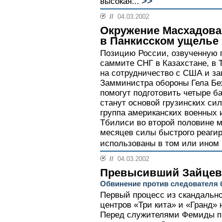
>>
высокая...
//
04.03.2002
Окружение Масхадова 
в Панкисском ущелье
Позицию России, озвученную 
саммите СНГ в Казахстане, в 
на сотрудничество с США и за
Замминистра обороны Гела Б
помогут подготовить четыре ба
станут основой грузинских си
группа американских военных 
Тбилиси во второй половине м
месяцев силы быстрого реагир
использованы в том или ином 
//
04.03.2002
Превысивший Зайцев
Обвинение против следователя б
Первый процесс из скандальн
центров «Три кита» и «Гранд» 
Перед служителями Фемиды пр