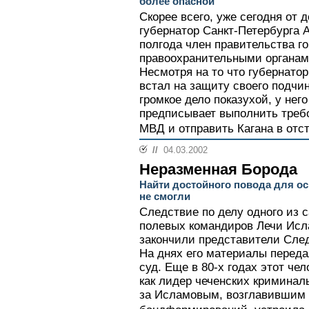
более опасной
Скорее всего, уже сегодня от 
губернатор Санкт-Петербурга А
полгода член правительства го
правоохранительными органам
Несмотря на то что губернат
встал на защиту своего подчин
громкое дело показухой, у него
предписывает выполнить треб
МВД и отправить Кагана в отст
//
04.03.2002
Неразменная Борода
Найти достойного повода для о
не cмогли
Следствие по делу одного из 
полевых командиров Лечи Исл
закончили представители Сле
На днях его материалы переда
суд. Еще в 80-х годах этот ч
как лидер чеченских криминал
за Исламовым, возглавившим у