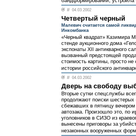
бандформирований, устроила 
//
04.03.2002
Четвертый черный
Малевич считается самой ликви
Инкомбанка
«Черный квадрат» Казимира М
стенде аукционного дома «Гело
экспонаты XII антикварного с
вызванный предстоящей прода
стоимость картины, просто не 
истории российского антикварн
//
04.03.2002
Дверь на свободу вы
Вторые сутки спецслужбы всег
продолжают поиски шестерых 
сбежавших в пятницу вечером 
автозака. Произошло это, по и
уголовников в СИЗО из краевог
вынесены приговоры за убийст
незаконных вооруженных форм