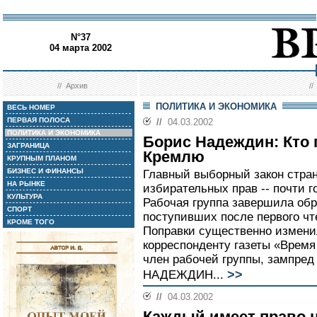
N°37
04 марта 2002
//
Архив
/
ПОЛИТИКА И ЭКОНОМИКА
ВЕСЬ НОМЕР
ПЕРВАЯ ПОЛОСА
//
04.03.2002
ПОЛИТИКА И ЭКОНОМИКА
Борис Надеждин: Кто 
ЗАГРАНИЦА
Кремлю
КРУПНЫМ ПЛАНОМ
БИЗНЕС И ФИНАНСЫ
Главный выборный закон стран
НА РЫНКЕ
избирательных прав -- почти г
КУЛЬТУРА
Рабочая группа завершила обр
СПОРТ
поступивших после первого чт
КРОМЕ ТОГО
Поправки существенно измени
корреспонденту газеты «Врем
член рабочей группы, зампре
>>
НАДЕЖДИН...
//
04.03.2002
Каждый имеет право 