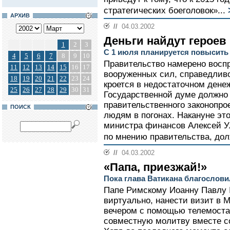
стратегических боеголовок»...
АРХИВ
//
04.03.2002
Деньги найдут героев
1
2
3
С 1 июля планируется повысит
4
5
6
7
8
9
10
Правительство намерено воспр
11
12
13
14
15
16
17
вооруженных сил, справедливо
18
19
20
21
22
23
24
кроется в недостаточном дене
25
26
27
28
29
30
31
Государственной думе должно 
правительственного законопр
ПОИСК
людям в погонах. Накануне эт
министра финансов Алексей Ул
по мнению правительства, дол
//
04.03.2002
«Папа, приезжай!»
Пока глава Ватикана благослови
Папе Римскому Иоанну Павлу I
виртуально, нанести визит в 
вечером с помощью телемост
совместную молитву вместе со