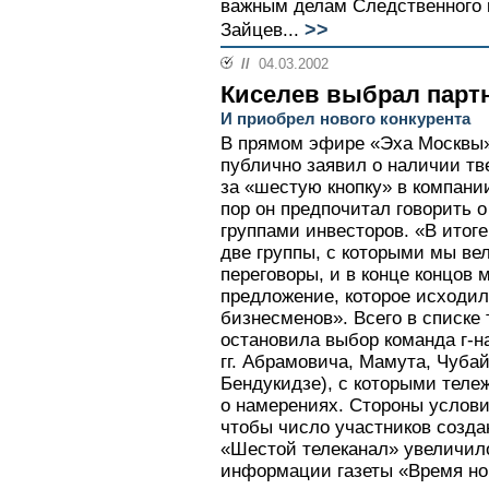
важным делам Следственного 
>>
Зайцев...
//
04.03.2002
Киселев выбрал парт
И приобрел нового конкурента
В прямом эфире «Эха Москвы»
публично заявил о наличии тв
за «шестую кнопку» в компани
пор он предпочитал говорить о
группами инвесторов. «В итоге,
две группы, с которыми мы ве
переговоры, и в конце концов
предложение, которое исходил
бизнесменов». Всего в списке 
остановила выбор команда г-на
гг. Абрамовича, Мамута, Чубай
Бендукидзе), с которыми теле
о намерениях. Стороны услови
чтобы число участников созда
«Шестой телеканал» увеличил
информации газеты «Время но