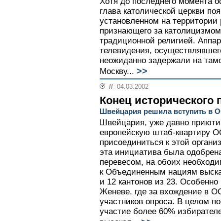
Хотя до последнего момента о
глава католической церкви поя
установленном на территории 
признающего за католицизмом
традиционной религией. Аппар
телевидения, осуществлявшег
неожиданно задержали на тамо
>>
Москву...
//
04.03.2002
Конец исторического 
Швейцария решила вступить в 
Швейцария, уже давно приюти
европейскую штаб-квартиру О
присоединиться к этой органи
эта инициатива была одобрен
перевесом, на обоих необходи
к Объединенным нациям выска
и 12 кантонов из 23. Особенно
Женеве, где за вхождение в О
участников опроса. В целом п
участие более 60% избирателе