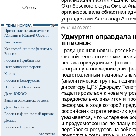
Октябрьского округа Омска Ан
Обзоры
организовывала областная ад
управделами Александр Артем
ТЕМЫ НОМЕРА
//
04.03.2002
Признание независимости
Удмуртия оправдала 
Абхазии и Южной Осетии
шпионов
Автопром
Ксенофобия и неофашизм в
Традиционная боязнь российс
России
сменой геополитических реал
Россия и Прибалтика
весьма причудливые формы. 
Исторические версии
конгрессу в последние дни фе
Косово
подготовленный национальным
Россия и Белоруссия
(аналитическая группа, подчи
директору ЦРУ Джорджу Тенету
Израиль и Палестина
«адаптироваться к новым угроз
Дело ЮКОСа
парадоксально, значится и пр
Защита Химкинского леса
реформа, в ходе которой пред
Дело Бульбова
российских стратегических яд
Россия и финансовый кризис
указывается, что «старение р
Доллар
и предусмотренная по плану 
Россия и Израиль
переброска ресурсов на войска
все темы
приведут к тому, что к 2015 г