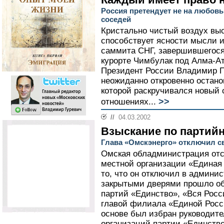
Россия претендует не на любовь
соседей
Кристально чистый воздух выс
способствует ясности мысли и
саммита СНГ, завершившегося
курорте Чимбулак под Алма-Ат
Президент России Владимир П
неожиданно откровенно остан
которой раскручивался новый 
>>
отношениях...
//
04.03.2002
Взыскание по партий
Глава «Омскэнерго» отключил с
Омская обладминистрация отс
местной организации «Единая 
то, что он отключил в админис
закрытыми дверями прошло об
партий «Единство», «Вся Росс
главой филиала «Единой Росс
основе был избран руководите
организаций партии «Единство