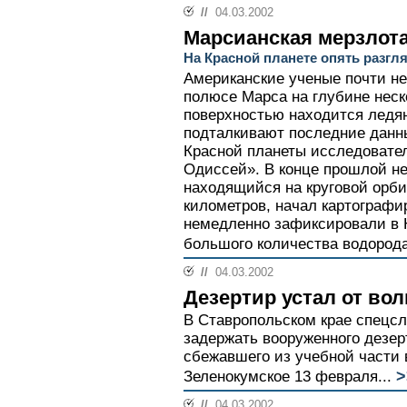
//
04.03.2002
Марсианская мерзлот
На Красной планете опять разгл
Американские ученые почти н
полюсе Марса на глубине неск
поверхностью находится ледян
подталкивают последние данн
Красной планеты исследовате
Одиссей». В конце прошлой нед
находящийся на круговой орби
километров, начал картографи
немедленно зафиксировали в
большого количества водорода
//
04.03.2002
Дезертир устал от во
В Ставропольском крае спецс
задержать вооруженного дезер
сбежавшего из учебной части 
>
Зеленокумское 13 февраля...
//
04.03.2002