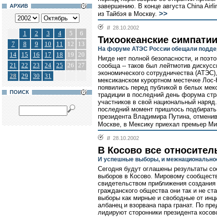
завершению. В конце августа China Air
АРХИВ
>>
из Тайбэя в Москву.
//
28.10.2002
1
2
3
4
5
6
Тихоокеанские симпати
7
8
9
10
11
12
13
На форуме АТЭС России обещали подде
14
15
16
17
18
19
20
Нигде нет полной безопасности, и поэт
21
22
23
24
25
26
27
сообща -- таков был лейтмотив дискусс
экономического сотрудничества (АТЭС)
28
29
30
31
мексиканском курортном местечке Лос-
появились перед публикой в белых мекс
ПОИСК
традиции в последний день форума стр
участников в свой национальный наряд.
последний момент пришлось подбирать
президента Владимира Путина, отменивш
Москве, в Мексику приехал премьер Ми
//
28.10.2002
В Косово все относител
И успешные выборы, и межнационально
Сегодня будут оглашены результаты с
выборов в Косово. Мировому сообществ
свидетельством приближения создания 
гражданского общества они так и не с
выборы как мирные и свободные от инци
албанец и взорвана пара гранат. По пр
лидируют сторонники президента косов