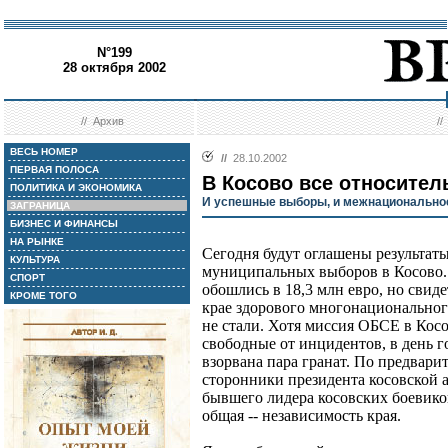
N°199
28 октября 2002
//
Архив
/
ВЕСЬ НОМЕР
//
28.10.2002
ПЕРВАЯ ПОЛОСА
В Косово все относител
ПОЛИТИКА И ЭКОНОМИКА
И успешные выборы, и межнационально
ЗАГРАНИЦА
БИЗНЕС И ФИНАНСЫ
НА РЫНКЕ
Сегодня будут оглашены результаты
КУЛЬТУРА
муниципальных выборов в Косово.
СПОРТ
обошлись в 18,3 млн евро, но свид
КРОМЕ ТОГО
крае здорового многонациональног
не стали. Хотя миссия ОБСЕ в Кос
свободные от инцидентов, в день г
взорвана пара гранат. По предвар
сторонники президента косовской 
бывшего лидера косовских боевико
общая -- независимость края.