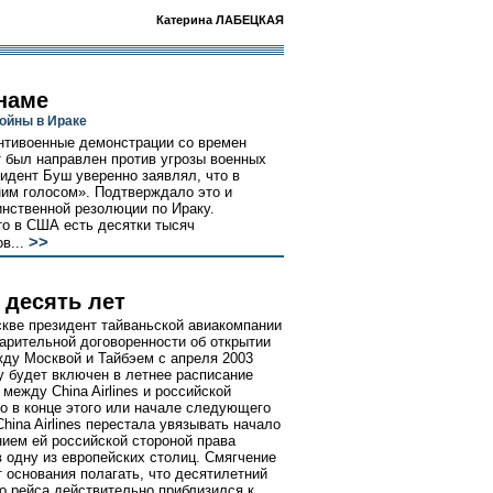
Катерина ЛАБЕЦКАЯ
наме
ойны в Ираке
нтивоенные демонстрации со времен
т был направлен против угрозы военных
идент Буш уверенно заявлял, что в
ним голосом». Подтверждало это и
нственной резолюции по Ираку.
то в США есть десятки тысяч
>>
в...
 десять лет
кве президент тайваньской авиакомпании
варительной договоренности об открытии
ду Москвой и Тайбэем с апреля 2003
ву будет включен в летнее расписание
ежду China Airlines и российской
о в конце этого или начале следующего
hina Airlines перестала увязывать начало
ием ей российской стороной права
 одну из европейских столиц. Смягчение
 основания полагать, что десятилетний
о рейса действительно приблизился к