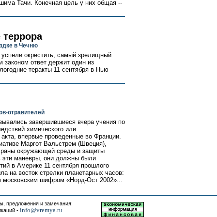
има Тачи. Конечная цель у них общая --
 террора
здке в Чечню
ь успели окрестить, самый зрелищный
м законом ответ держит один из
логодние теракты 11 сентября в Нью-
ов-отравителей
назывались завершившиеся вчера учения по
ледствий химического или
 акта, впервые проведенные во Франции.
циативе Маргот Вальстрем (Швеция),
охраны окружающей среды и защиты
 эти маневры, они должны были
тий в Америке 11 сентября прошлого
ила на восток стрелки планетарных часов:
м московским шифром «Норд-Ост 2002»...
, предложения и замечания:
info@vremya.ru
икаций -