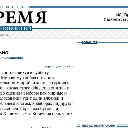
ИД "В
Издательств
/
поиск
ьно
е примирение
версия для печати
 состоявшихся в субботу
 Мировому сообществу они
етельством приближения создания в
о гражданского общества они так и
ово оценила выборы как мирные и
олосования убит один албанец и
ительным итогам, в выборах лидируют
ассамблеи Ибрагима Руговы и
в Хашима Тачи. Конечная цель у них
БЕЗ КОМMЕНТАРИЕВ