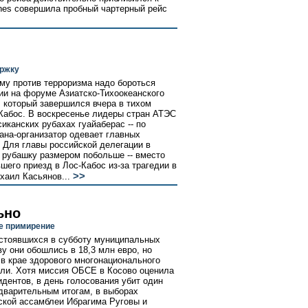
lines совершила пробный чартерный рейс
и
ржку
ому против терроризма надо бороться
ии на форуме Азиатско-Тихоокеанского
, который завершился вчера в тихом
Кабос. В воскресенье лидеры стран АТЭС
иканских рубахах гуайаберaс -- по
ана-организатор одевает главных
 Для главы российской делегации в
 рубашку размером побольше -- вместо
его приезд в Лос-Кабос из-за трагедии в
>>
хаил Касьянов...
ьно
е примирение
остоявшихся в субботу муниципальных
у они обошлись в 18,3 млн евро, но
в крае здорового многонационального
тали. Хотя миссия ОБСЕ в Косово оценила
дентов, в день голосования убит один
едварительным итогам, в выборах
ской ассамблеи Ибрагима Руговы и