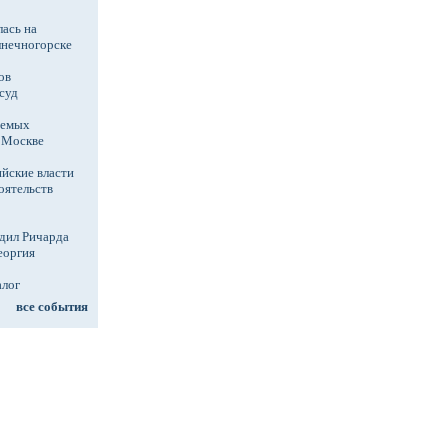
ась на
лнечногорске
ов
суд
аемых
в Москве
йские власти
оятельств
дил Ричарда
еоргия
алог
все события