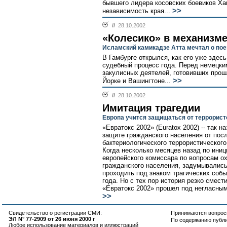
бывшего лидера косовских боевиков Хаш
>>
независимость края...
//
28.10.2002
«Колесико» в механизме
Исламский камикадзе Атта мечтал о пое
В Гамбурге открылся, как его уже здес
судебный процесс года. Перед немецки
закулисных деятелей, готовивших прош
>>
Йорке и Вашингтоне...
//
28.10.2002
Имитация трагедии
Европа учится защищаться от террорист
«Евратокс 2002» (Euratox 2002) -- так 
защите гражданского населения от пос
бактериологического террористического
Когда несколько месяцев назад по ини
европейского комиссара по вопросам 
гражданского населения, задумывались
проходить под знаком трагических собы
года. Но с тех пор история резко смест
«Евратокс 2002» прошел под негласны
>>
Свидетельство о регистрации СМИ:
Принимаются вопросы
ЭЛ N° 77-2909 от 26 июня 2000 г
По содержанию публ
Любое использование материалов и иллюстраций