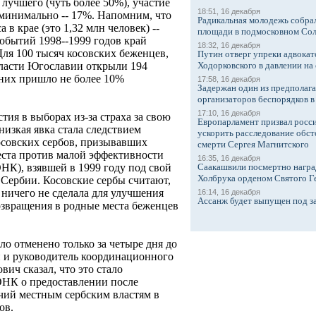
 лучшего (чуть более 50%), участие
18:51, 16 декабря
 минимально -- 17%. Напомним, что
Радикальная молодежь собрал
в крае (это 1,32 млн человек) --
площади в подмосковном Со
событий 1998--1999 годов край
18:32, 16 декабря
Для 100 тысяч косовских беженцев,
Путин отверг упреки адвокат
Ходорковского в давлении на 
власти Югославии открыли 194
 них пришло не более 10%
17:58, 16 декабря
Задержан один из предполаг
организаторов беспорядков 
17:10, 16 декабря
тия в выборах из-за страха за свою
Европарламент призвал росси
низкая явка стала следствием
ускорить расследование обст
совских сербов, призывавших
смерти Сергея Магнитского
еста против малой эффективности
16:35, 16 декабря
Саакашвили посмертно награ
), взявшей в 1999 году под свой
Холбрука орденом Святого Г
 Сербии. Косовские сербы считают,
ничего не сделала для улучшения
16:14, 16 декабря
Ассанж будет выпущен под з
озвращения в родные места беженцев
о отменено только за четыре дня до
 и руководитель координационного
вич сказал, что это стало
ОНК о предоставлении после
ий местным сербским властям в
ов.