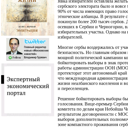
Явка избирателей оставляла желать
сербского электората было и вовсе
90% от числа имеющих право голоса 
этнические албанцы. В результате 
покинули более 200 тысяч сербов. 
осевших в Сербии и Черногории, 
избирательных участка. Однако на
избирателей.
Многие сербы воздержались от учас
безопасность. Но главным образом 
мощной политической кампании ко
бойкотировать выборы в знак прот
работы администрации ООН (МООНК
протекторат этот автономный край
что международная администрация 
жизни неалбанского населения и в
и переселенцев.
Решение бойкотировать выборы был
голосования. Вице-премьер Сербии
комитета по делам края Небойша Чо
результатом договоренности с МО
выборов дополнительных полномоч
зоне компактного проживания серб