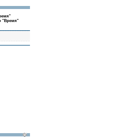
ремя"
о "Время"