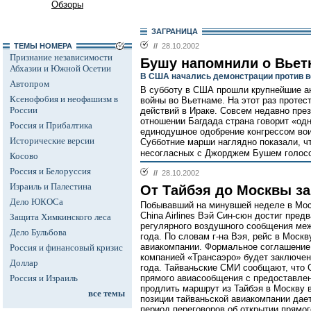
Обзоры
ЗАГРАНИЦА
ТЕМЫ НОМЕРА
//
28.10.2002
Признание независимости
Бушу напомнили о Вьет
Абхазии и Южной Осетии
В США начались демонстрации против в
Автопром
В субботу в США прошли крупнейшие а
Ксенофобия и неофашизм в
войны во Вьетнаме. На этот раз протес
России
действий в Ираке. Совсем недавно през
отношении Багдада страна говорит «од
Россия и Прибалтика
единодушное одобрение конгрессом вои
Исторические версии
Субботние марши наглядно показали, ч
несогласных с Джорджем Бушем голосо
Косово
Россия и Белоруссия
//
28.10.2002
Израиль и Палестина
От Тайбэя до Москвы за
Дело ЮКОСа
Побывавший на минувшей неделе в Мос
China Airlines Вэй Син-сюн достиг пред
Защита Химкинского леса
регулярного воздушного сообщения меж
Дело Бульбова
года. По словам г-на Вэя, рейс в Моск
авиакомпании. Формальное соглашение м
Россия и финансовый кризис
компанией «Трансаэро» будет заключен
Доллар
года. Тайваньские СМИ сообщают, что C
Россия и Израиль
прямого авиасообщения с предоставлен
продлить маршрут из Тайбэя в Москву в
все темы
позиции тайваньской авиакомпании дает
период переговоров об открытии прямог