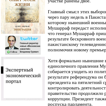
участке ранены двое.
Главный смысл этих выборов
через пару недель в Пакист
которому нынешний военный
Мушарраф передаст исполни
что генерал Мушарраф прише
результате бескровного вое
пакистанскому телевидению 
полномочия новому премьер
Хотя формально нынешние 
единоличного правления Му
собирается уходить из полит
результате референдума он 
президента на пятилетний с
контролировать деятельност
правительство продолжило р
коррупции. Президент также
роспуска парламента.