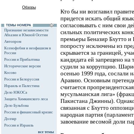
Обзоры
Кто бы ни возглавил правит
придется искать общий язы
согласовывать с ним свои де
ТЕМЫ НОМЕРА
Признание независимости
сильных политических конк
Абхазии и Южной Осетии
премьеры Беназир Бхутто и
Автопром
попросту исключены из пре
Ксенофобия и неофашизм в
скрывается за границей, уча
России
кандидата ей запрещено на т
Россия и Прибалтика
судили за коррупцию. Шари
Исторические версии
осенью 1999 года, сослали н
Косово
Россия и Белоруссия
Аравию. Основным претенде
Израиль и Палестина
считается пропрезидентска
Дело ЮКОСа
мусульманская лига» (фрак
Защита Химкинского леса
Пакистана Джинны). Однако
Дело Бульбова
связанная с Бхутто оппозиц
Россия и финансовый кризис
народная партия (парламент
Доллар
завоевание весомой доли па
Россия и Израиль
все темы