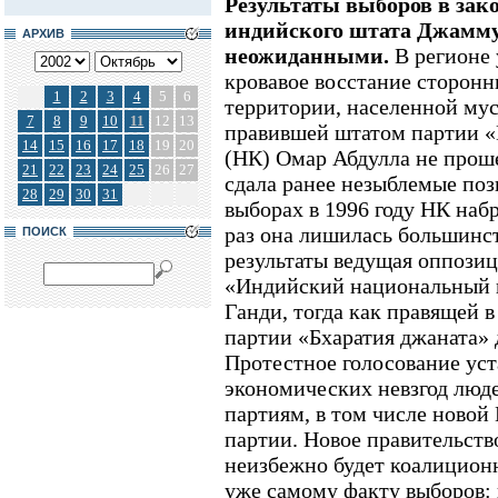
Результаты выборов в зак
индийского штата Джамму
АРХИВ
неожиданными.
В регионе 
кровавое восстание сторонн
1
2
3
4
5
6
территории, населенной мус
7
8
9
10
11
12
13
правившей штатом партии 
14
15
16
17
18
19
20
(НК) Омар Абдулла не проше
21
22
23
24
25
26
27
сдала ранее незыблемые по
28
29
30
31
выборах в 1996 году НК набра
раз она лишилась большинс
ПОИСК
результаты ведущая оппози
«Индийский национальный к
Ганди, тогда как правящей 
партии «Бхаратия джаната» 
Протестное голосование ус
экономических невзгод люд
партиям, в том числе новой
партии. Новое правительст
неизбежно будет коалицион
уже самому факту выборов: 