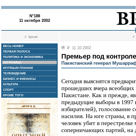
N°188
11 октября 2002
//
Архив
/
ВЕСЬ НОМЕР
//
11.10.2002
ПЕРВАЯ ПОЛОСА
Премьер под контрол
ПОЛИТИКА И ЭКОНОМИКА
Пакистанский генерал Мушарраф
ЗАГРАНИЦА
КРУПНЫМ ПЛАНОМ
ТЕЛЕВИДЕНИЕ
БИЗНЕС И ФИНАНСЫ
Сегодня выяснятся предвари
КУЛЬТУРА
прошедших вчера всеобщих 
СПОРТ
Пакистане. Как и прежде, я
КРОМЕ ТОГО
предыдущие выборы в 1997 
избирателей), голосование
насилия. На юге страны, в 
человек убит в перестрелк
соперничающих партий, на 