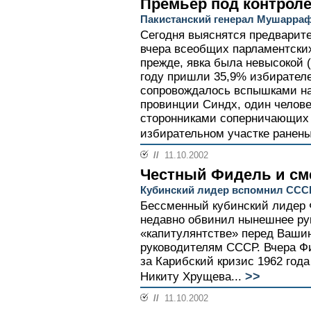
Премьер под контрол
Пакистанский генерал Мушарраф
Сегодня выяснятся предварит
вчера всеобщих парламентских
прежде, явка была невысокой 
году пришли 35,9% избирателе
сопровождалось вспышками на
провинции Синдх, один челове
сторонниками соперничающих 
избирательном участке ранены 
//
11.10.2002
Честный Фидель и см
Кубинский лидер вспомнил ССС
Бессменный кубинский лидер 
недавно обвинил нынешнее ру
«капитулянтстве» перед Вашин
руководителям СССР. Вчера Ф
за Карибский кризис 1962 год
>>
Никиту Хрущева...
//
11.10.2002