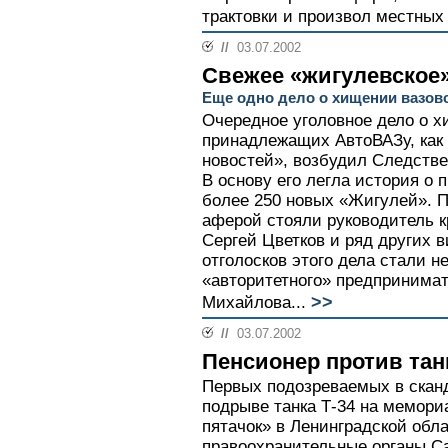
трактовки и произвол местных 
//
03.07.2002
Свежее «жигулевское
Еще одно дело о хищении вазов
Очередное уголовное дело о 
принадлежащих АвтоВАЗу, как 
новостей», возбудил Следств
В основу его легла история о
более 250 новых «Жигулей». П
аферой стояли руководитель 
Сергей Цветков и ряд других 
отголосков этого дела стали н
«авторитетного» предпринимат
>>
Михайлова...
//
03.07.2002
Пенсионер против тан
Первых подозреваемых в скан
подрыве танка Т-34 на мемор
пятачок» в Ленинградской обла
правоохранительные органы Са