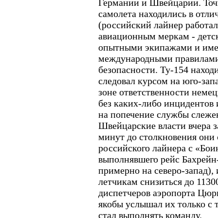
Германии и Швейцарии. Точн
самолета находились в отл
(российский лайнер работал 
авиационным меркам - детск
опытными экипажами и име
международными правилами
безопасности. Ту-154 находи
следовал курсом на юго-запа
зоне ответственности немец
без каких-либо инцидентов 
на попечение службы слеже
Швейцарские власти вчера з
минут до столкновения они
российского лайнера с «Бо
выполнявшего рейс Бахрейн
примерно на северо-запад),
летчикам снизиться до 1130
диспетчеров аэропорта Цюр
якобы услышал их только с 
стал выполнять команду.