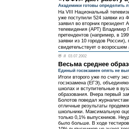
Академики готовы определить 
На VIII Национальный телеви
уже поступили 524 заявки из 4
заявил во вторник президент 
телевидения (АРТ) Владимир П
претендентов (например, в 19
заявки из 10 городов России),
свидетельствует о возросшем 
//
03.07.2002
Весьма среднее обра
Единый госэкзамен опять не вы
Итоги второго уже по счету э
госэкзамена (ЕГЭ), объединя
школах и вступительные в вуз
образования. Вчера первый за
Болотов поведал журналистам, 
отличные результаты продемо
школьники. Максимальную оцен
только 0,1% выпускников. Неу
было больше. В ходе тестиров
10% выпускников не знают тог