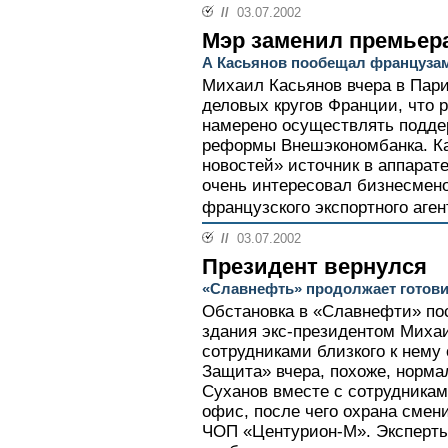
//
03.07.2002
Мэр заменил премьер
А Касьянов пообещал французам
Михаил Касьянов вчера в Пар
деловых кругов Франции, что 
намерено осуществлять поддер
реформы Внешэкономбанка. Ка
новостей» источник в аппарате
очень интересовал бизнесмен
французского экспортного аге
//
03.07.2002
Президент вернулся
«Славнефть» продолжает готови
Обстановка в «Славнефти» пос
здания экс-президентом Миха
сотрудниками близкого к нему
Защита» вчера, похоже, норм
Суханов вместе с сотрудника
офис, после чего охрана смен
ЧОП «Центурион-М». Эксперты