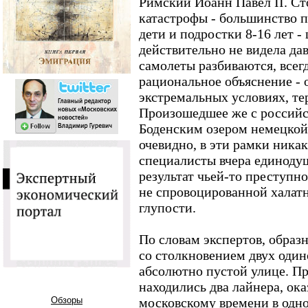
Римский Иоанн Павел II. Ст
катастрофы - большинство п
дети и подростки 8-16 лет 
действительно не видела да
самолеты разбиваются, всегд
рациональное объяснение - 
экстремальных условиях, те
Произошедшее же с российс
Боденским озером немецкой
очевидно, в эти рамки никак
специалисты вчера единоду
результат чьей-то преступн
не спровоцированной халатн
глупости.
По словам экспертов, образ
со столкновением двух один
абсолютно пустой улице. П
находились два лайнера, ока
Обзоры
московскому времени в одн