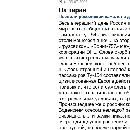
//
03.07.2002
На таран
Послали российский самолет с 
Весь вчерашний день Россия 
мирового сообщества в связи 
самолета Ту-154 авиакомпани
столкнувшегося в ночь на втор
«грузовиком» «Боинг-757» ме
корпорации DHL. Слова скорби
жертв катастрофы высказали 
главы Европейского сообщест
II. Столь страшной и нелепой
пассажиров Ту-154 составляли 
цивилизованная Европа действ
привыкли, что если самолеты 
хоть какое-то рациональное об
экстремальных условиях, терр
Произошедшее же с российски
Боденским озером немецкой з
очевидно, в эти рамки никак 
вчера единодушно расценили т
преступной, но элементарной 