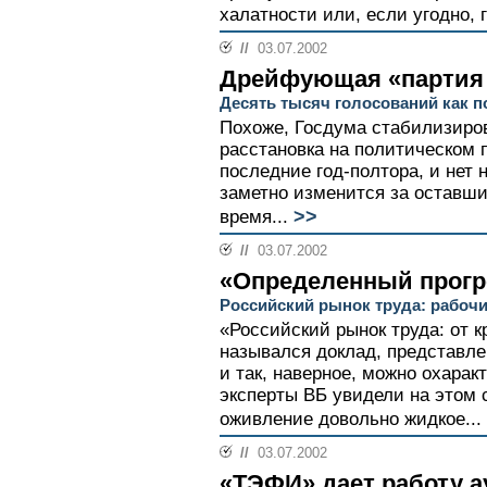
халатности или, если угодно, г
//
03.07.2002
Дрейфующая «партия
Десять тысяч голосований как 
Похоже, Госдума стабилизиров
расстановка на политическом 
последние год-полтора, и нет 
заметно изменится за оставш
>>
время...
//
03.07.2002
«Определенный прогр
Российский рынок труда: рабочи
«Российский рынок труда: от к
назывался доклад, представл
и так, наверное, можно охарак
эксперты ВБ увидели на этом 
оживление довольно жидкое...
//
03.07.2002
«ТЭФИ» дает работу 