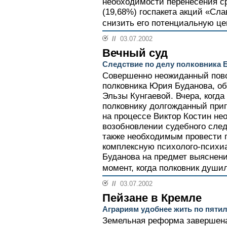
необходимости перенесения с
(19,68%) госпакета акций «Сл
снизить его потенциальную цен
//
03.07.2002
Вечный суд
Следствие по делу полковника 
Совершенно неожиданный пово
полковника Юрия Буданова, об
Эльзы Кунгаевой. Вчера, когд
полковнику долгожданный при
на процессе Виктор Костин не
возобновлении судебного след
также необходимым провести 
комплексную психолого-психи
Буданова на предмет выяснени
момент, когда полковник душил
//
03.07.2002
Пейзане в Кремле
Аграриям удобнее жить по пяти
Земельная реформа завершена