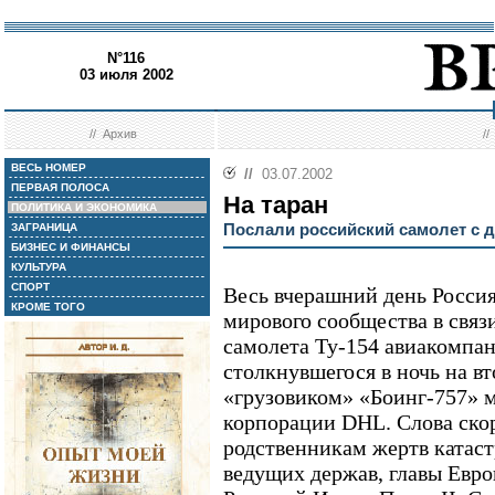
N°116
03 июля 2002
//
Архив
/
ВЕСЬ НОМЕР
//
03.07.2002
ПЕРВАЯ ПОЛОСА
На таран
ПОЛИТИКА И ЭКОНОМИКА
Послали российский самолет с 
ЗАГРАНИЦА
БИЗНЕС И ФИНАНСЫ
КУЛЬТУРА
СПОРТ
Весь вчерашний день Росси
КРОМЕ ТОГО
мирового сообщества в связ
самолета Ту-154 авиакомпа
столкнувшегося в ночь на вт
«грузовиком» «Боинг-757» 
корпорации DHL. Слова скор
родственникам жертв катас
ведущих держав, главы Евро