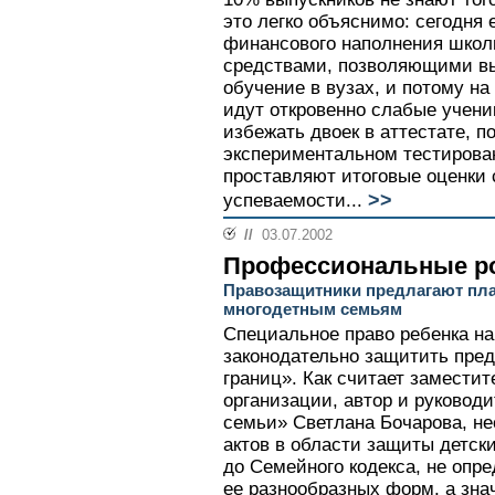
это легко объяснимо: сегодня 
финансового наполнения школ
средствами, позволяющими в
обучение в вузах, и потому на
идут откровенно слабые учени
избежать двоек в аттестате, п
экспериментальном тестирова
проставляют итоговые оценки 
>>
успеваемости...
//
03.07.2002
Профессиональные р
Правозащитники предлагают плат
многодетным семьям
Специальное право ребенка н
законодательно защитить пре
границ». Как считает заместит
организации, автор и руково
семьи» Светлана Бочарова, не
актов в области защиты детски
до Семейного кодекса, не опре
ее разнообразных форм, а зна