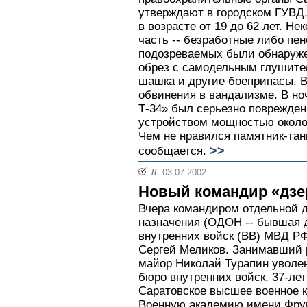
утверждают в городском ГУВД,
в возрасте от 19 до 62 лет. Н
часть -- безработные либо пе
подозреваемых были обнаруже
обрез с самодельным глушите
шашка и другие боеприпасы. В
обвинения в вандализме. В но
Т-34» был серьезно поврежде
устройством мощностью около 
Чем не нравился памятник-тан
>>
сообщается.
//
03.07.2002
Новый командир «дз
Вчера командиром отдельной 
назначения (ОДОН -- бывшая 
внутренних войск (ВВ) МВД РФ
Сергей Меликов. Занимавший р
майор Николай Турапин уволен
бюро внутренних войск, 37-ле
Саратовское высшее военное 
Военную академию имени Фрун