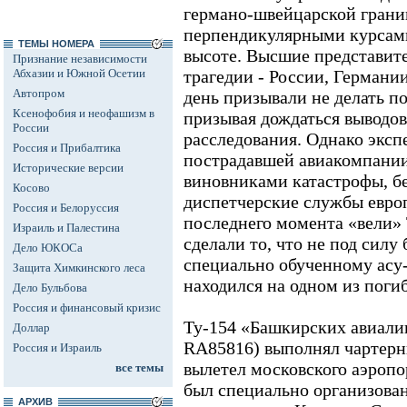
германо-швейцарской грани
перпендикулярными курсам
ТЕМЫ НОМЕРА
высоте. Высшие представите
Признание независимости
Абхазии и Южной Осетии
трагедии - России, Германи
Автопром
день призывали не делать п
Ксенофобия и неофашизм в
призывая дождаться выводо
России
расследования. Однако эксп
Россия и Прибалтика
пострадавшей авиакомпании 
Исторические версии
виновниками катастрофы, бе
Косово
диспетчерские службы европ
Россия и Белоруссия
последнего момента «вели» Т
Израиль и Палестина
сделали то, что не под силу
Дело ЮКОСа
специально обученному асу-
Защита Химкинского леса
находился на одном из поги
Дело Бульбова
Россия и финансовый кризис
Ту-154 «Башкирских авиали
Доллар
RA85816) выполнял чартерн
Россия и Израиль
вылетел московского аэропо
все темы
был специально организова
АРХИВ