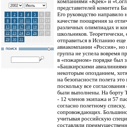
компаниями «Крек» и «Согл
представителей комитета 
Его руководство направило 
1
2
3
4
5
6
7
качестве поощрения за отли
8
9
10
11
12
13
14
различных олимпиадах и ко
15
16
17
18
19
20
21
школьников. Теоретически,
22
23
24
25
26
27
28
29
30
31
отправиться в Испанию еще
авиакомпании «Россия», но 
ПОИСК
группа не успела вовремя пр
в «пожарном» порядке был з
«Башкирскими авиалиниями»
некоторым опозданием, хотя
на безопасности полета это 
поскольку все согласовани
были выполнены. На борту Т
- 12 членов экипажа и 57 п
согласно полетному списку, 
сопровождающих. Большинс
учитывая российскую специ
составляли преимущественн