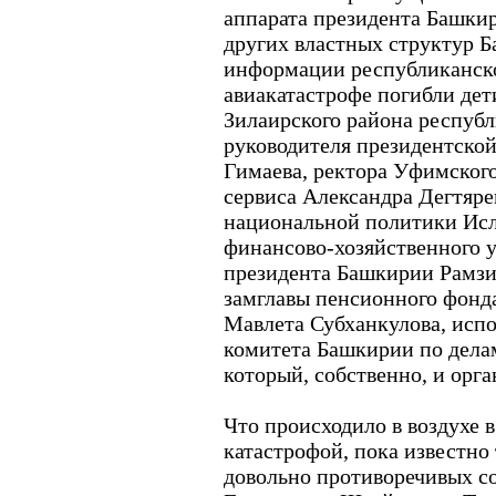
аппарата президента Башкир
других властных структур Б
информации республиканско
авиакатастрофе погибли де
Зилаирского района респуб
руководителя президентско
Гимаева, ректора Уфимского
сервиса Александра Дегтяре
национальной политики Исл
финансово-хозяйственного 
президента Башкирии Рамзи
замглавы пенсионного фонд
Мавлета Субханкулова, исп
комитета Башкирии по дел
который, собственно, и орга
Что происходило в воздухе 
катастрофой, пока известно
довольно противоречивых 