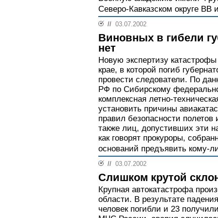
Северо-Кавказском округе ВВ и
//
03.07.2002
Виновных в гибели гу
нет
Новую экспертизу катастрофы 
крае, в которой погиб губерна
провести следователи. По да
РФ по Сибирскому федеральном
комплексная летно-техническа
установить причины авиаката
правил безопасности полетов 
также лиц, допустивших эти н
как говорят прокуроры, собран
оснований предъявить кому-ли
//
03.07.2002
Слишком крутой скло
Крупная автокатастрофа прои
области. В результате падения
человек погибли и 23 получил