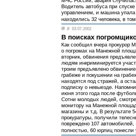
МЧС России, авария случилась
Водитель автобуса при спуске 
управлением, и машина упала 
находились 32 человека, в том
//
03.07.2002
В поисках погромщик
Как сообщил вчера прокурор 
о погромах на Манежной площ
вторник, обвинения предъявл
людям инкриминируется участ
троим предъявлено обвинение 
грабеже и покушении на грабе
находятся под стражей, а ост
подписку о невыезде. Напомн
июня этого года после футболь
Сотни молодых людей, смотре
монитору на Манежной площад
магазины и т.д. В результате 
прокуратуры, получили телес
повреждено 107 автомобилей,
полностью, 60 юрлиц понесли