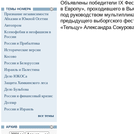
Объявлены победители IX Фес
в Европу», проходившего в Выб
ТЕМЫ НОМЕРА
Признание независимости
под руководством мультиплика
Абхазии и Южной Осетии
предыдущего выборгского фест
Автопром
«Тельцу» Александра Сокурова
Ксенофобия и неофашизм в
России
Россия и Прибалтика
Исторические версии
Косово
Россия и Белоруссия
Израиль и Палестина
Дело ЮКОСа
Защита Химкинского леса
Дело Бульбова
Россия и финансовый кризис
Доллар
Россия и Израиль
все темы
АРХИВ