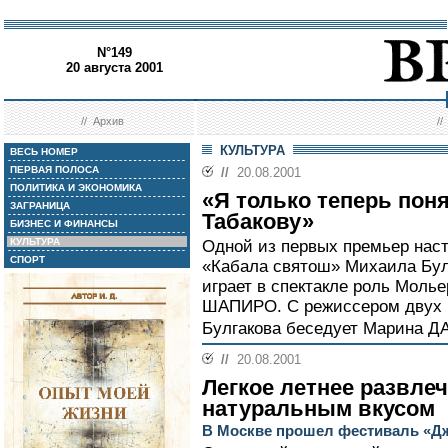
N°149
20 августа 2001
//
Архив
/
КУЛЬТУРА
ВЕСЬ НОМЕР
ПЕРВАЯ ПОЛОСА
//
20.08.2001
ПОЛИТИКА И ЭКОНОМИКА
«Я только теперь поня
ЗАГРАНИЦА
Табакову»
БИЗНЕС И ФИНАНСЫ
КУЛЬТУРА
Одной из первых премьер нас
СПОРТ
«Кабала святош» Михаила Бул
играет в спектакле роль Моль
ШАПИРО. С режиссером двух м
Булгакова беседует Марина 
//
20.08.2001
Легкое летнее развле
натуральным вкусом
В Москве прошел фестиваль «Дж