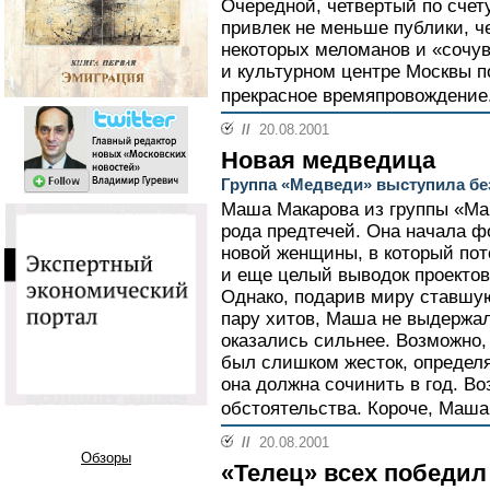
Очередной, четвертый по счет
привлек не меньше публики, ч
некоторых меломанов и «сочу
и культурном центре Москвы п
прекрасное времяпровождение
//
20.08.2001
Новая медведица
Группа «Медведи» выступила б
Маша Макарова из группы «Ма
рода предтечей. Она начала ф
новой женщины, в который по
и еще целый выводок проекто
Однако, подарив миру ставшу
пару хитов, Маша не выдержа
оказались сильнее. Возможно,
был слишком жесток, определя
она должна сочинить в год. В
обстоятельства. Короче, Маша
//
20.08.2001
Обзоры
«Телец» всех победил