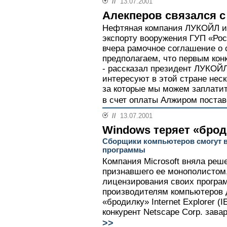
//
13.07.2001
Алекперов связался 
Нефтяная компания ЛУКОЙЛ и 
экспорту вооружения ГУП «Ро
вчера рамочное соглашение о 
предполагаем, что первым кон
- рассказал президент ЛУКОЙЛ
интересуют в этой стране нес
за которые мы можем заплатит
в счет оплаты Алжиром поставо
//
13.07.2001
Windows теряет «бро
Сборщики компьютеров смогут в
программы
Компания Microsoft вняла реш
признавшего ее монополистом
лицензирования своих програм
производителям компьютеров 
«бродилку» Internet Explorer (I
конкурент Netscape Corp. зава
>>