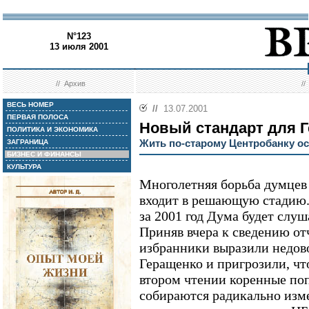
N°123
13 июля 2001
//
Архив
/
ВЕСЬ НОМЕР
//
13.07.2001
ПЕРВАЯ ПОЛОСА
Новый стандарт для 
ПОЛИТИКА И ЭКОНОМИКА
Жить по-старому Центробанку ос
ЗАГРАНИЦА
БИЗНЕС И ФИНАНСЫ
КУЛЬТУРА
Многолетняя борьба думцев 
входит в решающую стадию.
за 2001 год Дума будет слу
Приняв вчера к сведению отч
избранники выразили недов
Геращенко и пригрозили, чт
втором чтении коренные поп
собираются радикально изм