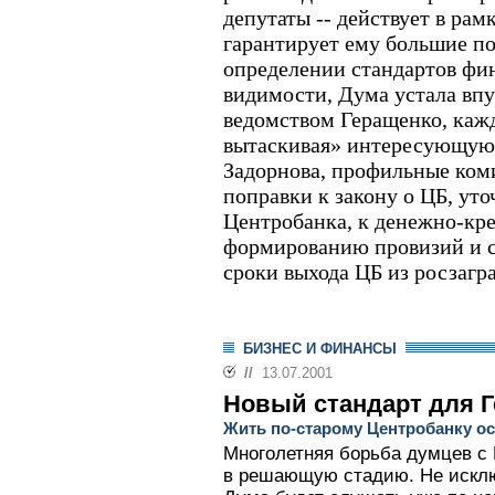
депутаты -- действует в рам
гарантирует ему большие по
определении стандартов фин
видимости, Дума устала впу
ведомством Геращенко, каж
вытаскивая» интересующую
Задорнова, профильные ком
поправки к закону о ЦБ, ут
Центробанка, к денежно-кре
формированию провизий и с
сроки выхода ЦБ из росзагр
БИЗНЕС И ФИНАНСЫ
//
13.07.2001
Новый стандарт для 
Жить по-старому Центробанку ос
Многолетняя борьба думцев с 
в решающую стадию. Не исключ