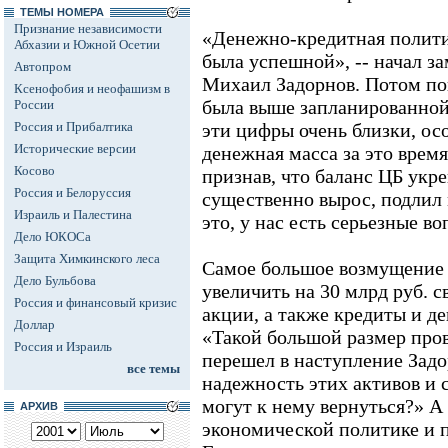
ТЕМЫ НОМЕРА
Признание независимости
«Денежно-кредитная политик
Абхазии и Южной Осетии
была успешной», -- начал з
Автопром
Михаил Задорнов. Потом по
Ксенофобия и неофашизм в
была выше запланированной 
России
Россия и Прибалтика
эти цифры очень близки, ос
Исторические версии
денежная масса за это время
Косово
признав, что баланс ЦБ укре
Россия и Белоруссия
существенно вырос, подлил 
Израиль и Палестина
это, у нас есть серьезные в
Дело ЮКОСа
Защита Химкинского леса
Самое большое возмущение
Дело Бульбова
увеличить на 30 млрд руб. с
Россия и финансовый кризис
акции, а также кредиты и д
Доллар
«Такой большой размер пров
Россия и Израиль
перешел в наступление Задор
все темы
надежность этих активов и с
могут к нему вернуться?» А 
АРХИВ
экономической политике и 