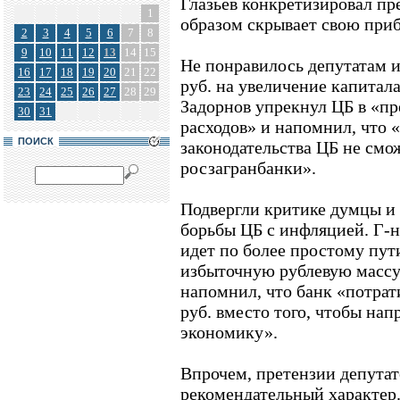
Глазьев конкретизировал пр
1
образом скрывает свою при
2
3
4
5
6
7
8
9
10
11
12
13
14
15
Не понравилось депутатам и
16
17
18
19
20
21
22
руб. на увеличение капитал
23
24
25
26
27
28
29
Задорнов упрекнул ЦБ в «п
30
31
расходов» и напомнил, что 
ПОИСК
законодательства ЦБ не смо
росзагранбанки».
Подвергли критике думцы и
борьбы ЦБ с инфляцией. Г-н 
идет по более простому пути
избыточную рублевую массу
напомнил, что банк «потрат
руб. вместо того, чтобы нап
экономику».
Впрочем, претензии депутат
рекомендательный характер.