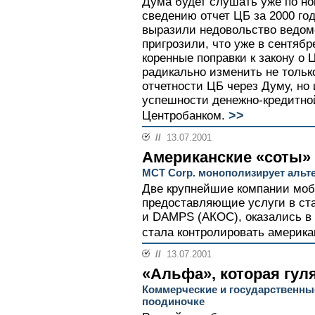
Дума будет слушать уже по но
сведению отчет ЦБ за 2000 го
выразили недовольство ведом
пригрозили, что уже в сентябр
коренные поправки к закону о
радикально изменить не тольк
отчетности ЦБ через Думу, но
успешности денежно-кредитно
>>
Центробанком.
//
13.07.2001
Американские «соты»
MCT Corp. монополизирует альт
Две крупнейшие компании моб
предоставляющие услуги в ст
и DAMPS (АКОС), оказались в 
стала контролировать америка
//
13.07.2001
«Альфа», которая гуля
Коммерческие и государственны
поодиночке