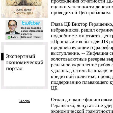
прохождения отчетности ЦБ 
оценки успешности денежно
проводимой Центробанком.
Глава ЦБ Виктор Геращенко,
избранников, решил ограни
подробностями отчета Центр
«Прошлый год был для ЦБ р
предшествующие годы реформ
выступление. -- Инфляция сн
золотовалютные резервы выро
реальное укрепление рубля 
удалось достичь благодаря 
кредитной политике, провод
поддержанию плавающего кур
ЦБ.
Отдав должное финансовым 
Обзоры
Геращенко, депутаты не уде
экономической грамотности