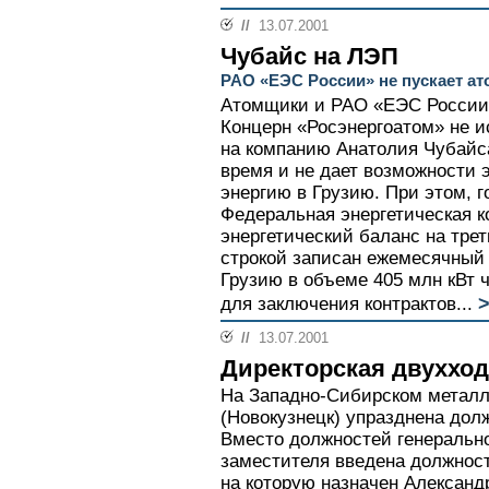
//
13.07.2001
Чубайс на ЛЭП
РАО «ЕЭС России» не пускает а
Атомщики и РАО «ЕЭС России»
Концерн «Росэнергоатом» не ис
на компанию Анатолия Чубайса 
время и не дает возможности 
энергию в Грузию. При этом, 
Федеральная энергетическая 
энергетический баланс на трет
строкой записан ежемесячный 
Грузию в объеме 405 млн кВт ч
>
для заключения контрактов...
//
13.07.2001
Директорская двуххо
На Западно-Сибирском металл
(Новокузнецк) упразднена долж
Вместо должностей генерально
заместителя введена должност
на которую назначен Александ