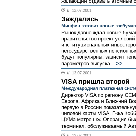
желающий отдавать атомные сч
//
13.07.2001
Заждались
Минфин готовит новые госбумаг
Рынок давно ждал новые бумаг
правительство проект условий
институциональных инвесторов
негосударственных пенсионны
будут популярны, зависит теп
>>
параметров выпуска...
//
13.07.2001
VISA пришла второй
Международная платежная систе
Директор VISA по региону СЕ
Европа, Африка и Ближний Во
первую в России показательну
чиповой карты VISA. Г-жа Коб
ЦУМа матрешку. Операция был
терминал, обслуживаемый Авт
//
13.07.2001