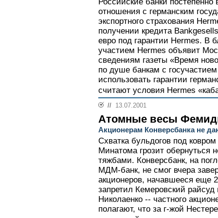
Российские банки постепенно 
отношения с германским госу
экспортного страхования Herm
получении кредита Bankgesellsc
евро под гарантии Hermes. В 
участием Hermes объявит Мос
сведениям газеты «Время ново
по душе банкам с госучастием
использовать гарантии германс
считают условия Hermes «каб
//
13.07.2001
Атомные весы Феми
Акционерам Конверсбанка не да
Схватка бульдогов под ковром
Минатома грозит обернуться 
тяжбами. Конверсбанк, на пог
МДМ-банк, не смог вчера заве
акционеров, начавшееся еще 
запретил Кемеровский райсуд
Николаенко -- частного акцио
полагают, что за г-жой Нестер