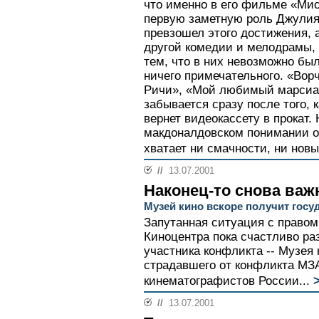
что именно в его фильме «Ми
первую заметную роль Джулия 
превзошел этого достижения, а
другой комедии и мелодрамы,
тем, что в них невозможно бы
ничего примечательного. «Вор
Ричи», «Мой любимый марсиани
забывается сразу после того, 
вернет видеокассету в прокат. 
макдоналдовском понимании они
хватает ни смачности, ни новы
//
13.07.2001
Наконец-то снова важн
Музей кино вскоре получит госу
Запутанная ситуация с правом
Киноцентра пока счастливо ра
участника конфликта -- Музея 
страдавшего от конфликта МЗ
кинематографистов России...
//
13.07.2001