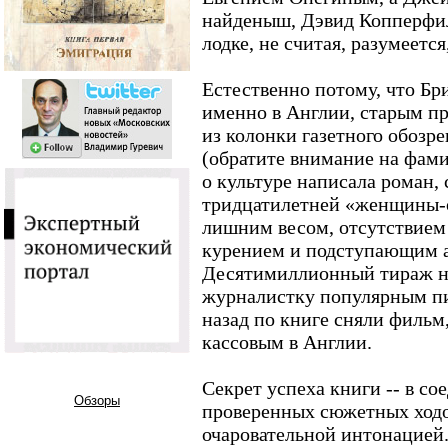
найденыш, Дэвид Копперфил
лодке, не считая, разумеется
Естественно потому, что Б
именно в Англии, старым пр
из колонки газетного обозр
(обратите внимание на фами
о культуре написала роман
тридцатилетней «женщины-
лишним весом, отсутствием
курением и подступающим 
Десятимиллионный тираж на
журналистку популярным пис
назад по книге сняли фильм
кассовым в Англии.
Секрет успеха книги -- в с
Обзоры
проверенных сюжетных ходо
очаровательной интонацией.