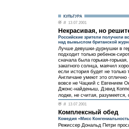
КУЛЬТУРА
//
13.07.2001
Некрасивая, но решит
Российские зрители получили в
над вымыслом британской журн
Лучше девушки-дурнушки в г
подходит только ребенок-сирот
сначала была горькая-горькая,
закатного солнца, маячил хо
если история будет не только 
Англичане умеют это отлично 
вовсе не Чацкий с Евгением О
Джонс-найденыш, Дэвид Коппе
лодке, не считая, разумеется, 
//
13.07.2001
Комплексный обед
Комедия «Мисс Конгениальность
Режиссер Дональд Петри прос