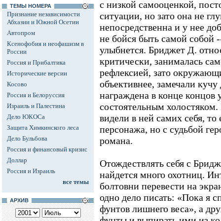
с низкой самооценкой, пост
ТЕМЫ НОМЕРА
Признание независимости
ситуации, но зато она не гл
Абхазии и Южной Осетии
непосредственна и у нее до
Автопром
не бойся быть самой собой 
Ксенофобия и неофашизм в
улыбнется. Бриджет Д. отно
России
критически, занималась са
Россия и Прибалтика
рефлексией, зато окружающ
Исторические версии
объективнее, замечали кучу 
Косово
награждена в конце концов 
Россия и Белоруссия
состоятельным холостяком
Израиль и Палестина
видели в ней самих себя, то
Дело ЮКОСа
Защита Химкинского леса
персонажа, но с судьбой ге
Дело Бульбова
романа.
Россия и финансовый кризис
Доллар
Отождествлять себя с Бридж
Россия и Израиль
найдется много охотниц. И
все темы
болтовни перевести на экра
одно дело писать: «Пока я с
АРХИВ
фунтов лишнего веса», а дру
фунты и выпирать ими из к