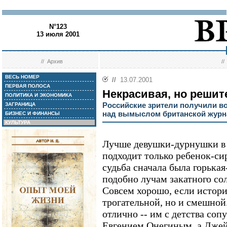
N°123
13 июля 2001
//
Архив
/
ВЕСЬ НОМЕР
//
13.07.2001
ПЕРВАЯ ПОЛОСА
Некрасивая, но решит
ПОЛИТИКА И ЭКОНОМИКА
Российские зрители получили в
ЗАГРАНИЦА
над вымыслом британской журн
БИЗНЕС И ФИНАНСЫ
КУЛЬТУРА
Лучше девушки-дурнушки в
подходит только ребенок-си
судьба сначала была горькая-
подобно лучам закатного со
Совсем хорошо, если истори
трогательной, но и смешной
отлично -- им с детства соп
Евгением Онегиным, а Джей