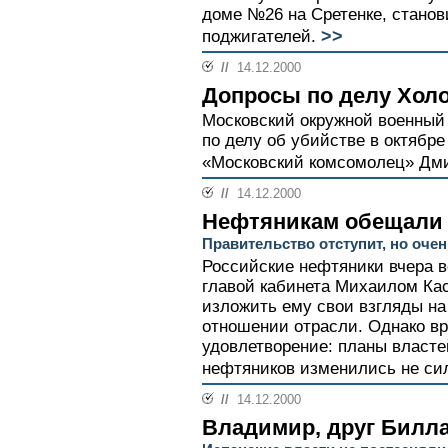
доме №26 на Сретенке, станов
>>
поджигателей.
//
14.12.2000
Допросы по делу Хол
Московский окружной военный
по делу об убийстве в октябре
«Московский комсомолец» Дми
//
14.12.2000
Нефтяникам обещали
Правительство отступит, но оче
Российские нефтяники вчера в
главой кабинета Михаилом Ка
изложить ему свои взгляды на
отношении отрасли. Однако в
удовлетворение: планы власте
нефтяников изменились не си
//
14.12.2000
Владимир, друг Билл