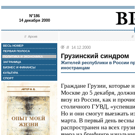
N°186
14 декабря 2000
//
Архив
/
ВЕСЬ НОМЕР
//
14.12.2000
ПЕРВАЯ ПОЛОСА
Грузинский синдром
ПОЛИТИКА И ЭКОНОМИКА
Жителей республики в России п
ЗАГРАНИЦА
иностранцам
БИЗНЕС И ФИНАНСЫ
КУЛЬТУРА
СПОРТ
Граждане Грузии, которые н
Москве до 5 декабря, долж
визу из России, как и проч
столичного ГУВД, «успевших
Но и они смогут выезжать и
марта. В первый день весны
распространен на всех груз
вчера на брифинге начальни