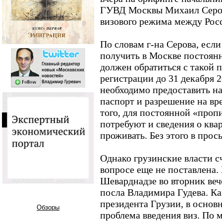
ГУВД Москвы Михаил Серов,
визового режима между Росс
По словам г-на Серова, есл
получить в Москве постоян
должен обратиться с такой п
регистрации до 31 декабря 2
необходимо предоставить н
паспорт и разрешение на в
того, для постоянной «проп
потребуют и сведения о ква
проживать. Без этого в прось
Однако грузинские власти с
вопросе еще не поставлена.
Шеварднадзе во вторник ве
посла Владимира Гудева. К
президента Грузии, в основ
Обзоры
проблема введения виз. По 