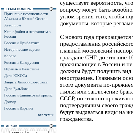
существует вероятность, чт
вопросу могут быть возобно
ТЕМЫ НОМЕРА
Признание независимости
углом зрения того, чтобы п
Абхазии и Южной Осетии
документы, которые регламе
Автопром
Ксенофобия и неофашизм в
С нового года прекращаетс
России
предоставления российског
Россия и Прибалтика
Исторические версии
главный московский паспорти
Косово
граждане СНГ, достигшие 16
Россия и Белоруссия
проживающие в России и не
Израиль и Палестина
должны будут получить вид 
Дело ЮКОСа
иностранцев. Главными осн
Защита Химкинского леса
этого документа по-прежне
Дело Бульбова
жилья или заключение брак
Россия и финансовый кризис
СССР, постоянно проживающ
Доллар
подтвердившим своего гражд
Россия и Израиль
будут выдаваться виды на жи
все темы
гражданства.
АРХИВ