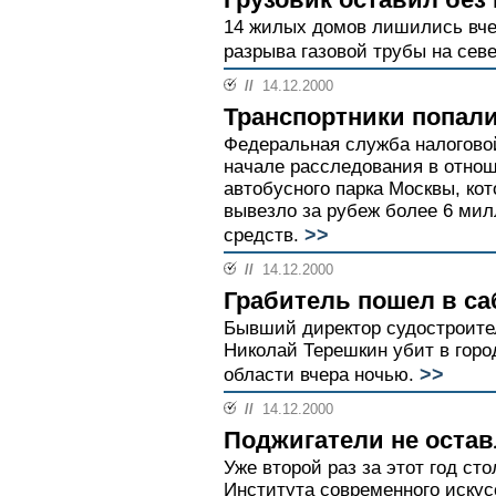
14 жилых домов лишились вче
разрыва газовой трубы на сев
//
14.12.2000
Транспортники попал
Федеральная служба налогово
начале расследования в отнош
автобусного парка Москвы, кот
вывезло за рубеж более 6 ми
>>
средств.
//
14.12.2000
Грабитель пошел в са
Бывший директор судостроител
Николай Терешкин убит в гор
>>
области вчера ночью.
//
14.12.2000
Поджигатели не остав
Уже второй раз за этот год ст
Института современного искус