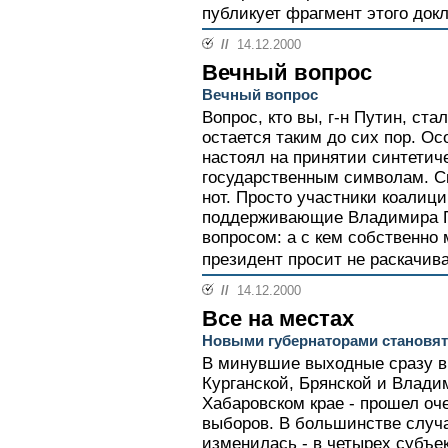
публикует фрагмент этого док
//
14.12.2000
Вечный вопрос
Вечный вопрос
Вопрос, кто вы, г-н Путин, ста
остается таким до сих пор. Ос
настоял на принятии синтетич
государственным символам. Ск
нот. Просто участники коалици
поддерживающие Владимира П
вопросом: а с кем собственно 
президент просит не раскачива
//
14.12.2000
Все на местах
Новыми губернаторами становят
В минувшие выходные сразу в 
Курганской, Брянской и Владим
Хабаровском крае - прошел оч
выборов. В большинстве случа
изменилась - в четырех субъе