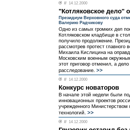
//
14.12.2000
"Котляковское дело" 
Президиум Верховного суда отм
Валерию Радчикову
Одно из самых громких дел пос
Котляковском кладбище в столи
получило продолжение. Прези
рассмотрев протест главного в
Михаила Кислицина на оправд
Московским военным окружным 
этот приговор отменил, а дело
>>
расследование.
//
14.12.2000
Конкурс новаторов
В начале этой недели были по
инновационных проектов росс
учрежденного Министерством 
>>
технологий.
//
14.12.2000
Грузовик оставил без