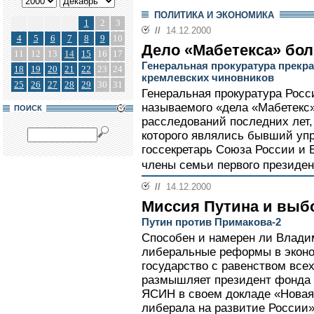
ПОЛИТИКА И ЭКОНОМИКА
1
2
3
//
14.12.2000
4
5
6
7
8
9
10
Дело «Мабетекса» бол
11
12
13
14
15
16
17
Генеральная прокуратура прекр
18
19
20
21
22
23
24
кремлевских чиновников
25
26
27
28
29
30
31
Генеральная прокуратура Росс
называемого «дела «Мабетекс»
ПОИСК
расследований последних лет
которого являлись бывший уп
госсекретарь Союза России и 
члены семьи первого президен
//
14.12.2000
Миссия Путина и выбо
Путин против Примакова-2
Способен и намерен ли Влади
либеральные реформы в эконо
государство с равенством все
размышляет президент фонда 
ЯСИН в своем докладе «Новая 
либерала на развитие России»