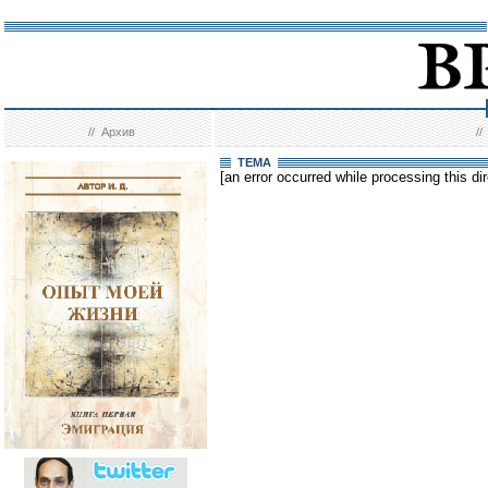
//
Архив
/
ТЕМА
[an error occurred while processing this dir