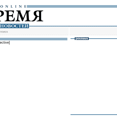
/
поиск
ective]