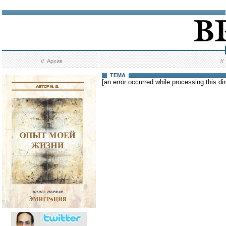
//
Архив
/
ТЕМА
[an error occurred while processing this dir