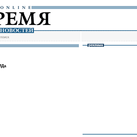
/
поиск
ИДа