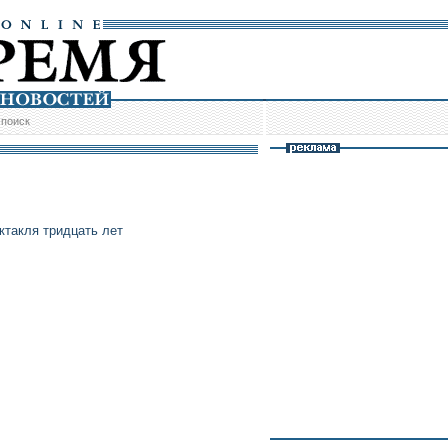
/
поиск
такля тридцать лет