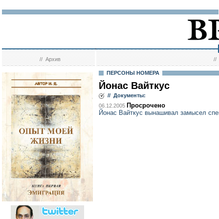
//
Архив
/
ПЕРСОНЫ НОМЕРА
Йонас Вайткус
// Документы:
Просрочено
06.12.2005
Йонас Вайткус вынашивал замысел спек