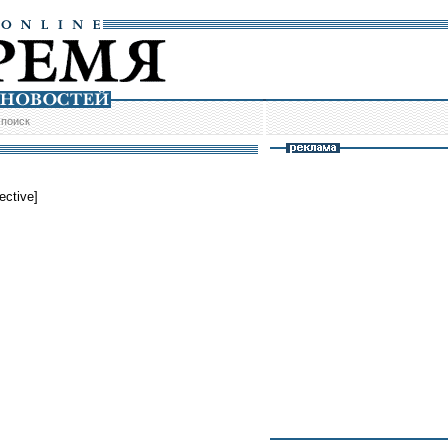
/
поиск
ective]