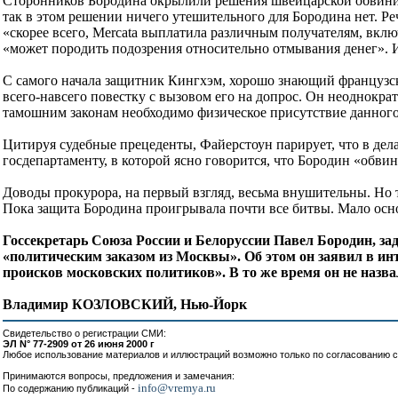
Сторонников Бородина окрылили решения швейцарской обвините
так в этом решении ничего утешительного для Бородина нет. Реч
«скорее всего, Mercata выплатила различным получателям, вкл
«может породить подозрения относительно отмывания денег». 
С самого начала защитник Кингхэм, хорошо знающий французски
всего-навсего повестку с вызовом его на допрос. Он неоднокра
тамошним законам необходимо физическое присутствие данного
Цитируя судебные прецеденты, Файерстоун парирует, что в дел
госдепартаменту, в которой ясно говорится, что Бородин «обвиня
Доводы прокурора, на первый взгляд, весьма внушительны. Но 
Пока защита Бородина проигрывала почти все битвы. Мало осно
Госсекретарь Союза России и Белоруссии Павел Бородин, з
«политическим заказом из Москвы». Об этом он заявил в инт
происков московских политиков». В то же время он не назва
Владимир КОЗЛОВСКИЙ, Нью-Йорк
Свидетельство о регистрации СМИ:
ЭЛ N° 77-2909 от 26 июня 2000 г
Любое использование материалов и иллюстраций возможно только по согласованию с
Принимаются вопросы, предложения и замечания:
info@vremya.ru
По содержанию публикаций -