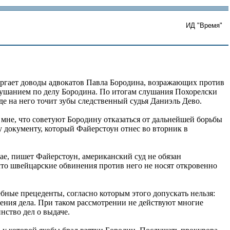
ИД "Время"
ергает доводы адвокатов Павла Бородина, возражающих против
ушанием по делу Бородина. По итогам слушания Похорелски
е на него точит зубы следственный судья Даниэль Дево.
 мне, что советуют Бородину отказаться от дальнейшей борьбы
му документу, который Файерстоун отнес во вторник в
е, пишет Файерстоун, американский суд не обязан
 что швейцарские обвинения против него не носят откровенно
бные прецеденты, согласно которым этого допускать нельзя:
рения дела. При таком рассмотрении не действуют многие
ство дел о выдаче.