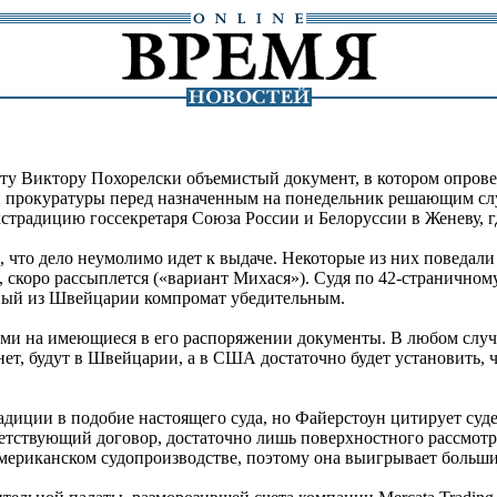
ату Виктору Похорелски объемистый документ, в котором опров
й прокуратуры перед назначенным на понедельник решающим сл
страдицию госсекретаря Союза России и Белоруссии в Женеву, гд
 что дело неумолимо идет к выдаче. Некоторые из них поведали
д, скоро рассыплется («вариант Михася»). Судя по 42-странично
анный из Швейцарии компромат убедительным.
ами на имеющиеся в его распоряжении документы. В любом случа
нет, будут в Швейцарии, а в США достаточно будет установить,
диции в подобие настоящего суда, но Файерстоун цитирует суде
тветствующий договор, достаточно лишь поверхностного рассмот
ериканском судопроизводстве, поэтому она выигрывает большин