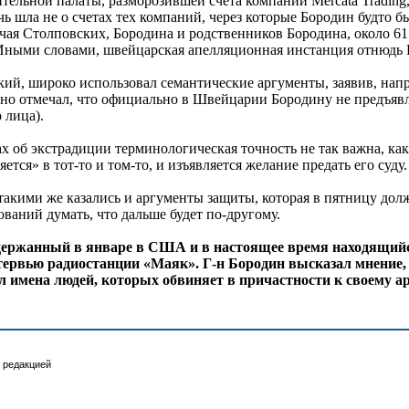
льной палаты, разморозившей счета компании Mercata Trading, 
ь шла не о счетах тех компаний, через которые Бородин будто б
ючая Столповских, Бородина и родственников Бородина, около 61
Иными словами, швейцарская апелляционная инстанция отнюдь Б
й, широко использовал семантические аргументы, заявив, напри
тно отмечал, что официально в Швейцарии Бородину не предъявле
 лица).
ах об экстрадиции терминологическая точность не так важна, к
ется» в тот-то и том-то, и изъявляется желание предать его суду.
такими же казались и аргументы защиты, которая в пятницу долж
ваний думать, что дальше будет по-другому.
адержанный в январе в США и в настоящее время находящийс
ервью радиостанции «Маяк». Г-н Бородин высказал мнение, ч
л имена людей, которых обвиняет в причастности к своему ар
 редакцией