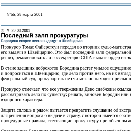
N°55, 29 марта 2001
// 29.03.2001
Последний залп прокуратуры
Бородина скорее всего выдадут в Швейцарию
Прокурор Томас Файерстоун передал во вторник судье-магистр
его выдачи в Швейцарию. Это был последний залп федерально
решит, рекомендовать ли госсекретарю США выдать ордер на эк
В стане здешних доброхотов Бородина растет унылое ощущение,
и попроситься в Швейцарию, где дело против него, на их взгля
федеральный суд, прокурор так не считает: он находит присл
Прокурор отмечает, что все утверждения Дево снабжены ссылк
рассматривать дело по существу: решать, виновен Бородин или 
вздорного характера.
Защита сплошь и рядом пытается превратить слушание об экстра
для решения вопроса о выдаче в страну, с которой имеется соо
процедурные правила, стесняющие прокуратуру при обычном ам