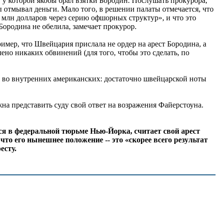
у которой якобы брал взятки Бородин. Послушать прокурора,
ы отмывал деньги. Мало того, в решении палаты отмечается, что
 млн долларов через серию офшорных структур», и что это
ородина не обелила, замечает прокурор.
мер, что Швейцария прислала не ордер на арест Бородина, а
но никаких обвинений (для того, чтобы это сделать, по
ак во внутренних американских: достаточно швейцарской ноты
на представить суду свой ответ на возражения Файерстоуна.
я в федеральной тюрьме Нью-Йорка, считает свой арест
то его нынешнее положение -- это «скорее всего результат
есту.