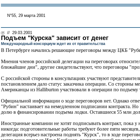
N°55, 29 марта 2001
// 29.03.2001
Подъем "Курска" зависит от денег
Международный консорциум ждет их от правительства
В Петербурге начались решающие переговоры между ЦКБ "Руб
Мнения членов российской делегации на переговорах относител
ближайшие дни", другие свидетельствуют, что переговоры "про
С российской стороны в консультациях участвуют представите
постановлением дало статус заказчика операции. Со стороны меж
Американцы из Halliburton участвовали в операции по подъему
Официальной информации о ходе переговоров нет. Однако отве
"Рубин" настаивает на немедленном подписании контракта. Но з
долю в финансировании подъема лодки. Оставшиеся 55 млн до
Иностранные компании не хотят подписывать контракт, пока у ни
никогда: подготовительные работы требуют более пяти месяцев,
делегация всерьез настроена поднять "Курск", то в ходе перег