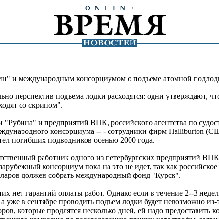
ин" и международным консорциумом о подъеме атомной подлодк
ьно перспектив подъема лодки расходятся: одни утверждают, чт
ходят со скрипом".
ли "Рубина" и предприятий ВПК, российского агентства по суд
дународного консорциума -- - сотрудники фирм Halliburton (США
 тел погибших подводников осенью 2000 года.
тственный работник одного из петербургских предприятий ВПК 
арубежный консорциум пока на это не идет, так как российское 
лларов должен собрать международный фонд "Курск".
х нет гарантий оплаты работ. Однако если в течение 2--3 недел
 а уже в сентябре проводить подъем лодки будет невозможно из-
оворов, которые продлятся несколько дней, ей надо предоставить