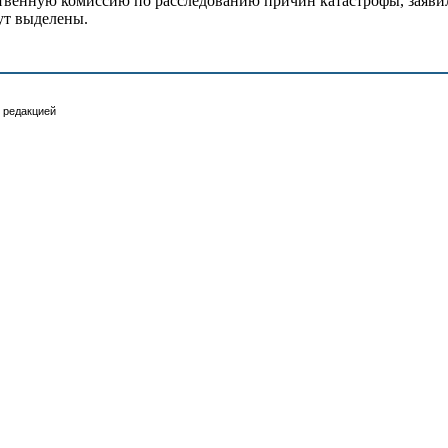
венную комиссию по расследованию причин катастрофы, заявил 
ут выделены.
 редакцией