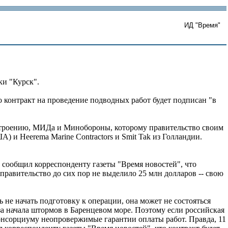
ИД "Время"
и "Курск".
о контракт на проведение подводных работ будет подписан "в
остроению, МИДа и Минобороны, которому правительство своим
) и Heerema Marine Contractors и Smit Tak из Голландии.
сообщил корреспонденту газеты "Время новостей", что
правительство до сих пор не выделило 25 млн долларов -- свою
ь не начать подготовку к операции, она может не состояться
за начала штормов в Баренцевом море. Поэтому если российская
 консорциуму неопровержимые гарантии оплаты работ. Правда, 11