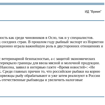
ИД "Время"
сть как среди чиновников в Осло, так и у специалистов.
х соседних стран. В прошлом году рыбный экспорт из Норвегии
радиционно играла важнейшую роль в двусторонних отношениях и
 ветеринарной безопасностью, а с защитой экономических
 перекрыло границы для ввоза мясной и молочной продукции.
ансена, заявил в интервью газете «Время новостей»: «Не
. Среди главных причин то, что российские рыбаки на корню
Норвежцы рыбу обрабатывают и уже затем реализуют в России
ть отечественные рыбзаводы и увеличить налоговые