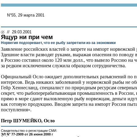
N°55, 29 марта 2001
// 29.03.2001
Ящур ни при чем
Норвегия подозревает, что ее рыбу запретили из-за экономики
Заявление российских властей о запрете на импорт норвежской
Здешние власти разводят руками, выражая опасения по поводу 
в Россию составил около 120 млн долл., что вывело Россию на
за редким исключением служила образцом сотрудничества.
Официальный Осло ожидает дополнительных разъяснений по пов
интересов. Ведь никаких заболеваний у норвежской рыбы не об
Гейр Хеннесланд, специалист по природным ресурсам северных
секрет, что рыбоперерабатывающая промышленность в России, 
прямо в море сдают выловленную рыбу норвежцам, деньги идут 
как готовую продукцию. Вводом запрета на импорт Россия пыта
поступления».
Петр ШУМЕЙКО, Осло
Свидетельство о регистрации СМИ:
ЭЛ N° 77-2909 от 26 июня 2000 г