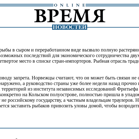
 рыбы в сыром и переработанном виде вызвало полную растерянно
возможных последствий для экономического сотрудничества дву
 четвертое место в списке стран-импортеров. Рыбная отрасль т
оду запрета. Норвежцы считают, что он может быть связан не с
наружено, а руководство страны уже более недели назад прочно
 территорий из института независимых исследований Фритьефа Н
конкретно на Кольском полуострове, полностью пришла в упадок
не российскому государству, а частным владельцам траулеров. 
ется заставить рыбаков привозить уловы домой, чтобы возроди