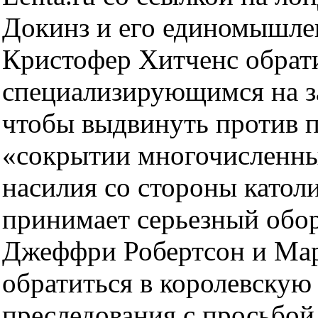
Докинз и его единомышле
Кристофер Хитченс обрати
специализирующимся на за
чтобы выдвинуть против 
«сокрытии многочисленны
насилия со стороны катол
принимает серьезный обо
Джеффри Робертсон и Мар
обратиться в королевскую
преследования с просьбой