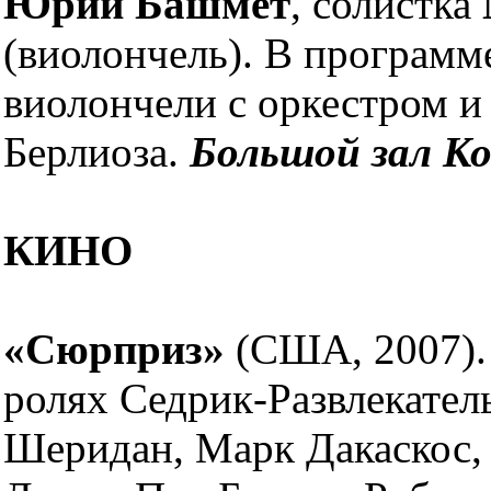
Юрий Башмет
, солистка
(виолончель). В программе
виолончели с оркестром 
Берлиоза.
Большой зал К
КИНО
«Сюрприз»
(США, 2007).
ролях Седрик-Развлекател
Шеридан, Марк Дакаскос,